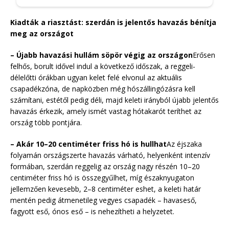
Kiadták a riasztást: szerdán is jelentős havazás bénítja
meg az országot
– Újabb havazási hullám söpör végig az országon
Erősen
felhős, borult idővel indul a következő időszak, a reggeli-
délelőtti órákban ugyan kelet felé elvonul az aktuális
csapadékzóna, de napközben még hószállingózásra kell
számítani, estétől pedig déli, majd keleti irányból újabb jelentős
havazás érkezik, amely ismét vastag hótakarót teríthet az
ország több pontjára.
– Akár 10–20 centiméter friss hó is hullhat
Az éjszaka
folyamán országszerte havazás várható, helyenként intenzív
formában, szerdán reggelig az ország nagy részén 10–20
centiméter friss hó is összegyűlhet, míg északnyugaton
jellemzően kevesebb, 2–8 centiméter eshet, a keleti határ
mentén pedig átmenetileg vegyes csapadék – havaseső,
fagyott eső, ónos eső – is nehezítheti a helyzetet.