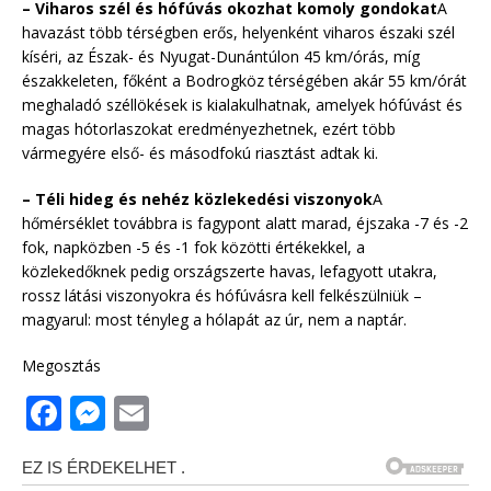
– Viharos szél és hófúvás okozhat komoly gondokat
A
havazást több térségben erős, helyenként viharos északi szél
kíséri, az Észak- és Nyugat-Dunántúlon 45 km/órás, míg
északkeleten, főként a Bodrogköz térségében akár 55 km/órát
meghaladó széllökések is kialakulhatnak, amelyek hófúvást és
magas hótorlaszokat eredményezhetnek, ezért több
vármegyére első- és másodfokú riasztást adtak ki.
– Téli hideg és nehéz közlekedési viszonyok
A
hőmérséklet továbbra is fagypont alatt marad, éjszaka -7 és -2
fok, napközben -5 és -1 fok közötti értékekkel, a
közlekedőknek pedig országszerte havas, lefagyott utakra,
rossz látási viszonyokra és hófúvásra kell felkészülniük –
magyarul: most tényleg a hólapát az úr, nem a naptár.
Megosztás
F
M
E
a
e
m
c
ss
ai