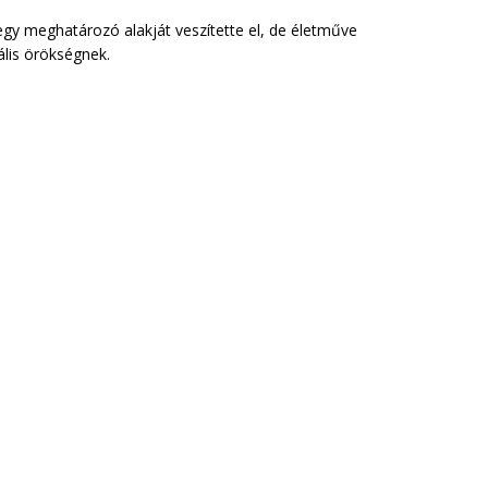
gy meghatározó alakját veszítette el, de életműve
ális örökségnek.