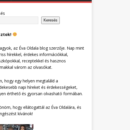
sés
Keresés
sztok!
agyok, az Éva Oldala blog szerzője. Nap mint
riss hírekkel, érdekes információkkal,
zkópokkal, receptekkel és hasznos
lmakkal várom az olvasókat.
, hogy egy helyen megtaláld a
dekesebb napi híreket és érdekességeket,
en érthető és gyorsan olvasható formában.
nöm, hogy ellátogattál az Éva Oldalára, és
ngészést kívánok!