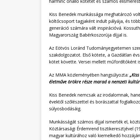
harminc önálló kötetet és számos elismerés
Kiss Benedek munkássága meghatározó volt 
költőcsoport tagjaként indult pályája, és tö
generáció számára vált inspirációvá. Kossuth-
Magyarország Babérkoszorúja díjjal is.
Az Eötvös Loránd Tudományegyetemen szerzet
szakdolgozatot. Első kötete, a Gazdátlan év
kötet követte. Versei mellett műfordítóként i
Az MMA közleményében hangsúlyozta:
„Kis
életműve örökre része marad a nemzeti kultú
Kiss Benedek nemcsak az irodalomnak, hanem 
évektől szőlészettel és borászattal foglalk
súlyosbodásáig.
Munkásságát számos díjjal ismerték el, köztük
Köztársasági Érdemrend tisztikeresztjével (19
magyar kultúrához való kiemelkedő hozzájáru