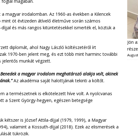
t foglal magában.
a magyar irodalomban. Az 1960-as években a Kilencek
bb mint öt évtizeden átívelő életműve során számos
díjjal és más rangos kitüntetésekkel ismerték el, köztük a
Jön a
t diplomát, ahol Nagy László költészetéről írt
része
szak 1970-ben jelent meg, és ezt több mint harminc további
August
s jelentős munkát végzett.
s Benedek a magyar irodalom meghatározó alakja volt, akinek
rának.”
Az akadémia saját halottjának tekinti a költőt.
a természetnek is elkötelezett híve volt. A nyolcvanas
ozott a Szent György-hegyen, egészen betegsége
 kétszer is József Attila-díjjal (1979, 1999), a Magyar
94), valamint a Kossuth-díjjal (2018). Ezek az elismerések a
lását tükrözik.