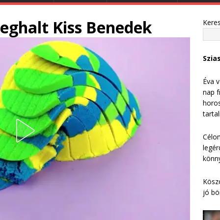
eghalt Kiss Benedek
Kere
Szia
Éva v
nap f
horos
tarta
Célom
legér
könny
Köszö
jó bö