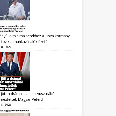
nyúl a minimálbérekhez a Tisza kormány:
áltozik a munkavállalók fizetése
 8, 2026
jött a drámai üzenet: Ausztriából
lmeztették Magyar Pétert!
 8, 2026