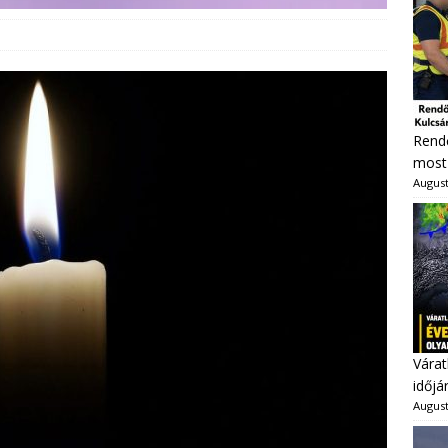
Rendő
most 
August
Várat
időjá
August