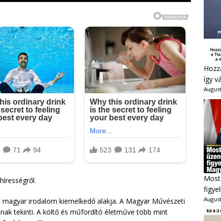
Hozzá
így v
August
Most 
hírességről.
figye
August
 a magyar irodalom kiemelkedő alakja. A Magyar Művészeti
nak tekinti. A költő és műfordító életműve több mint