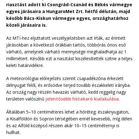
riasztást adott ki Csongrád-Csanád és Békés vármegye
egyes járásaira a HungaroMet Zrt. hétfő délután, majd
később Bács-Kiskun vármegye egyes, országhatárhoz
közeli járásaira is.
Az MTI-hez eljuttatott veszélyjelzésben azt írták, az érintett
járásokban a következő órákban tartós, többórás ónos eső
várható, amelynek várható mennyisége meghaladhatja az 1
millimétert. Később ezt a riasztást kiszélesítették szitne a teljes
keleti határvidékre.
A meteorológiai előrejelzés szerint csapadékzóna érkezett
délnyugat felől, és erősödve terjed tovább északkeleti irányba.
Az ország nagy részén havazás várható, kedd reggelig nagy
területen valószínű
jelentősebb hótakaró kialakulása
.
Általában 5–10 centiméteres lehet a hóréteg; északnyugaton,
a Kisalföldön és Sopron térségében ennél kevesebb, míg délen
és az Alföld középső részein akár 10–15 centiméternyi is
hullhat.