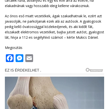
tartalék ruha, ásványvíz és egy kis étel arra az esetre, ha
elakadnának vagy hosszabb ideig kellene várakozniuk.
Az ónos eső miatt vezetékek, ágak szakadhatnak le, ezért azt
javasolják, ne parkoljanak ezek alá az autósok. A gyalogosok
pedig kellő óvatossággal közlekedjenek, és aki kidőlt fát,
elszakadt elektromos vezetéket, bajba jutott autóst, gyalogost
lát, hívja a 112-es segélyhívó számot – kérte Mukics Dániel.
Megosztás
F
M
E
a
e
m
c
ss
ai
e
e
l
b
n
o
g
o
e