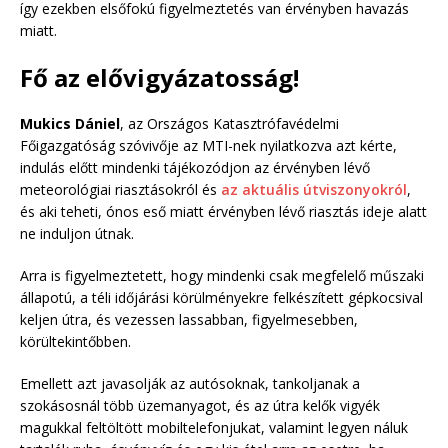
így ezekben elsőfokú figyelmeztetés van érvényben havazás
miatt.
Fő az elővigyázatosság!
Mukics Dániel
, az Országos Katasztrófavédelmi
Főigazgatóság szóvivője az MTI-nek nyilatkozva azt kérte,
indulás előtt mindenki tájékozódjon az érvényben lévő
meteorológiai riasztásokról és
az aktuális útviszonyokról
,
és aki teheti, ónos eső miatt érvényben lévő riasztás ideje alatt
ne induljon útnak.
Arra is figyelmeztetett, hogy mindenki csak megfelelő műszaki
állapotú, a téli időjárási körülményekre felkészített gépkocsival
keljen útra, és vezessen lassabban, figyelmesebben,
körültekintőbben.
Emellett azt javasolják az autósoknak, tankoljanak a
szokásosnál több üzemanyagot, és az útra kelők vigyék
magukkal feltöltött mobiltelefonjukat, valamint legyen náluk