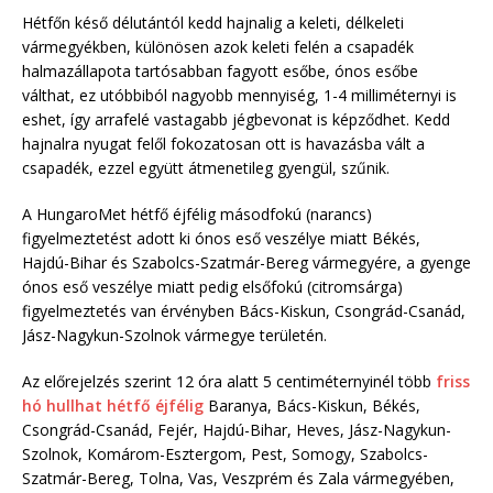
Hétfőn késő délutántól kedd hajnalig a keleti, délkeleti
vármegyékben, különösen azok keleti felén a csapadék
halmazállapota tartósabban fagyott esőbe, ónos esőbe
válthat, ez utóbbiból nagyobb mennyiség, 1-4 milliméternyi is
eshet, így arrafelé vastagabb jégbevonat is képződhet. Kedd
hajnalra nyugat felől fokozatosan ott is havazásba vált a
csapadék, ezzel együtt átmenetileg gyengül, szűnik.
A HungaroMet hétfő éjfélig másodfokú (narancs)
figyelmeztetést adott ki ónos eső veszélye miatt Békés,
Hajdú-Bihar és Szabolcs-Szatmár-Bereg vármegyére, a gyenge
ónos eső veszélye miatt pedig elsőfokú (citromsárga)
figyelmeztetés van érvényben Bács-Kiskun, Csongrád-Csanád,
Jász-Nagykun-Szolnok vármegye területén.
Az előrejelzés szerint 12 óra alatt 5 centiméternyinél több
friss
hó hullhat hétfő éjfélig
Baranya, Bács-Kiskun, Békés,
Csongrád-Csanád, Fejér, Hajdú-Bihar, Heves, Jász-Nagykun-
Szolnok, Komárom-Esztergom, Pest, Somogy, Szabolcs-
Szatmár-Bereg, Tolna, Vas, Veszprém és Zala vármegyében,