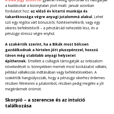
a kiadásokat a bizonytalan jövő miatt. Január azonban
fordulatot hoz:
az előző év kitartó munkája és
takarékossága végre anyagi jutalommá alakul.
Lehet
szó egy régóta várt bónuszról, fizetésemelésről, vagy egy
sikeres befektetésről – a pénztárcád nehezebb lesz, és a
pénzügyi stressz végre enyhül.
A szakértők szerint, ha a Bikák most bölcsen
gazdálkodnak a hirtelen jött pluszpénzzel, hosszú
távon még stabilabb anyagi helyzetet
építhetnek.
Emellett a csillagok támogatják az önbizalom
növekedését is: könnyebben mernek most kockázatot vállalni,
például vállalkozás indításában vagy befektetésekben. A
szakértők hangsúlyozzák, hogy a pénzügyi sikerhez érdemes
részben félretenni a jutalomból, részben pedig megélni a jól
megérdemelt örömöt.
Skorpió – a szerencse és az intuíció
találkozása