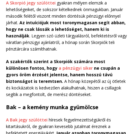
A Skorpió jegy szülöttei
gyakran mélyen elemzik a
lehetőségeiket, de sokszor kételkednek önmagukban. Január
második felétől viszont minden döntésük pénzügyi előnnyel
járhat.
Az intuíciójuk most toronymagasan segít abban,
hogy ne csak lássák a lehetőséget, hanem ki is
használják
. Legyen szó üzleti tárgyalásról, befektetésről vagy
váratlan pénzügyi ajánlatról, a hónap során Skorpiók teli
pénztárcára számíthatnak.
A szakértők szerint a Skorpiók számára most
különösen fontos, hogy
a pénzügyi siker
ne csupán a
gyors öröm érzését jelentse, hanem hosszú távú
biztonságot is teremtsen.
A hónap közepétől az új ötletek
és kockázatok is kedvezően alakulhatnak, hiszen a csillagok
segítik a megfontolt, de merész döntéseket.
Bak – a kemény munka gyümölcse
A Bak jegy szülöttei
híresek fegyelmezettségükről és
kitartásukról, de gyakran kevesebb jutalmat éreznek a
befektetett energiájukért.
Január azonban toronymagasan