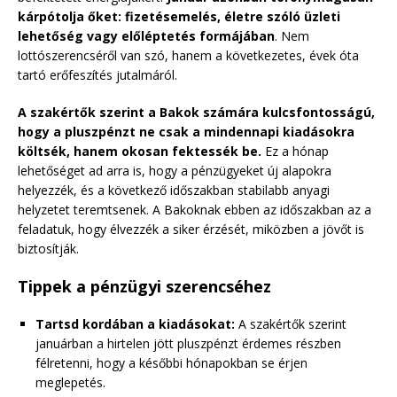
kárpótolja őket: fizetésemelés, életre szóló üzleti
lehetőség vagy előléptetés formájában
. Nem
lottószerencséről van szó, hanem a következetes, évek óta
tartó erőfeszítés jutalmáról.
A szakértők szerint a Bakok számára kulcsfontosságú,
hogy a pluszpénzt ne csak a mindennapi kiadásokra
költsék, hanem okosan fektessék be.
Ez a hónap
lehetőséget ad arra is, hogy a pénzügyeket új alapokra
helyezzék, és a következő időszakban stabilabb anyagi
helyzetet teremtsenek. A Bakoknak ebben az időszakban az a
feladatuk, hogy élvezzék a siker érzését, miközben a jövőt is
biztosítják.
Tippek a pénzügyi szerencséhez
Tartsd kordában a kiadásokat:
A szakértők szerint
januárban a hirtelen jött pluszpénzt érdemes részben
félretenni, hogy a későbbi hónapokban se érjen
meglepetés.