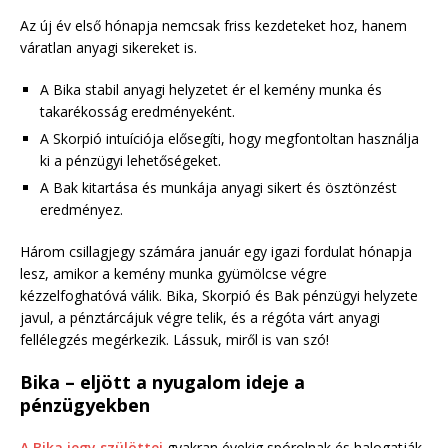
Az új év első hónapja nemcsak friss kezdeteket hoz, hanem
váratlan anyagi sikereket is.
A Bika stabil anyagi helyzetet ér el kemény munka és
takarékosság eredményeként.
A Skorpió intuíciója elősegíti, hogy megfontoltan használja
ki a pénzügyi lehetőségeket.
A Bak kitartása és munkája anyagi sikert és ösztönzést
eredményez.
Három csillagjegy számára január egy igazi fordulat hónapja
lesz, amikor a kemény munka gyümölcse végre
kézzelfoghatóvá válik. Bika, Skorpió és Bak pénzügyi helyzete
javul, a pénztárcájuk végre telik, és a régóta várt anyagi
fellélegzés megérkezik. Lássuk, miről is van szó!
Bika – eljött a nyugalom ideje a
pénzügyekben
A Bika jegy szülöttei
gyakran évekig spórolnak és halogatják