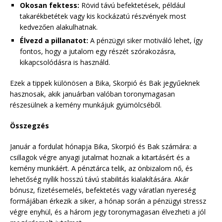
Okosan fektess:
Rövid távú befektetések, például
takarékbetétek vagy kis kockázatú részvények most
kedvezően alakulhatnak.
Élvezd a pillanatot:
A pénzügyi siker motiváló lehet, így
fontos, hogy a jutalom egy részét szórakozásra,
kikapcsolódásra is használd.
Ezek a tippek különösen a Bika, Skorpió és Bak jegyűeknek
hasznosak, akik januárban valóban toronymagasan
részesülnek a kemény munkájuk gyümölcséből.
Összegzés
Január a fordulat hónapja Bika, Skorpió és Bak számára: a
csillagok végre anyagi jutalmat hoznak a kitartásért és a
kemény munkáért. A pénztárca telik, az önbizalom nő, és
lehetőség nyílik hosszú távú stabilitás kialakítására. Akár
bónusz, fizetésemelés, befektetés vagy váratlan nyereség
formájában érkezik a siker, a hónap során a pénzügyi stressz
végre enyhül, és a három jegy toronymagasan élvezheti a jól