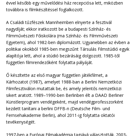
évvel később egy művelődési ház recepciósa lett, miközben
továbbra is filmkészítéssel foglalkozott.
A Családi tűzfészek Mannheimben elnyerte a fesztivál
nagydíját; ekkor iratkozott be a budapesti Színház- és
Filmművészeti Főiskolára (ma Színház- és Filmművészeti
Egyetem), ahol 1982-ben diplomázott. Ugyanebben az évben a
politikai okokból 1985-ben megszűnt Társulás Filmstúdió egyik
alapítója lett, ahol a stúdió bezárásáig dolgozott. 1985-től
független filmrendezőként folytatta pályáját.
Ő készítette az első magyar független játékfilmet, a
Kárhozatot (1987), amelyet 1988-ban a Berlini Nemzetközi
Filmfesztiválon mutattak be, és amely jelentős nemzetközi
sikert aratott. 1989–1990-ben Berlinben élt a DAAD Berliner
Künstlerprogram vendégeként, majd vendégprofesszorként
kezdett tanítani a berlini DFFB-n (Deutsche Film- und
Fernsehakademie Berlin), ahol 2011-ig folytatta oktatói
tevékenységét.
1997-ben a Európai Filmakadémia tagjává választották. 2003-