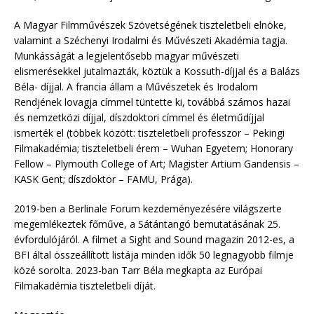
A Magyar Filmművészek Szövetségének tiszteletbeli elnöke,
valamint a Széchenyi Irodalmi és Művészeti Akadémia tagja.
Munkásságát a legjelentősebb magyar művészeti
elismerésekkel jutalmazták, köztük a Kossuth-díjjal és a Balázs
Béla- díjjal. A francia állam a Művészetek és Irodalom
Rendjének lovagja címmel tüntette ki, továbbá számos hazai
és nemzetközi díjjal, díszdoktori címmel és életműdíjjal
ismerték el (többek között: tiszteletbeli professzor – Pekingi
Filmakadémia; tiszteletbeli érem – Wuhan Egyetem; Honorary
Fellow – Plymouth College of Art; Magister Artium Gandensis –
KASK Gent; díszdoktor – FAMU, Prága).
2019-ben a Berlinale Forum kezdeményezésére világszerte
megemlékeztek főműve, a Sátántangó bemutatásának 25.
évfordulójáról. A filmet a Sight and Sound magazin 2012-es, a
BFI által összeállított listája minden idők 50 legnagyobb filmje
közé sorolta. 2023-ban Tarr Béla megkapta az Európai
Filmakadémia tiszteletbeli díját.