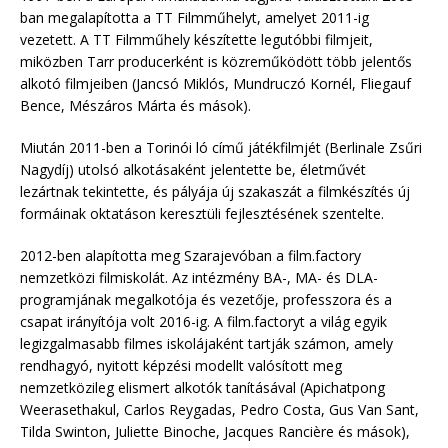
ban megalapította a TT Filmműhelyt, amelyet 2011-ig
vezetett. A TT Filmműhely készítette legutóbbi filmjeit,
miközben Tarr producerként is közreműködött több jelentős
alkotó filmjeiben (Jancsó Miklós, Mundruczó Kornél, Fliegauf
Bence, Mészáros Márta és mások).
Miután 2011-ben a Torinói ló című játékfilmjét (Berlinale Zsűri
Nagydíj) utolsó alkotásaként jelentette be, életművét
lezártnak tekintette, és pályája új szakaszát a filmkészítés új
formáinak oktatáson keresztüli fejlesztésének szentelte.
2012-ben alapította meg Szarajevóban a film.factory
nemzetközi filmiskolát. Az intézmény BA-, MA- és DLA-
programjának megalkotója és vezetője, professzora és a
csapat irányítója volt 2016-ig. A film.factoryt a világ egyik
legizgalmasabb filmes iskolájaként tartják számon, amely
rendhagyó, nyitott képzési modellt valósított meg
nemzetközileg elismert alkotók tanításával (Apichatpong
Weerasethakul, Carlos Reygadas, Pedro Costa, Gus Van Sant,
Tilda Swinton, Juliette Binoche, Jacques Rancière és mások),