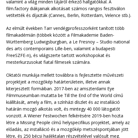
valamint a világ minden tájáról érkező hallgatókkal. A
film.factory diákjainak alkotásait számos rangos fesztiválon
vetítették és díjazták (Cannes, Berlin, Rotterdam, Velence stb.).
Az elmúlt években Tarr vendégprofesszorként tanított több
filmakadémián (többek között a Filmakademie Baden-
Württemberg Ludwigsburgban, a Le Fresnoy – Studio national
des arts contemporains Lille-ben, valamint a budapesti
FreeSZFE-n), és világszerte tartott workshopokat és
mesterkurzusokat fiatal filmesek számára.
Oktatói munkája mellett továbbra is fejlesztette művészeti
projektjeit a mozgókép határterületein, illetve annak
kiterjesztett formáiban. 2017-ben az amszterdami Eye
Filmmuseumban mutatta be Till the End of the World című
kiállítását, amely a film, a színházi díszlet és az installáció
határán mozgó alkotás volt, és mintegy 40 000 látogatót
vonzott. A Wiener Festwochen felkérésére 2019-ben hozta
létre a Missing People című helyspecifikus projektet, amely az
előadás, az installáció és a mozgókép metszéspontjában jött
létre, és 250 bécsi hajléktalan részvételével valósult meg.