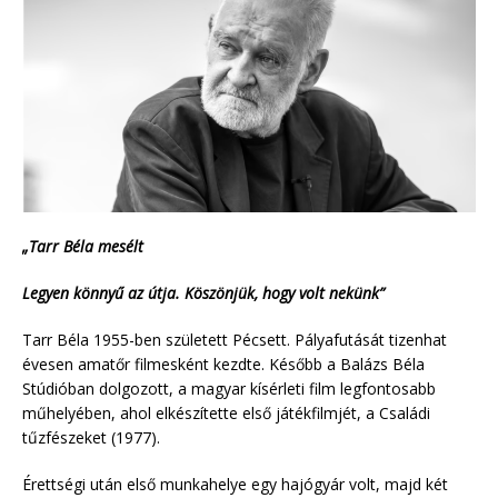
„Tarr Béla mesélt
Legyen könnyű az útja. Köszönjük, hogy volt nekünk”
Tarr Béla 1955-ben született Pécsett. Pályafutását tizenhat
évesen amatőr filmesként kezdte. Később a Balázs Béla
Stúdióban dolgozott, a magyar kísérleti film legfontosabb
műhelyében, ahol elkészítette első játékfilmjét, a Családi
tűzfészeket (1977).
Érettségi után első munkahelye egy hajógyár volt, majd két