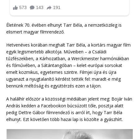
Életének 70. évében elhunyt Tarr Béla, a nemzetközileg is
elismert magyar filmrendező.
Hetvenéves korában meghalt Tarr Béla, a kortárs magyar film
egyik legismertebb alkotója. Műveiben – a Családi
tűzfészekben, a Kárhozatban, a Werckmeister harmóniákban
és főművében, a Sátántangóban – kelet-európai sorsokat
emelt kozmikus, egyetemes szintre. Filmjei újra és újra
ugyanazt a nyugtalanító kérdést tették fel: maradt-e még
bennünk méltóság és együttérzés ezen a tájon.
A halálhír először a közösségi médiában jelent meg: Bojár Iván
András kedden a Facebookon búcsúzott tőle, posztja alatt
pedig Dettre Gábor filmrendező is arról írt, hogy Tarr Béla
elhunyt. Ezt követően több hazai lap is közölte a gyászhírt.