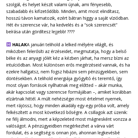
szolgál, és helyet készít valami újnak, ami fényesebb,
szabadabb és kifizetődőbb. Minden, amit most elindítasz,
hosszú távon kamatozik, ezért bátran higgy a saját víziódban.
Hét év szerencse vár, ha kedvelés és a “sok szerencsét”
beírása után gördítesz lejjebb! ????
HALAK
A januári telihold a lelked mélyére világít, és
miközben felerősíti az érzéseidet, megmutatja, hogy a belső
béke és az anyagi jólét kéz a kézben járhat, ha mersz bízni az
intuíciódban. Most különösen erős megérzéseid vannak, és ha
ezekre hallgatsz, nem fogsz hibázni sem pénzügyekben, sem
döntésekben. A telihold energiája gyógyító és teremtő, így
most olyan források nyílhatnak meg előtted – akár munka,
akár kapcsolat vagy szerencse formájában –, amiket korábban
elzártnak hittél. A múlt nehézségei most értelmet nyernek,
mert rájössz, hogy minden akadály egy-egy próba volt, amely
felkészített a most következő bőségre. A csillagok azt üzenik:
ne félj álmodni, mert a képzeleted most mágnesként vonzza a
valóságot. A pénzügyeidben megérkezhet a várva várt
fordulat, és a segítség is onnan jön, ahonnan legkevésbé