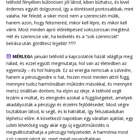
telihold fényében különösen jól látod, kiben bízhatsz, és kivel
érdemes együtt dolgoznod, így a döntéseid pontosabbak, mint
valaha. Ne feledd: a siker most nem a szerencsén múlik,
hanem azon, hogy felismered, mikor kell lépni, és mikor kell
várni. Most minden apró előrelépésed sokszorosan megtérül.
Hét év szerencse vár, ha kedvelés és a “sok szerencsét”
beírása után gördítesz lejjebb! ????
MÉRLEG
A januári telihold a kapcsolatok házát világítja meg
nálad, és ezzel együtt megmutatja, hol van az életedben az
egyensúly – és hol hiányzik. Ez az energia nemcsak a szívedre,
hanem a pénzügyeidre is hat, hiszen most minden attól függ,
mennyire tudsz harmóniában működni másokkal, és mennyire
mersz önállóan dönteni, ha eljön az ideje. A telihold segít
lezárni a múltat, és elengedni azokat a függőségeket, amelyek
akadályozták a pénzügyi és érzelmi fejlődésedet. Most végre
tisztábban látod, ki segít, és ki hátráltat, így felszabadultan
léphetsz előre. A következő napokban egy váratlan ajánlat, egy
üzleti lehetőség vagy akár egy új együttműködés is
megváltoztathatja a pénzügyi helyzetedet. A harmónia most
szó szerint pénzt ér, mert minél nyugodtabban,