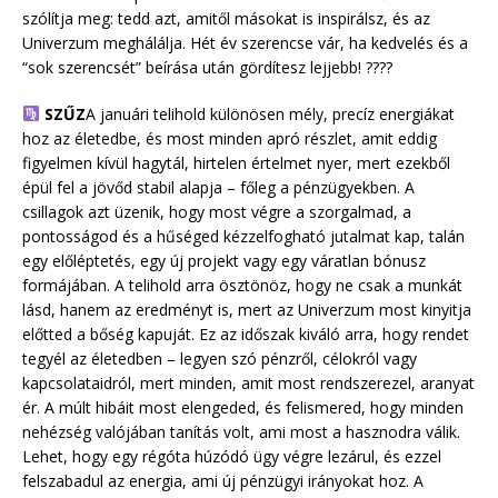
szólítja meg: tedd azt, amitől másokat is inspirálsz, és az
Univerzum meghálálja. Hét év szerencse vár, ha kedvelés és a
“sok szerencsét” beírása után gördítesz lejjebb! ????
SZŰZ
A januári telihold különösen mély, precíz energiákat
hoz az életedbe, és most minden apró részlet, amit eddig
figyelmen kívül hagytál, hirtelen értelmet nyer, mert ezekből
épül fel a jövőd stabil alapja – főleg a pénzügyekben. A
csillagok azt üzenik, hogy most végre a szorgalmad, a
pontosságod és a hűséged kézzelfogható jutalmat kap, talán
egy előléptetés, egy új projekt vagy egy váratlan bónusz
formájában. A telihold arra ösztönöz, hogy ne csak a munkát
lásd, hanem az eredményt is, mert az Univerzum most kinyitja
előtted a bőség kapuját. Ez az időszak kiváló arra, hogy rendet
tegyél az életedben – legyen szó pénzről, célokról vagy
kapcsolataidról, mert minden, amit most rendszerezel, aranyat
ér. A múlt hibáit most elengeded, és felismered, hogy minden
nehézség valójában tanítás volt, ami most a hasznodra válik.
Lehet, hogy egy régóta húzódó ügy végre lezárul, és ezzel
felszabadul az energia, ami új pénzügyi irányokat hoz. A