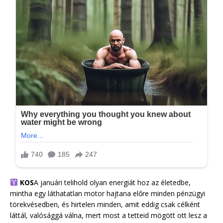
KOS
A januári telihold olyan energiát hoz az életedbe,
mintha egy láthatatlan motor hajtana előre minden pénzügyi
törekvésedben, és hirtelen minden, amit eddig csak célként
láttál, valósággá válna, mert most a tetteid mögött ott lesz a