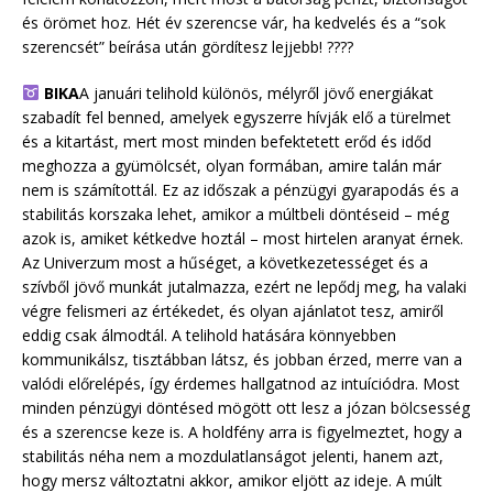
és örömet hoz. Hét év szerencse vár, ha kedvelés és a “sok
szerencsét” beírása után gördítesz lejjebb! ????
BIKA
A januári telihold különös, mélyről jövő energiákat
szabadít fel benned, amelyek egyszerre hívják elő a türelmet
és a kitartást, mert most minden befektetett erőd és időd
meghozza a gyümölcsét, olyan formában, amire talán már
nem is számítottál. Ez az időszak a pénzügyi gyarapodás és a
stabilitás korszaka lehet, amikor a múltbeli döntéseid – még
azok is, amiket kétkedve hoztál – most hirtelen aranyat érnek.
Az Univerzum most a hűséget, a következetességet és a
szívből jövő munkát jutalmazza, ezért ne lepődj meg, ha valaki
végre felismeri az értékedet, és olyan ajánlatot tesz, amiről
eddig csak álmodtál. A telihold hatására könnyebben
kommunikálsz, tisztábban látsz, és jobban érzed, merre van a
valódi előrelépés, így érdemes hallgatnod az intuíciódra. Most
minden pénzügyi döntésed mögött ott lesz a józan bölcsesség
és a szerencse keze is. A holdfény arra is figyelmeztet, hogy a
stabilitás néha nem a mozdulatlanságot jelenti, hanem azt,
hogy mersz változtatni akkor, amikor eljött az ideje. A múlt