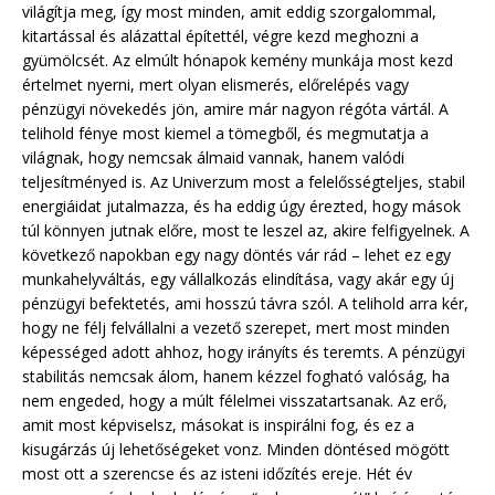
világítja meg, így most minden, amit eddig szorgalommal,
kitartással és alázattal építettél, végre kezd meghozni a
gyümölcsét. Az elmúlt hónapok kemény munkája most kezd
értelmet nyerni, mert olyan elismerés, előrelépés vagy
pénzügyi növekedés jön, amire már nagyon régóta vártál. A
telihold fénye most kiemel a tömegből, és megmutatja a
világnak, hogy nemcsak álmaid vannak, hanem valódi
teljesítményed is. Az Univerzum most a felelősségteljes, stabil
energiáidat jutalmazza, és ha eddig úgy érezted, hogy mások
túl könnyen jutnak előre, most te leszel az, akire felfigyelnek. A
következő napokban egy nagy döntés vár rád – lehet ez egy
munkahelyváltás, egy vállalkozás elindítása, vagy akár egy új
pénzügyi befektetés, ami hosszú távra szól. A telihold arra kér,
hogy ne félj felvállalni a vezető szerepet, mert most minden
képességed adott ahhoz, hogy irányíts és teremts. A pénzügyi
stabilitás nemcsak álom, hanem kézzel fogható valóság, ha
nem engeded, hogy a múlt félelmei visszatartsanak. Az erő,
amit most képviselsz, másokat is inspirálni fog, és ez a
kisugárzás új lehetőségeket vonz. Minden döntésed mögött
most ott a szerencse és az isteni időzítés ereje. Hét év