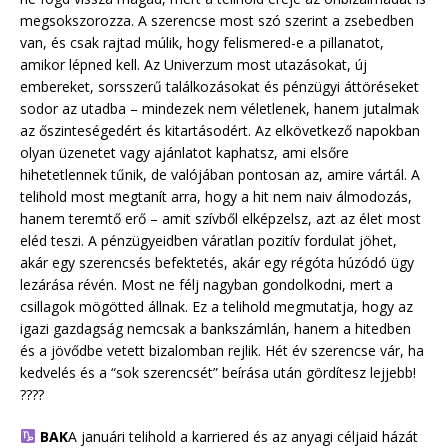
megsokszorozza. A szerencse most szó szerint a zsebedben
van, és csak rajtad múlik, hogy felismered-e a pillanatot,
amikor lépned kell. Az Univerzum most utazásokat, új
embereket, sorsszerű találkozásokat és pénzügyi áttöréseket
sodor az utadba – mindezek nem véletlenek, hanem jutalmak
az őszinteségedért és kitartásodért. Az elkövetkező napokban
olyan üzenetet vagy ajánlatot kaphatsz, ami elsőre
hihetetlennek tűnik, de valójában pontosan az, amire vártál. A
telihold most megtanít arra, hogy a hit nem naiv álmodozás,
hanem teremtő erő – amit szívből elképzelsz, azt az élet most
eléd teszi. A pénzügyeidben váratlan pozitív fordulat jöhet,
akár egy szerencsés befektetés, akár egy régóta húzódó ügy
lezárása révén. Most ne félj nagyban gondolkodni, mert a
csillagok mögötted állnak. Ez a telihold megmutatja, hogy az
igazi gazdagság nemcsak a bankszámlán, hanem a hitedben
és a jövődbe vetett bizalomban rejlik. Hét év szerencse vár, ha
kedvelés és a “sok szerencsét” beírása után gördítesz lejjebb!
????
BAK
A januári telihold a karriered és az anyagi céljaid házát