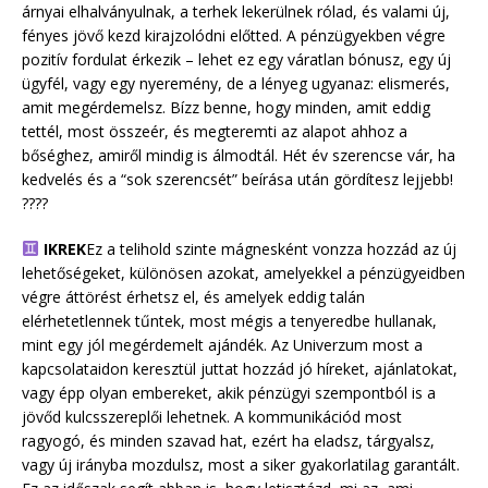
árnyai elhalványulnak, a terhek lekerülnek rólad, és valami új,
fényes jövő kezd kirajzolódni előtted. A pénzügyekben végre
pozitív fordulat érkezik – lehet ez egy váratlan bónusz, egy új
ügyfél, vagy egy nyeremény, de a lényeg ugyanaz: elismerés,
amit megérdemelsz. Bízz benne, hogy minden, amit eddig
tettél, most összeér, és megteremti az alapot ahhoz a
bőséghez, amiről mindig is álmodtál. Hét év szerencse vár, ha
kedvelés és a “sok szerencsét” beírása után gördítesz lejjebb!
????
IKREK
Ez a telihold szinte mágnesként vonzza hozzád az új
lehetőségeket, különösen azokat, amelyekkel a pénzügyeidben
végre áttörést érhetsz el, és amelyek eddig talán
elérhetetlennek tűntek, most mégis a tenyeredbe hullanak,
mint egy jól megérdemelt ajándék. Az Univerzum most a
kapcsolataidon keresztül juttat hozzád jó híreket, ajánlatokat,
vagy épp olyan embereket, akik pénzügyi szempontból is a
jövőd kulcsszereplői lehetnek. A kommunikációd most
ragyogó, és minden szavad hat, ezért ha eladsz, tárgyalsz,
vagy új irányba mozdulsz, most a siker gyakorlatilag garantált.