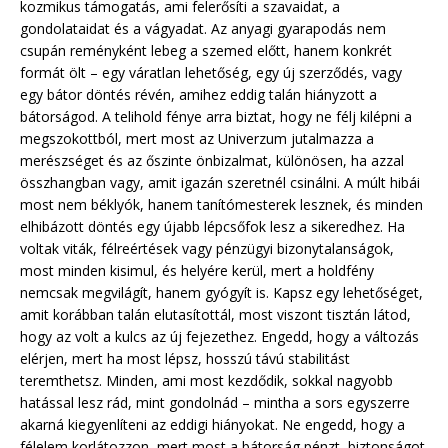
kozmikus támogatás, ami felerősíti a szavaidat, a
gondolataidat és a vágyadat. Az anyagi gyarapodás nem
csupán reményként lebeg a szemed előtt, hanem konkrét
formát ölt – egy váratlan lehetőség, egy új szerződés, vagy
egy bátor döntés révén, amihez eddig talán hiányzott a
bátorságod. A telihold fénye arra biztat, hogy ne félj kilépni a
megszokottból, mert most az Univerzum jutalmazza a
merészséget és az őszinte önbizalmat, különösen, ha azzal
összhangban vagy, amit igazán szeretnél csinálni. A múlt hibái
most nem béklyók, hanem tanítómesterek lesznek, és minden
elhibázott döntés egy újabb lépcsőfok lesz a sikeredhez. Ha
voltak viták, félreértések vagy pénzügyi bizonytalanságok,
most minden kisimul, és helyére kerül, mert a holdfény
nemcsak megvilágít, hanem gyógyít is. Kapsz egy lehetőséget,
amit korábban talán elutasítottál, most viszont tisztán látod,
hogy az volt a kulcs az új fejezethez. Engedd, hogy a változás
elérjen, mert ha most lépsz, hosszú távú stabilitást
teremthetsz. Minden, ami most kezdődik, sokkal nagyobb
hatással lesz rád, mint gondolnád – mintha a sors egyszerre
akarná kiegyenlíteni az eddigi hiányokat. Ne engedd, hogy a
félelem korlátozzon, mert most a bátorság pénzt, biztonságot