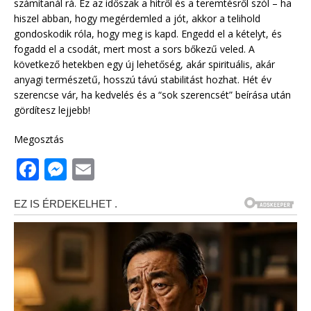
számítanál rá. Ez az időszak a hitről és a teremtésről szól – ha
hiszel abban, hogy megérdemled a jót, akkor a telihold
gondoskodik róla, hogy meg is kapd. Engedd el a kételyt, és
fogadd el a csodát, mert most a sors bőkezű veled. A
következő hetekben egy új lehetőség, akár spirituális, akár
anyagi természetű, hosszú távú stabilitást hozhat. Hét év
szerencse vár, ha kedvelés és a “sok szerencsét” beírása után
gördítesz lejjebb!
Megosztás
F
M
E
a
e
m
c
ss
ai
e
e
l
b
n
o
g
o
e