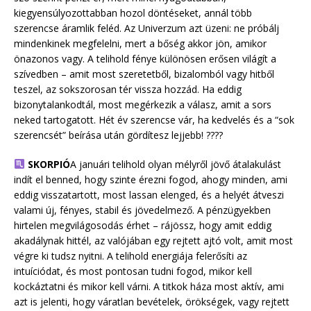
kiegyensúlyozottabban hozol döntéseket, annál több
szerencse áramlik feléd. Az Univerzum azt üzeni: ne próbálj
mindenkinek megfelelni, mert a bőség akkor jön, amikor
önazonos vagy. A telihold fénye különösen erősen világít a
szívedben – amit most szeretetből, bizalomból vagy hitből
teszel, az sokszorosan tér vissza hozzád. Ha eddig
bizonytalankodtál, most megérkezik a válasz, amit a sors
neked tartogatott. Hét év szerencse vár, ha kedvelés és a “sok
szerencsét” beírása után gördítesz lejjebb! ????
SKORPIÓ
A januári telihold olyan mélyről jövő átalakulást
indít el benned, hogy szinte érezni fogod, ahogy minden, ami
eddig visszatartott, most lassan elenged, és a helyét átveszi
valami új, fényes, stabil és jövedelmező. A pénzügyekben
hirtelen megvilágosodás érhet – rájössz, hogy amit eddig
akadálynak hittél, az valójában egy rejtett ajtó volt, amit most
végre ki tudsz nyitni. A telihold energiája felerősíti az
intuíciódat, és most pontosan tudni fogod, mikor kell
kockáztatni és mikor kell várni. A titkok háza most aktív, ami
azt is jelenti, hogy váratlan bevételek, örökségek, vagy rejtett