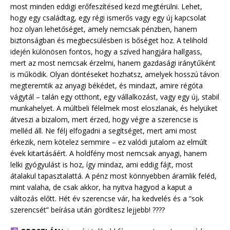
most minden eddigi erőfeszítésed kezd megtérülni. Lehet,
hogy egy családtag, egy régi ismerős vagy egy új kapcsolat
hoz olyan lehetőséget, amely nemcsak pénzben, hanem
biztonságban és megbecsülésben is bőséget hoz. A telihold
idején különösen fontos, hogy a szíved hangjára hallgass,
mert az most nemcsak érzelmi, hanem gazdasági iránytűként
is működik. Olyan döntéseket hozhatsz, amelyek hosszú távon
megteremtik az anyagi békédet, és mindazt, amire régóta
vágytál – talán egy otthont, egy vállalkozást, vagy egy új, stabil
munkahelyet. A múltbeli félelmek most eloszlanak, és helyüket
átveszi a bizalom, mert érzed, hogy végre a szerencse is
melléd áll. Ne félj elfogadni a segítséget, mert ami most
érkezik, nem kötelez semmire – ez valódi jutalom az elmúlt
évek kitartásáért. A holdfény most nemcsak anyagi, hanem
lelki gyógyulást is hoz, így mindaz, ami eddig fájt, most
átalakul tapasztalattá. A pénz most könnyebben áramlik feléd,
mint valaha, de csak akkor, ha nyitva hagyod a kaput a
változás előtt. Hét év szerencse vár, ha kedvelés és a “sok
szerencsét” beírása után gördítesz lejjebb! ????