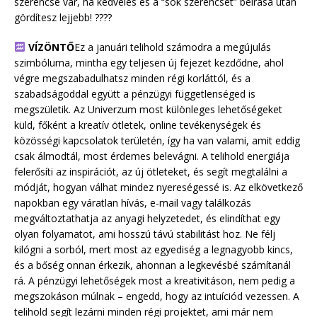
szerencse vár, ha kedvelés és a “sok szerencsét” beírása után
gördítesz lejjebb! ????
VÍZÖNTŐ
Ez a januári telihold számodra a megújulás
szimbóluma, mintha egy teljesen új fejezet kezdődne, ahol
végre megszabadulhatsz minden régi korláttól, és a
szabadságoddal együtt a pénzügyi függetlenséged is
megszületik. Az Univerzum most különleges lehetőségeket
küld, főként a kreatív ötletek, online tevékenységek és
közösségi kapcsolatok területén, így ha van valami, amit eddig
csak álmodtál, most érdemes belevágni. A telihold energiája
felerősíti az inspirációt, az új ötleteket, és segít megtalálni a
módját, hogyan válhat mindez nyereségessé is. Az elkövetkező
napokban egy váratlan hívás, e-mail vagy találkozás
megváltoztathatja az anyagi helyzetedet, és elindíthat egy
olyan folyamatot, ami hosszú távú stabilitást hoz. Ne félj
kilógni a sorból, mert most az egyediség a legnagyobb kincs,
és a bőség onnan érkezik, ahonnan a legkevésbé számítanál
rá. A pénzügyi lehetőségek most a kreativitáson, nem pedig a
megszokáson múlnak – engedd, hogy az intuíciód vezessen. A
telihold segít lezárni minden régi projektet, ami már nem