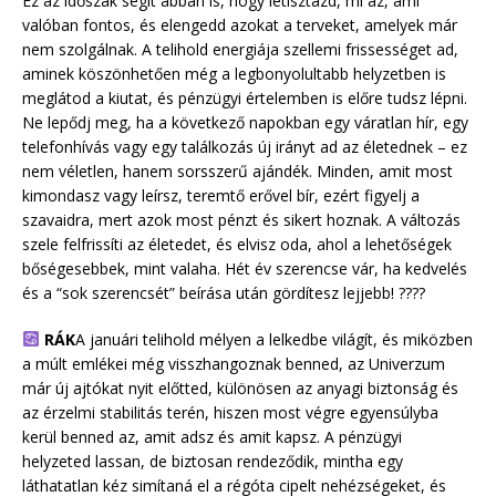
Ez az időszak segít abban is, hogy letisztázd, mi az, ami
valóban fontos, és elengedd azokat a terveket, amelyek már
nem szolgálnak. A telihold energiája szellemi frissességet ad,
aminek köszönhetően még a legbonyolultabb helyzetben is
meglátod a kiutat, és pénzügyi értelemben is előre tudsz lépni.
Ne lepődj meg, ha a következő napokban egy váratlan hír, egy
telefonhívás vagy egy találkozás új irányt ad az életednek – ez
nem véletlen, hanem sorsszerű ajándék. Minden, amit most
kimondasz vagy leírsz, teremtő erővel bír, ezért figyelj a
szavaidra, mert azok most pénzt és sikert hoznak. A változás
szele felfrissíti az életedet, és elvisz oda, ahol a lehetőségek
bőségesebbek, mint valaha. Hét év szerencse vár, ha kedvelés
és a “sok szerencsét” beírása után gördítesz lejjebb! ????
RÁK
A januári telihold mélyen a lelkedbe világít, és miközben
a múlt emlékei még visszhangoznak benned, az Univerzum
már új ajtókat nyit előtted, különösen az anyagi biztonság és
az érzelmi stabilitás terén, hiszen most végre egyensúlyba
kerül benned az, amit adsz és amit kapsz. A pénzügyi
helyzeted lassan, de biztosan rendeződik, mintha egy
láthatatlan kéz simítaná el a régóta cipelt nehézségeket, és