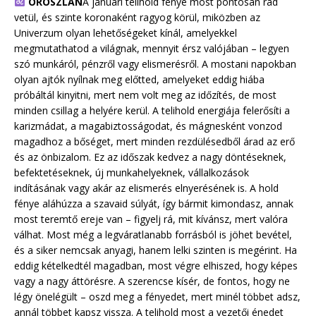
OROSZLÁN
A januári telihold fénye most pontosan rád
vetül, és szinte koronaként ragyog körül, miközben az
Univerzum olyan lehetőségeket kínál, amelyekkel
megmutathatod a világnak, mennyit érsz valójában – legyen
szó munkáról, pénzről vagy elismerésről. A mostani napokban
olyan ajtók nyílnak meg előtted, amelyeket eddig hiába
próbáltál kinyitni, mert nem volt meg az időzítés, de most
minden csillag a helyére kerül. A telihold energiája felerősíti a
karizmádat, a magabiztosságodat, és mágnesként vonzod
magadhoz a bőséget, mert minden rezdülésedből árad az erő
és az önbizalom. Ez az időszak kedvez a nagy döntéseknek,
befektetéseknek, új munkahelyeknek, vállalkozások
indításának vagy akár az elismerés elnyerésének is. A hold
fénye aláhúzza a szavaid súlyát, így bármit kimondasz, annak
most teremtő ereje van – figyelj rá, mit kívánsz, mert valóra
válhat. Most még a legváratlanabb forrásból is jöhet bevétel,
és a siker nemcsak anyagi, hanem lelki szinten is megérint. Ha
eddig kételkedtél magadban, most végre elhiszed, hogy képes
vagy a nagy áttörésre. A szerencse kísér, de fontos, hogy ne
légy önelégült – oszd meg a fényedet, mert minél többet adsz,
annál többet kapsz vissza. A telihold most a vezetői énedet