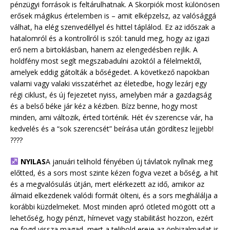
pénzügyi források is feltárulhatnak. A Skorpiók most különösen
erősek mágikus értelemben is – amit elképzelsz, az valósággá
válhat, ha elég szenvedéllyel és hittel táplálod. Ez az időszak a
hatalomról és a kontrollról is szól: tanuld meg, hogy az igazi
erő nem a birtoklásban, hanem az elengedésben rejlik. A
holdfény most segít megszabadulni azoktól a félelmektől,
amelyek eddig gátolták a bőségedet. A következő napokban
valami vagy valaki visszatérhet az életedbe, hogy lezárj egy
régi ciklust, és új fejezetet nyiss, amelyben már a gazdagság
és a belső béke jár kéz a kézben. Bízz benne, hogy most
minden, ami változik, érted történik. Hét év szerencse vár, ha
kedvelés és a “sok szerencsét” beírása után gördítesz lejjebb!
????
NYILAS
A januári telihold fényében új távlatok nyílnak meg
előtted, és a sors most szinte kézen fogva vezet a bőség, a hit
és a megvalósulás útján, mert elérkezett az idő, amikor az
álmaid elkezdenek valódi formát ölteni, és a sors meghálálja a
korábbi küzdelmeket. Most minden apró ötleted mögött ott a
lehetőség, hogy pénzt, hírnevet vagy stabilitást hozzon, ezért
ne fogd vissza magad, mert a telihold ereje az önbizalmadat is