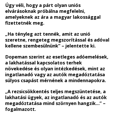
Úgy véli, hogy a párt olyan uniós
elvárásoknak próbálna megfelelni,
amelyeknek az ára a magyar lakossággal
fizettetnék meg.
„Ha tényleg azt tennék, amit az unió
szeretne, rengeteg megszorítással és adóval
kellene szembesülnünk” – jelentette ki.
Dopeman szerint az esetleges adóemelések,
a lakhatással kapcsolatos terhek
növekedése és olyan intézkedések, mint az
ingatlanadó vagy az autók megadóztatása
súlyos csapást mérnének a mindennapokra.
„A rezsicsökkentés teljes megszüntetése, a
lakhatási ügyek, az ingatlanadó és az autók
megadóztatása mind szörnyen hangzik…” –
fogalmazott.