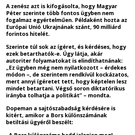
A zenész azt is kifogásolta, hogy Magyar
Péter szerinte több fontos ügyben nem
fogalmaz egyértelműen. Példaként hozta az
Európai Unió Ukrajnának szánt, 90 milliárd
forintos hitelét.
Szerinte túl sok az ígéret, és kérdéses, hogy
ezek betarthatók-e. Úgy látja, akár
autoriter folyamatokat is elindíthatnának:
„Ez ügyben még nem nyilatkozott – érdekes
módon –, de szerintem rendkívül kockázatos,
mert annyi ígéretet tett, hogy képtelen lesz
mindet betartani. Végső soron diktatórikus
irányba tolhatja a politikát” – mondta.
Dopeman a sajtószabadság kérdésére is
kitért, amikor a Bors különszámának
betiltási ügyéről beszélt:
„A Bors különszáma hadd jelenjen meg!