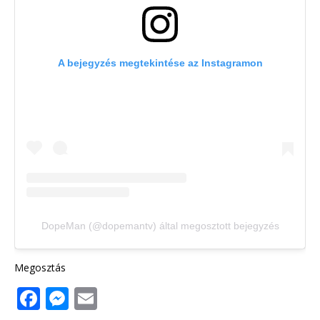
A bejegyzés megtekintése az Instagramon
DopeMan (@dopemantv) által megosztott bejegyzés
Megosztás
F
M
E