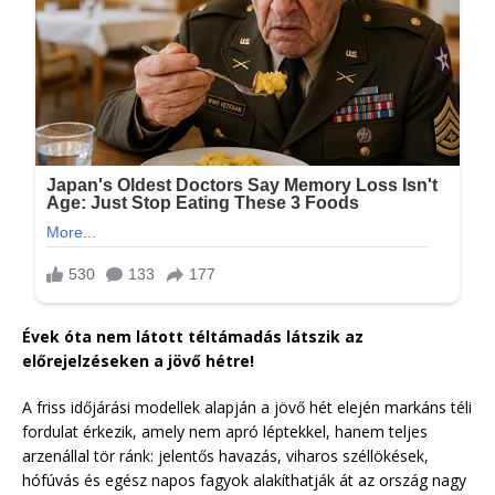
Évek óta nem látott téltámadás látszik az
előrejelzéseken a jövő hétre!
A friss időjárási modellek alapján a jövő hét elején markáns téli
fordulat érkezik, amely nem apró léptekkel, hanem teljes
arzenállal tör ránk: jelentős havazás, viharos széllökések,
hófúvás és egész napos fagyok alakíthatják át az ország nagy