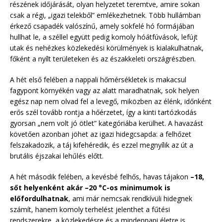
részének időjárását, olyan helyzetet teremtve, amire sokan
csak a régi, „igazi telekből” emlékezhetnek. Több hullámban
érkező csapadék valószínű, amely sokfelé hó formájában
hullhat le, a széllel együtt pedig komoly hóátfúvások, lefújt
utak és nehézkes közlekedési körülmények is kialakulhatnak,
főként a nyílt területeken és az északkeleti országrészben.
A hét első felében a nappali hőmérsékletek is makacsul
fagypont környékén vagy az alatt maradhatnak, sok helyen
egész nap nem olvad fel a levegő, miközben az élénk, időnként
erős szél tovább rontja a hőérzetet, így a kinti tartózkodás
gyorsan „nem volt jó ötlet” kategóriába kerülhet. A havazást
követően azonban jöhet az igazi hidegcsapda: a felhőzet
felszakadozik, a táj kifehéredik, és ezzel megnyílik az út a
brutális éjszakai lehűlés előtt.
A hét második felében, a kevésbé felhős, havas tájakon
–18,
sőt helyenként akár –20 °C-os minimumok is
előfordulhatnak
, ami már nemcsak rendkívüli hidegnek
számít, hanem komoly terhelést jelenthet a fűtési
rendszerekre, a közlekedésre és a mindennapi életre is,