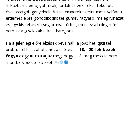
miközben a befagyott utak, járdák és vezetékek fokozott
óvatosságot igényelnek. A szakemberek szerint most valóban
érdemes előre gondolkodni: téli gumik, fagyálló, meleg ruházat
és egy kis felkészültség aranyat érhet, mert ez a hideg már
nem az a „csak kabát kell” kategória.
Ha a jelenlegi előrejelzések beválnak, a jövő hét igazi téli
próbatétel lesz, ahol a hó, a szél és a
–18, –20 fok közeli
fagyok
együtt mutatják meg, hogy a tél még messze nem
mondta ki az utolsó szót.