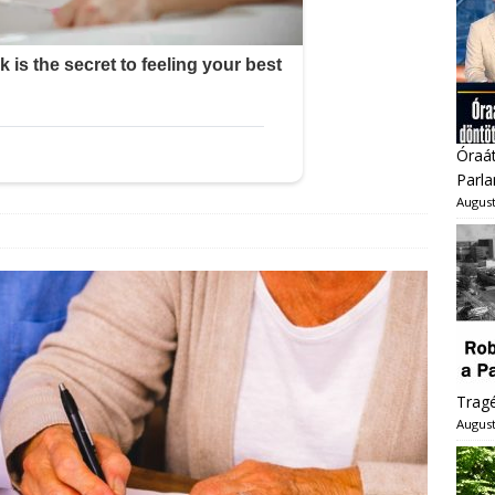
Óraát
Parl
August
Trag
August