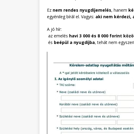
Ez
nem rendes nyugdíjemelés
, hanem
ké
egyénileg bírál el. Vagyis:
aki nem kérdezi,
A jó hír:
az emelés
havi 3 000 és 8 000 forint közö
és
beépül a nyugdíjba
, tehát nem egyszeri