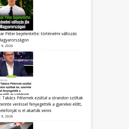
r Péter bejelentette: történelmi változás
Magyarországon
 9, 2026
: Takács Péternek ezúttal a strandon szóltak
zerinte veréssel fenyegették a gyerekei előtt,
telefonját is el akarták venni
 9, 2026