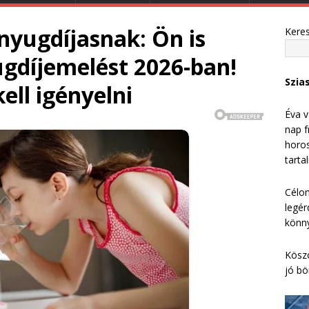
 nyugdíjasnak: Ön is
Kere
ugdíjemelést 2026-ban!
Szia
ll igényelni
Éva v
nap f
horos
tarta
Célom
legér
könny
Köszö
jó bö