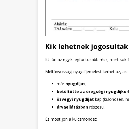
Kik lehetnek jogosultak
Itt jön az egyik legfontosabb rész, mert sok f
Méltányossági nyugdíjemelést kérhet az, aki:
már
nyugdíjas
,
betöltötte az öregségi nyugdíjkor
özvegyi nyugdíjat
kap (különösen, ha
árvaellátásban
részesül.
És most jön a kulcsmondat: