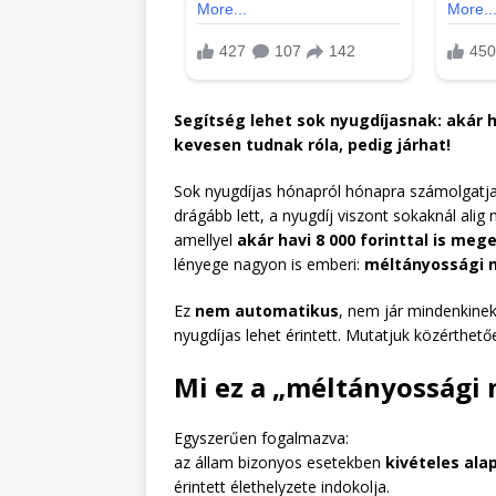
Segítség lehet sok nyugdíjasnak: akár ha
kevesen tudnak róla, pedig járhat!
Sok nyugdíjas hónapról hónapra számolgatja 
drágább lett, a nyugdíj viszont sokaknál alig
amellyel
akár havi 8 000 forinttal is me
lényege nagyon is emberi:
méltányossági 
Ez
nem automatikus
, nem jár mindenkine
nyugdíjas lehet érintett. Mutatjuk közérthetőe
Mi ez a „méltányossági 
Egyszerűen fogalmazva:
az állam bizonyos esetekben
kivételes ala
érintett élethelyzete indokolja.