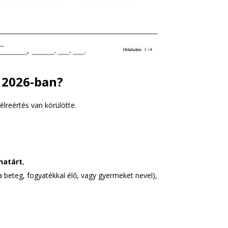
 2026-ban?
élreértés van körülötte.
határt
,
 beteg, fogyatékkal élő, vagy gyermeket nevel),