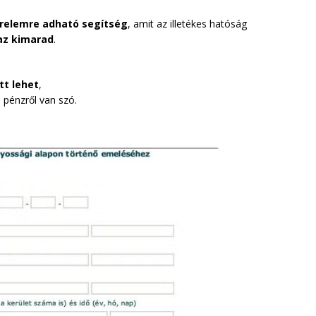
relemre adható segítség
, amit az illetékes hatóság
 az kimarad
.
tt lehet
,
 pénzről van szó.