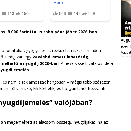
vi 8 000 forinttal is több pénz jöhet 2026-ban –
Augus
ezer 
a forintokat: gyógyszerek, rezsi, élelmiszer – minden
August
 nő. Pedig van egy
kevésbé ismert lehetőség
,
gemelhető a nyugdíj 2026-ban
. A neve kissé hivatalos, de a
nyugdíjemelés
.
k, és nem is reklámozzák hangosan – mégis több százezer
n, miről van szó, kik kérhetik, és hogyan lehet hozzájutni.
nyugdíjemelés” valójában?
pon
megemelheti az alacsony összegű nyugdíjakat, ha az