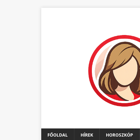
FŐOLDAL
HÍREK
HOROSZKÓP