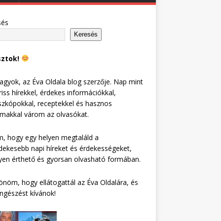
sés
Keresés
sztok!
agyok, az Éva Oldala blog szerzője. Nap mint
riss hírekkel, érdekes információkkal,
zkópokkal, receptekkel és hasznos
lmakkal várom az olvasókat.
, hogy egy helyen megtaláld a
dekesebb napi híreket és érdekességeket,
en érthető és gyorsan olvasható formában.
nöm, hogy ellátogattál az Éva Oldalára, és
ngészést kívánok!