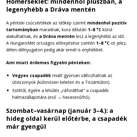
Hőmérséklet: mindenhol pluszban, a
legenyhébb a Dráva mentén
A pénteki csúcsértékek az Időkép szerint
mindenhol pozitív
tartományban
maradnak, kora délután
1–8 °C
körül
alakulhatnak, és
a Dráva mentén
lesz a legenyhébb az idő.
A HungaroMet országos előrejelzése szintén
1–8 °C
-ot jelez,
délen-délnyugaton pedig akár ennél is enyhébbet.
Ami miatt érdemes figyelni pénteken:
Vegyes csapadék
miatt gyorsan változhatnak az
útviszonyok (különösen keleten és a Tiszántúlon).
Estétől, éjjelre a lehűlés „ráfordíthat” a csapadék
halmazállapotára (eső → havaseső/hó).
Szombat–vasárnap (január 3–4.): a
hideg oldal kerül előtérbe, a csapadék
már gyengül