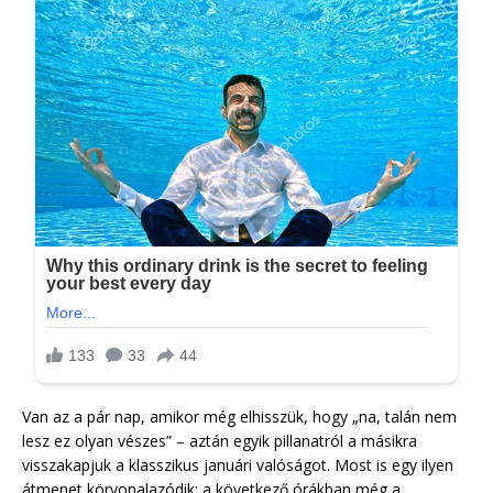
Van az a pár nap, amikor még elhisszük, hogy „na, talán nem
lesz ez olyan vészes” – aztán egyik pillanatról a másikra
visszakapjuk a klasszikus januári valóságot. Most is egy ilyen
átmenet körvonalazódik: a következő órákban még a