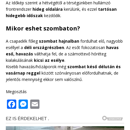
Az Időkép szerint a hétvégétől a térségünkben hullámzó
frontrendszer
hideg oldalára
kerülünk, és ezzel
tartósan
hidegebb időszak
kezdődik.
Mikor eshet szombaton?
A csapadék főleg
szombat hajnalban
fordulhat elő, nagyobb
eséllyel a
déli országrészben
. Az esőt fokozatosan
havas
eső, havazás
válthatja fel, de a számottevő hóréteg
kialakulásának
kicsi az esélye
.
Kisebb havazás/hózáporok még
szombat késő délután és
vasárnap reggel
között szórványosan előfordulhatnak, de
jelentős mennyiség ekkor sem valószínű.
Megosztás
F
M
E
a
e
m
c
ss
ai