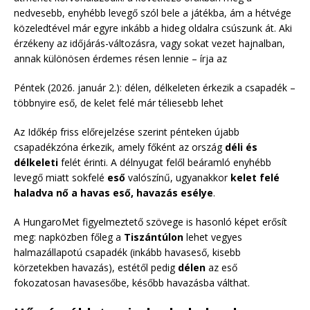
nedvesebb, enyhébb levegő szól bele a játékba, ám a hétvége
közeledtével már egyre inkább a hideg oldalra csúszunk át. Aki
érzékeny az időjárás-változásra, vagy sokat vezet hajnalban,
annak különösen érdemes résen lennie – írja az
Péntek (2026. január 2.): délen, délkeleten érkezik a csapadék –
többnyire eső, de kelet felé már téliesebb lehet
Az Időkép friss előrejelzése szerint pénteken újabb
csapadékzóna érkezik, amely főként az ország
déli és
délkeleti
felét érinti. A délnyugat felől beáramló enyhébb
levegő miatt sokfelé
eső
valószínű, ugyanakkor
kelet felé
haladva nő a havas eső, havazás esélye
.
A HungaroMet figyelmeztető szövege is hasonló képet erősít
meg: napközben főleg a
Tiszántúlon
lehet vegyes
halmazállapotú csapadék (inkább havaseső, kisebb
körzetekben havazás), estétől pedig
délen
az eső
fokozatosan havasesőbe, később havazásba válthat.