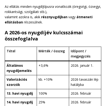
Az ellátás minden nyugdíjtípusra vonatkozik (öregségi, özvegyi,
rokkantsági, szolgálati stb.),
valamint azokra is, akik
résznyugdíjban
vagy
átmeneti
ellátásban
részesülnek.
A 2026-os nyugdíjév kulcsszámai
összefoglalva
Tétel
Mérték / összeg
Időpont /
megjegyzés
Általános
+3,6%
2026. január 1.
nyugdíjemelés
Valorizációs
kb. +10%
2026 tavaszán lép
szorzók
hatályba
13. havi nyugdíj
100%
2026. február
14. havi nyugdíj
25%
2026. február