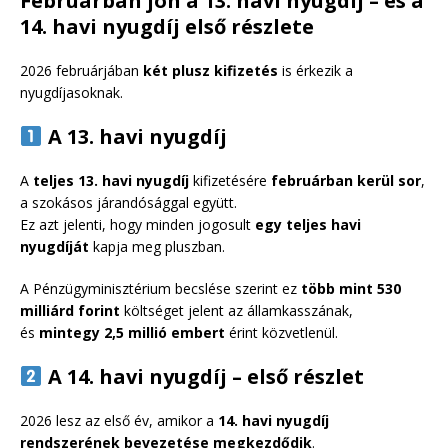
Februárban jön a 13. havi nyugdíj – és a
14. havi nyugdíj első részlete
2026 februárjában
két plusz kifizetés
is érkezik a
nyugdíjasoknak.
A 13. havi nyugdíj
A
teljes 13. havi nyugdíj
kifizetésére
februárban kerül sor
,
a szokásos járandósággal együtt.
Ez azt jelenti, hogy minden jogosult
egy teljes havi
nyugdíját
kapja meg pluszban.
A Pénzügyminisztérium becslése szerint ez
több mint 530
milliárd forint
költséget jelent az államkasszának,
és
mintegy 2,5 millió embert
érint közvetlenül.
A 14. havi nyugdíj – első részlet
2026 lesz az első év, amikor a
14. havi nyugdíj
rendszerének bevezetése megkezdődik
.