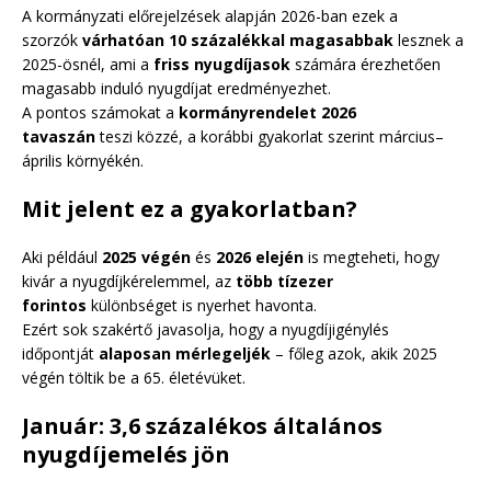
A kormányzati előrejelzések alapján 2026-ban ezek a
szorzók
várhatóan 10 százalékkal magasabbak
lesznek a
2025-ösnél, ami a
friss nyugdíjasok
számára érezhetően
magasabb induló nyugdíjat eredményezhet.
A pontos számokat a
kormányrendelet 2026
tavaszán
teszi közzé, a korábbi gyakorlat szerint március–
április környékén.
Mit jelent ez a gyakorlatban?
Aki például
2025 végén
és
2026 elején
is megteheti, hogy
kivár a nyugdíjkérelemmel, az
több tízezer
forintos
különbséget is nyerhet havonta.
Ezért sok szakértő javasolja, hogy a nyugdíjigénylés
időpontját
alaposan mérlegeljék
– főleg azok, akik 2025
végén töltik be a 65. életévüket.
Január: 3,6 százalékos általános
nyugdíjemelés jön