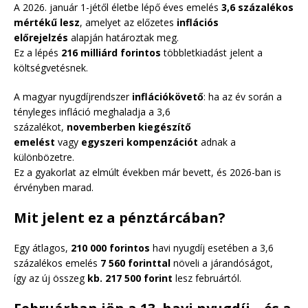
A 2026. január 1-jétől életbe lépő éves emelés
3,6 százalékos
mértékű lesz
, amelyet az előzetes
inflációs
előrejelzés
alapján határoztak meg.
Ez a lépés
216 milliárd forintos
többletkiadást jelent a
költségvetésnek.
A magyar nyugdíjrendszer
inflációkövető
: ha az év során a
tényleges infláció meghaladja a 3,6
százalékot,
novemberben kiegészítő
emelést
vagy
egyszeri kompenzációt
adnak a
különbözetre.
Ez a gyakorlat az elmúlt években már bevett, és 2026-ban is
érvényben marad.
Mit jelent ez a pénztárcában?
Egy átlagos,
210 000 forintos
havi nyugdíj esetében a 3,6
százalékos emelés
7 560 forinttal
növeli a járandóságot,
így az új összeg
kb. 217 500 forint
lesz februártól.