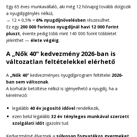
Egy 65 éves munkavállaló, aki még 12 hónapig tovább dolgozik
a nyugdíjigénylés nélkül,
→ 12 × 0,5% =
6% nyugdíjnövelésben
részesülhet.
Ez egy
200 000 forintos nyugdíjnál havi 12 000 forint
pluszt
, évente pedig több mint 140 000 forint többletet
jelenthet —
élete végéig
.
A „Nők 40” kedvezmény 2026-ban is
változatlan feltételekkel elérhető
A
„Nők 40”
kedvezményes nyugdíjprogram feltételei
2026-
ban sem változnak
.
A korhatár betöltése nélkül is igényelhető a nyugdíj, ha a
kérelmező:
legalább
40 év jogosító idővel
rendelkezik,
ezen belül legalább
32 év tényleges munkával szerzett
szolgálati időt
igazolni tud.
Kedvezményt élveznek a
súlyosan fogyatékos gyermeket