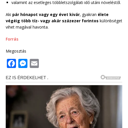
valamint az esetleges többletszolgálati idő utáni növeléstől.
Aki
pár hónapot vagy egy évet kivár
, gyakran
élete
végéig több tíz- vagy akár százezer forintos
különbséget
vihet magával havonta.
Forrás
Megosztás
F
M
E
a
e
m
c
ss
ai
e
e
l
b
n
o
g
o
e
k
r