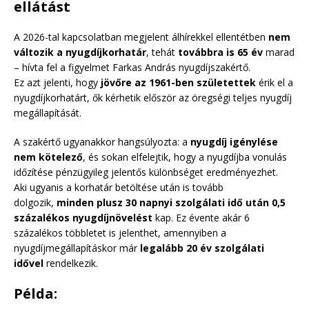
ellátást
A 2026-tal kapcsolatban megjelent álhírekkel ellentétben
nem
változik a nyugdíjkorhatár
, tehát
továbbra is 65 év
marad
– hívta fel a figyelmet Farkas András nyugdíjszakértő.
Ez azt jelenti, hogy
jövőre az 1961-ben születettek
érik el a
nyugdíjkorhatárt, ők kérhetik először az öregségi teljes nyugdíj
megállapítását.
A szakértő ugyanakkor hangsúlyozta: a
nyugdíj igénylése
nem kötelező
, és sokan elfelejtik, hogy a nyugdíjba vonulás
időzítése pénzügyileg jelentős különbséget eredményezhet.
Aki ugyanis a korhatár betöltése után is tovább
dolgozik,
minden plusz 30 napnyi szolgálati idő után 0,5
százalékos nyugdíjnövelést
kap. Ez évente akár 6
százalékos többletet is jelenthet, amennyiben a
nyugdíjmegállapításkor már
legalább 20 év szolgálati
idővel
rendelkezik.
Példa: