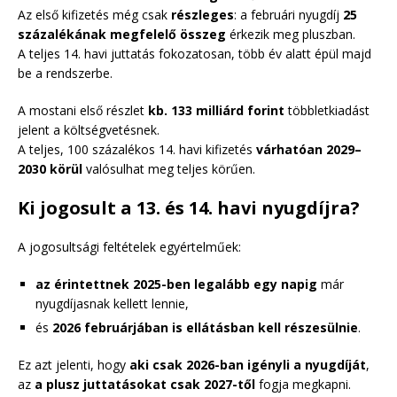
Az első kifizetés még csak
részleges
: a februári nyugdíj
25
százalékának megfelelő összeg
érkezik meg pluszban.
A teljes 14. havi juttatás fokozatosan, több év alatt épül majd
be a rendszerbe.
A mostani első részlet
kb. 133 milliárd forint
többletkiadást
jelent a költségvetésnek.
A teljes, 100 százalékos 14. havi kifizetés
várhatóan 2029–
2030 körül
valósulhat meg teljes körűen.
Ki jogosult a 13. és 14. havi nyugdíjra?
A jogosultsági feltételek egyértelműek:
az érintettnek 2025-ben legalább egy napig
már
nyugdíjasnak kellett lennie,
és
2026 februárjában is ellátásban kell részesülnie
.
Ez azt jelenti, hogy
aki csak 2026-ban igényli a nyugdíját
,
az
a plusz juttatásokat csak 2027-től
fogja megkapni.