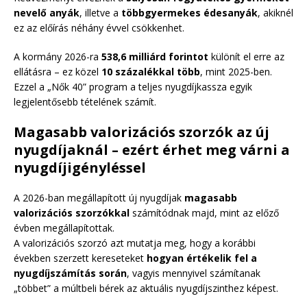
nevelő anyák
, illetve a
többgyermekes édesanyák
, akiknél
ez az előírás néhány évvel csökkenhet.
A kormány 2026-ra
538,6 milliárd forintot
különít el erre az
ellátásra – ez közel
10 százalékkal több
, mint 2025-ben.
Ezzel a „Nők 40” program a teljes nyugdíjkassza egyik
legjelentősebb tételének számít.
Magasabb valorizációs szorzók az új
nyugdíjaknál – ezért érhet meg várni a
nyugdíjigényléssel
A 2026-ban megállapított új nyugdíjak
magasabb
valorizációs szorzókkal
számítódnak majd, mint az előző
évben megállapítottak.
A valorizációs szorzó azt mutatja meg, hogy a korábbi
években szerzett kereseteket
hogyan értékelik fel a
nyugdíjszámítás során
, vagyis mennyivel számítanak
„többet” a múltbeli bérek az aktuális nyugdíjszinthez képest.