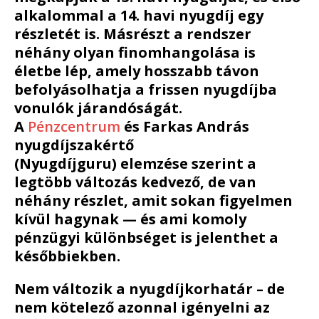
alkalommal a 14. havi nyugdíj egy
részletét
is. Másrészt a rendszer
néhány olyan finomhangolása is
életbe lép, amely hosszabb távon
befolyásolhatja a frissen nyugdíjba
vonulók járandóságát.
A
Pénzcentrum
és
Farkas András
nyugdíjszakértő
(Nyugdíjguru)
elemzése szerint a
legtöbb változás kedvező, de van
néhány részlet, amit sokan figyelmen
kívül hagynak — és ami komoly
pénzügyi különbséget is jelenthet a
későbbiekben.
Nem változik a nyugdíjkorhatár – de
nem kötelező azonnal igényelni az