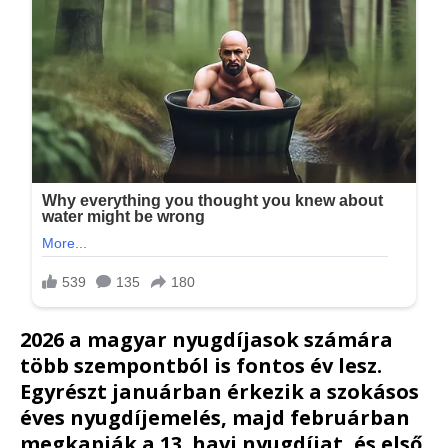
2026 a magyar nyugdíjasok számára
több szempontból is fontos év lesz.
Egyrészt januárban érkezik a szokásos
éves
nyugdíjemelés
, majd
februárban
megkapják a 13. havi nyugdíjat
, és
első