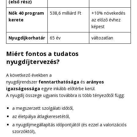
(első rész)
Nők 40 program
538,6 milliárd Ft
+10% növekedés
kerete
az előző évhez
képest
Nyugdíjkorhatár
65 év
változatlan
Miért fontos a tudatos
nyugdíjtervezés?
A következő években a
nyugdíjrendszer
fenntarthatósága
és
arányos
igazságossága
egyre inkább előtérbe kerül.
A nyugdíj összege ugyanis továbbra is több tényezőtől függ:
a megszerzett szolgálati időtől,
az életpálya átlagkeresetétől,
a nyugdíjmegállapítás időpontjától (és ezzel a valorizációs
szorzóktól),