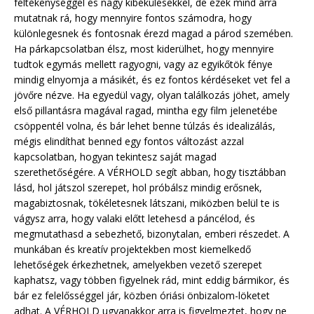
féltékenységgel és nagy kibékülésekkel, de ezek mind arra
mutatnak rá, hogy mennyire fontos számodra, hogy
különlegesnek és fontosnak érezd magad a párod szemében.
Ha párkapcsolatban élsz, most kiderülhet, hogy mennyire
tudtok egymás mellett ragyogni, vagy az egyikőtök fénye
mindig elnyomja a másikét, és ez fontos kérdéseket vet fel a
jövőre nézve. Ha egyedül vagy, olyan találkozás jöhet, amely
első pillantásra magával ragad, mintha egy film jelenetébe
csöppentél volna, és bár lehet benne túlzás és idealizálás,
mégis elindíthat benned egy fontos változást azzal
kapcsolatban, hogyan tekintesz saját magad
szerethetőségére. A VÉRHOLD segít abban, hogy tisztábban
lásd, hol játszol szerepet, hol próbálsz mindig erősnek,
magabiztosnak, tökéletesnek látszani, miközben belül te is
vágysz arra, hogy valaki előtt letehesd a páncélod, és
megmutathasd a sebezhető, bizonytalan, emberi részedet. A
munkában és kreatív projektekben most kiemelkedő
lehetőségek érkezhetnek, amelyekben vezető szerepet
kaphatsz, vagy többen figyelnek rád, mint eddig bármikor, és
bár ez felelősséggel jár, közben óriási önbizalom-löketet
adhat. A VÉRHOLD ugyanakkor arra is figyelmeztet, hogy ne