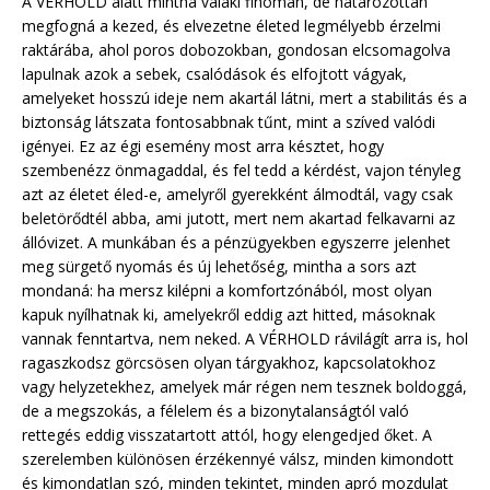
A VÉRHOLD alatt mintha valaki finoman, de határozottan
megfogná a kezed, és elvezetne életed legmélyebb érzelmi
raktárába, ahol poros dobozokban, gondosan elcsomagolva
lapulnak azok a sebek, csalódások és elfojtott vágyak,
amelyeket hosszú ideje nem akartál látni, mert a stabilitás és a
biztonság látszata fontosabbnak tűnt, mint a szíved valódi
igényei. Ez az égi esemény most arra késztet, hogy
szembenézz önmagaddal, és fel tedd a kérdést, vajon tényleg
azt az életet éled-e, amelyről gyerekként álmodtál, vagy csak
beletörődtél abba, ami jutott, mert nem akartad felkavarni az
állóvizet. A munkában és a pénzügyekben egyszerre jelenhet
meg sürgető nyomás és új lehetőség, mintha a sors azt
mondaná: ha mersz kilépni a komfortzónából, most olyan
kapuk nyílhatnak ki, amelyekről eddig azt hitted, másoknak
vannak fenntartva, nem neked. A VÉRHOLD rávilágít arra is, hol
ragaszkodsz görcsösen olyan tárgyakhoz, kapcsolatokhoz
vagy helyzetekhez, amelyek már régen nem tesznek boldoggá,
de a megszokás, a félelem és a bizonytalanságtól való
rettegés eddig visszatartott attól, hogy elengedjed őket. A
szerelemben különösen érzékennyé válsz, minden kimondott
és kimondatlan szó, minden tekintet, minden apró mozdulat