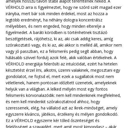
amelyek hosszú távon stabil alapot teremtenek neked. A
VÉRHOLD arra is figyelmeztet, hogy ne szórd szét magad ezer
irányba, mert bár sok minden érdekel, most az hozza a
legtöbb eredményt, ha néhány dologra koncentrálsz
mélyebben, és nem engeded, hogy minden elterelje a
figyelmedet. A baráti körödben is történhetnek tisztázó
beszélgetések, rájöhetsz, ki az, aki csak addig keres, amíg
szórakoztató vagy, és ki az, aki akkor is melléd áll, amikor nem
vagy jó passzban, ez a felismerés pedig segít abban, hogy
hálásabb szívvel fordulj azok felé, akik valóban értékelnek. A
VÉRHOLD energiája felerősíti az intuíciódat, ezért ha hirtelen
késztetést érzel írni, alkotni, üzenni valakinek, megosztani egy
gondolatot, ne fojtsd el, mert ezek a sugallatok most nem
véletlenek, hanem pontosan időzített üzenetek, amelyeknek
helyük van a világban. A lelked mélyén most egy fontos
felismerés körvonalazódik: nem kell mindenkinek megfelelned,
és nem kell mindenkit szórakoztatnod ahhoz, hogy
szeressenek, elég, ha vállalod azt az Ikrek-minőséget, amely
egyszerre kíváncsi, játékos, érzékeny és mélyen gondolkodó.
Ez a VÉRHOLD egyszerre kér tőled őszinteséget és
felelősséget a szavaidért, mert amit most kimondasz – akár