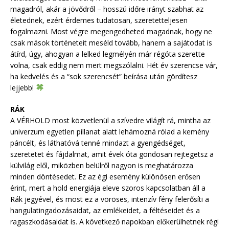
magadról, akár a jövődről – hosszú időre irányt szabhat az
életednek, ezért érdemes tudatosan, szeretetteljesen
fogalmazni. Most végre megengedheted magadnak, hogy ne
csak mások történeteit meséld tovább, hanem a sajátodat is
átírd, úgy, ahogyan a lelked legmélyén már régóta szerette
volna, csak eddig nem mert megszólalni. Hét év szerencse vár,
ha kedvelés és a “sok szerencsét” beírása után gördítesz
lejjebb!
RÁK
A VÉRHOLD most közvetlenül a szívedre világít rá, mintha az
univerzum egyetlen pillanat alatt lehámozná rólad a kemény
páncélt, és láthatóvá tenné mindazt a gyengédséget,
szeretetet és fájdalmat, amit évek óta gondosan rejtegetsz a
külvilág elől, miközben belülről nagyon is meghatározza
minden döntésedet. Ez az égi esemény különösen erősen
érint, mert a hold energiája eleve szoros kapcsolatban áll a
Rák jegyével, és most ez a vöröses, intenzív fény felerősíti a
hangulatingadozásaidat, az emlékeidet, a féltéseidet és a
ragaszkodásaidat is. A következő napokban előkerülhetnek régi