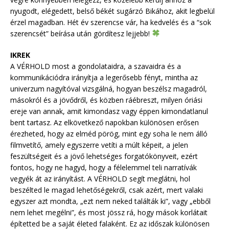
nyugodt, elégedett, belső békét sugárzó Bikához, akit legbelül
érzel magadban. Hét év szerencse vár, ha kedvelés és a “sok
szerencsét” beírása után gördítesz lejjebb!
IKREK
A VÉRHOLD most a gondolataidra, a szavaidra és a
kommunikációdra irányítja a legerősebb fényt, mintha az
univerzum nagyítóval vizsgálná, hogyan beszélsz magadról,
másokról és a jövődről, és közben ráébreszt, milyen óriási
ereje van annak, amit kimondasz vagy éppen kimondatlanul
bent tartasz. Az elkövetkező napokban különösen erősen
érezheted, hogy az elméd pörög, mint egy soha le nem álló
filmvetítő, amely egyszerre vetíti a múlt képeit, a jelen
feszültségeit és a jövő lehetséges forgatókönyveit, ezért
fontos, hogy ne hagyd, hogy a félelemmel teli narratívák
vegyék át az irányítást. A VÉRHOLD segít meglátni, hol
beszélted le magad lehetőségekről, csak azért, mert valaki
egyszer azt mondta, „ezt nem neked találták ki”, vagy „ebből
nem lehet megélni”, és most jössz rá, hogy mások korlátait
építetted be a saját életed falaként. Ez az időszak különösen