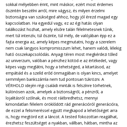
sokkal mélyebben érint, mint máskor, ezért most érdemes
őszintén beszélni arról, mire vágysz, és milyen érzelmi
biztonságra van szükséged ahhoz, hogy jól érezd magad egy
kapcsolatban. Ha egyedül vagy, ez az égi hatás olyan
találkozást hozhat, amely elsőre talán félelmetesnek tűnik,
mert túl intenzív, túl őszinte, túl mély, de valójában épp ez a
fajta energia az, amely képes megmutatni, hogy a szerelem
nem csak langyos kompromisszum lehet, hanem valódi, lélekig
ható összekapcsolódás. Anyagi téren most megkérdezi tőled
az univerzum, valóban a pénzhez kötöd-e az értékedet, vagy
képes vagy meglátni, hogy a tehetséged, a kitartásod, az
empátiád és a szelíd erőd önmagában is olyan kincs, amelyet
semmilyen bankszámla nem tud pontosan tükrözni. A
VÉRHOLD idején régi családi minták is felszínre törhetnek,
különösen azok, amelyek a biztonságról, a pénzről, a
lojalitásról szólnak, és most ráébredhetsz, mennyi
kimondatlan félelem öröklődött rád generációról generációra,
de ezzel a felismeréssel együtt megkapod a lehetőséget arra
is, hogy megtörd ezt a láncot. A tested fokozottan reagálhat,
érezhetsz feszültséget a nyakban, vállban, hátban, mintha az