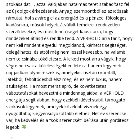
szokásaidat –, azzal valójában hatalmas teret szabadítasz fel
az új dolgok érkezésének. Anyagi szempontból ez az időszak
rámutat, hol szivárog el az energiád és a pénzed: fölösleges
kiadásokra, mások helyett átvállalt terhekre, rendezetlen
szerződésekre, és most lehetőséget kapsz arra, hogy
mindezeket átlásd és rendbe tedd. A VÉRHOLD arra tanít, hogy
nem kell mindent egyedül megoldanod, kérhetsz segítséget,
delegálhatsz, és attól még nem leszel kevesebb, ha valamit
nem te csinálsz tökéletesre. A lelked most arra vágyik, hogy
végre ne csak a kötelességekben létezz, hanem legyenek
napjaidban olyan részek is, amelyeket tisztán örömből,
játékból, feltöltődésből élsz meg, és ez nem luxus, hanem
szükséglet. Ha most mersz apró, de következetes
változtatásokat bevezetni a mindennapjaidba, a VÉRHOLD
energiája segít abban, hogy ezekből idővel stabil, támogató
szokások legyenek, amelyek közelebb visznek egy
nyugodtabb, kiegyensúlyozottabb élethez. Hét év szerencse
vár, ha kedvelés és a “sok szerencsét” beírása után gördítesz
lejjebb!