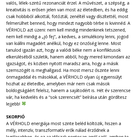
valós, lélek-szintű rezonanciát érzel. A művészet, a szépség, a
kreativitás is erősen jelen van most az életedben, és ha eddig
csak hobbiból alkottál, fotóztál, zenéltél vagy díszítettél, most
felmerülhet benned, hogy mindezt nagyobb térbe is kivinnéd. A
VÉRHOLD azt üzeni: nem kell mindig mindenkinek tetszened,
nem kell mindig a „jó fej”, a kedves, a simulékony lenni, jogod
van kiállni magadért anélkül, hogy ez önzőség lenne. Most
tanulod igazán azt, hogy a valódi béke nem a konfliktusok
elkerüléséből születik, hanem abból, hogy mered kimondani az
igazságot, és közben nyitott maradsz arra, hogy a másik
szemszögét is meghallgasd. Ha most mersz őszinte lenni
önmagaddal és másokkal, a VÉRHOLD olyan új egyensúlyt
hozhat az életedbe, amelyben már nem csak mások
boldogságáért felelsz, hanem a sajátodért is. Hét év szerencse
vár, ha kedvelés és a “sok szerencsét” beírása után gördítesz
lejjebb!
SKORPIÓ
A VÉRHOLD energiája most szinte beléd költözik, hiszen a
mély, intenzív, transzformatív erők nálad érződnek a
legélesebben, és ez az időszak pontosan arról szól, amiben te