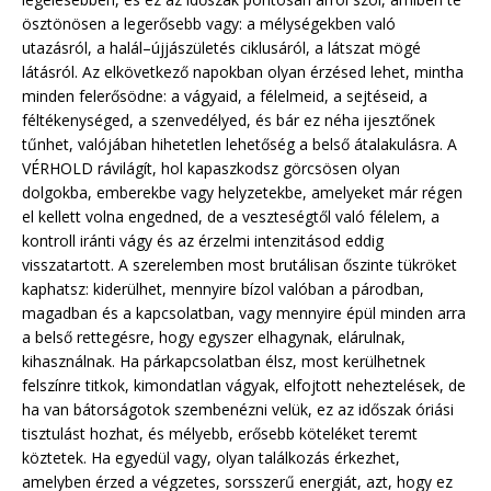
ösztönösen a legerősebb vagy: a mélységekben való
utazásról, a halál–újjászületés ciklusáról, a látszat mögé
látásról. Az elkövetkező napokban olyan érzésed lehet, mintha
minden felerősödne: a vágyaid, a félelmeid, a sejtéseid, a
féltékenységed, a szenvedélyed, és bár ez néha ijesztőnek
tűnhet, valójában hihetetlen lehetőség a belső átalakulásra. A
VÉRHOLD rávilágít, hol kapaszkodsz görcsösen olyan
dolgokba, emberekbe vagy helyzetekbe, amelyeket már régen
el kellett volna engedned, de a veszteségtől való félelem, a
kontroll iránti vágy és az érzelmi intenzitásod eddig
visszatartott. A szerelemben most brutálisan őszinte tükröket
kaphatsz: kiderülhet, mennyire bízol valóban a párodban,
magadban és a kapcsolatban, vagy mennyire épül minden arra
a belső rettegésre, hogy egyszer elhagynak, elárulnak,
kihasználnak. Ha párkapcsolatban élsz, most kerülhetnek
felszínre titkok, kimondatlan vágyak, elfojtott neheztelések, de
ha van bátorságotok szembenézni velük, ez az időszak óriási
tisztulást hozhat, és mélyebb, erősebb köteléket teremt
köztetek. Ha egyedül vagy, olyan találkozás érkezhet,
amelyben érzed a végzetes, sorsszerű energiát, azt, hogy ez