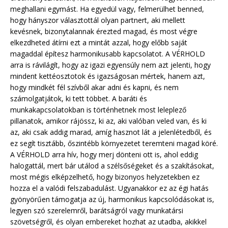
meghallani egymást. Ha egyedül vagy, felmerülhet benned,
hogy hányszor választottál olyan partnert, aki mellett
kevésnek, bizonytalannak érezted magad, és most végre
elkezdheted átírni ezt a mintát azzal, hogy előbb saját
magaddal építesz harmonikusabb kapcsolatot. A VÉRHOLD
arra is rávilágít, hogy az igazi egyensúly nem azt jelenti, hogy
mindent kettéosztotok és igazságosan mértek, hanem azt,
hogy mindkét fél szívből akar adni és kapni, és nem
számolgatjátok, ki tett többet. A baráti és
munkakapcsolatokban is történhetnek most leleplező
pillanatok, amikor rájössz, ki az, aki valóban veled van, és ki
az, aki csak addig marad, amíg hasznot lát a jelenlétedből, és
ez segít tisztább, őszintébb környezetet teremteni magad köré.
A VÉRHOLD arra hív, hogy merj dönteni ott is, ahol eddig
halogattál, mert bár utálod a szélsőségeket és a szakításokat,
most mégis elképzelhető, hogy bizonyos helyzetekben ez
hozza el a valódi felszabadulást. Ugyanakkor ez az égi hatás
gyönyörűen támogatja az új, harmonikus kapcsolódásokat is,
legyen szó szerelemről, barátságról vagy munkatársi
szövetségről, és olyan embereket hozhat az utadba, akikkel