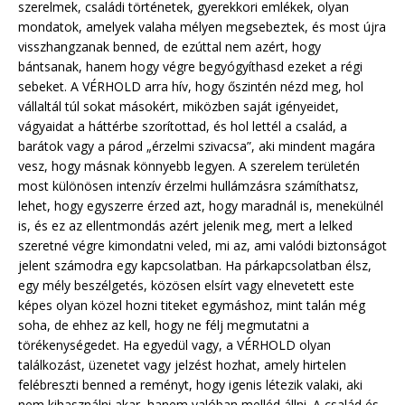
szerelmek, családi történetek, gyerekkori emlékek, olyan
mondatok, amelyek valaha mélyen megsebeztek, és most újra
visszhangzanak benned, de ezúttal nem azért, hogy
bántsanak, hanem hogy végre begyógyíthasd ezeket a régi
sebeket. A VÉRHOLD arra hív, hogy őszintén nézd meg, hol
vállaltál túl sokat másokért, miközben saját igényeidet,
vágyaidat a háttérbe szorítottad, és hol lettél a család, a
barátok vagy a párod „érzelmi szivacsa”, aki mindent magára
vesz, hogy másnak könnyebb legyen. A szerelem területén
most különösen intenzív érzelmi hullámzásra számíthatsz,
lehet, hogy egyszerre érzed azt, hogy maradnál is, menekülnél
is, és ez az ellentmondás azért jelenik meg, mert a lelked
szeretné végre kimondatni veled, mi az, ami valódi biztonságot
jelent számodra egy kapcsolatban. Ha párkapcsolatban élsz,
egy mély beszélgetés, közösen elsírt vagy elnevetett este
képes olyan közel hozni titeket egymáshoz, mint talán még
soha, de ehhez az kell, hogy ne félj megmutatni a
törékenységedet. Ha egyedül vagy, a VÉRHOLD olyan
találkozást, üzenetet vagy jelzést hozhat, amely hirtelen
felébreszti benned a reményt, hogy igenis létezik valaki, aki
nem kihasználni akar, hanem valóban melléd állni. A család és