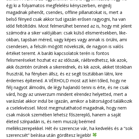
égj ki a folyamatos megfelelési kényszerben, engedj
magadnak pihenőt, csendes, offline pillanatokat is, mert a
belső fényed csak akkor tud igazán erősen ragyogni, ha van
időd feltöltődni. Most felmerülhet benned az is, hogy mit jelent
számodra a siker valójában: csak külső elismerésekben, like-
okban, tapsban méred, vagy képes vagy annak is örülni, ami
csendesen, a felszín mögött növekszik, de nagyon is valós
értéket teremt. A baráti kapcsolatok terén is fontos
felismeréseket hozhat ez az időszak, ráébredhetsz, kik azok,
akik őszintén örülnek a sikereidnek, és kik azok, akiket titokban
frusztrál, ha fényben állsz, és ez segít tisztábban látni, kire
érdemes építened. A VÉRHOLD most azt kéri tőled, hogy ne
félj nagyot álmodni, de légy hajlandó tenni is érte, és ne csak
várd, hogy az univerzum mindent elrendez helyetted, mert a
varázslat akkor indul be igazán, amikor a bátorságod találkozik
a cselekvéssel. Most megmutathatod magadnak, hogy nem
csak mások szemében lehetsz főszereplő, hanem a saját
életed színpadán is, és nem muszáj beérned
mellékszerepekkel. Hét év szerencse vár, ha kedvelés és a “sok
szerencsét” beírása után gördítesz lejjebb!