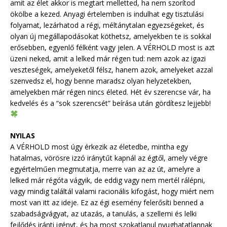
amit az élet akkor is megtart melletted, ha nem szorítod
ökölbe a kezed. Anyagi értelemben is indulhat egy tisztulási
folyamat, lezárhatod a régi, méltánytalan egyezségeket, és
olyan új megállapodásokat köthetsz, amelyekben te is sokkal
erősebben, egyenlő félként vagy jelen. A VÉRHOLD most is azt
üzeni neked, amit a lelked már régen tud: nem azok az igazi
veszteségek, amelyeketől félsz, hanem azok, amelyeket azzal
szenvedsz el, hogy benne maradsz olyan helyzetekben,
amelyekben már régen nincs életed. Hét év szerencse vár, ha
kedvelés és a “sok szerencsét” beírása után gördítesz lejjebb!
NYILAS
A VÉRHOLD most úgy érkezik az életedbe, mintha egy
hatalmas, vörösre izzó iránytűt kapnál az égtől, amely végre
egyértelműen megmutatja, merre van az az út, amelyre a
lelked már régóta vágyik, de eddig vagy nem mertél rálépni,
vagy mindig találtál valami racionális kifogást, hogy miért nem
most van itt az ideje. Ez az égi esemény felerősíti benned a
szabadságvágyat, az utazás, a tanulás, a szellemi és lelki
fejlődés iránti igényt, és ha most szokatlanul nyughatatlannak