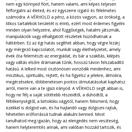
nem egy könnyed flört, hanem valami, ami képes teljesen
felforgatni az életed, és ez egyszerre izgató és félelmetes
számodra. A VÉRHOLD a pénz, a közös vagyon, az örökség, a
titkos tartalékok területét is érinti, ezért most érdemes figyelni
minden olyan helyzetre, ahol függőségek, hatalmi játszmák,
manipulációk vagy elhallgatott részletek húzódhatnak a
háttérben. Ez az égi hatás segíthet abban, hogy végre lezárj
egy mérgező kapcsolatot, munkát vagy élethelyzetet, amely
évek óta felemészti az energiádat, és bár a szakítás, kilépés
vagy váltás elsőre drámainak tűnik, hosszú távon felszabadító
hatású. A lelked most ösztönösen vonzódik mindenhez, ami
misztikus, spirituális, rejtett, és ha figyelsz a jelekre, álmokra,
megérzésekre, döbbenetesen pontos útmutatásokat kaphatsz
arról, merre van a te igazi irányod. A VÉRHOLD segít abban is,
hogy ne félj a saját sötétebb részeidtől, a dühödtől, a
féltékenységtől, a birtoklási vágytól, hanem felismerd, hogy
ezekkel is dolgod van, és ha hajlandó vagy dolgozni rajtuk,
hihetetlen erőforrássá tudnak alakulni benned. Most
tanulhatod meg igazán, hogy az elengedés nem veszteség,
hanem helyteremtés annak, ami valóban hozzád tartozik, és