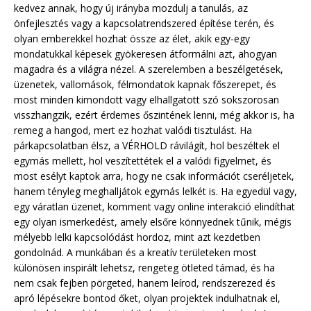
kedvez annak, hogy új irányba mozdulj a tanulás, az
önfejlesztés vagy a kapcsolatrendszered építése terén, és
olyan emberekkel hozhat össze az élet, akik egy-egy
mondatukkal képesek gyökeresen átformálni azt, ahogyan
magadra és a világra nézel. A szerelemben a beszélgetések,
üzenetek, vallomások, félmondatok kapnak főszerepet, és
most minden kimondott vagy elhallgatott szó sokszorosan
visszhangzik, ezért érdemes őszintének lenni, még akkor is, ha
remeg a hangod, mert ez hozhat valódi tisztulást. Ha
párkapcsolatban élsz, a VÉRHOLD rávilágít, hol beszéltek el
egymás mellett, hol veszítettétek el a valódi figyelmet, és
most esélyt kaptok arra, hogy ne csak információt cseréljetek,
hanem tényleg meghalljátok egymás lelkét is. Ha egyedül vagy,
egy váratlan üzenet, komment vagy online interakció elindíthat
egy olyan ismerkedést, amely elsőre könnyednek tűnik, mégis
mélyebb lelki kapcsolódást hordoz, mint azt kezdetben
gondolnád. A munkában és a kreatív területeken most
különösen inspirált lehetsz, rengeteg ötleted támad, és ha
nem csak fejben pörgeted, hanem leírod, rendszerezed és
apró lépésekre bontod őket, olyan projektek indulhatnak el,