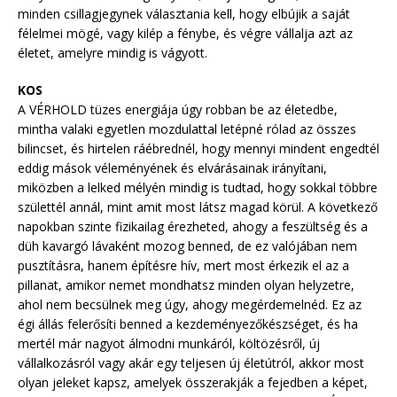
minden csillagjegynek választania kell, hogy elbújik a saját
félelmei mögé, vagy kilép a fénybe, és végre vállalja azt az
életet, amelyre mindig is vágyott.
KOS
A VÉRHOLD tüzes energiája úgy robban be az életedbe,
mintha valaki egyetlen mozdulattal letépné rólad az összes
bilincset, és hirtelen ráébrednél, hogy mennyi mindent engedtél
eddig mások véleményének és elvárásainak irányítani,
miközben a lelked mélyén mindig is tudtad, hogy sokkal többre
születtél annál, mint amit most látsz magad körül. A következő
napokban szinte fizikailag érezheted, ahogy a feszültség és a
düh kavargó lávaként mozog benned, de ez valójában nem
pusztításra, hanem építésre hív, mert most érkezik el az a
pillanat, amikor nemet mondhatsz minden olyan helyzetre,
ahol nem becsülnek meg úgy, ahogy megérdemelnéd. Ez az
égi állás felerősíti benned a kezdeményezőkészséget, és ha
mertél már nagyot álmodni munkáról, költözésről, új
vállalkozásról vagy akár egy teljesen új életútról, akkor most
olyan jeleket kapsz, amelyek összerakják a fejedben a képet,