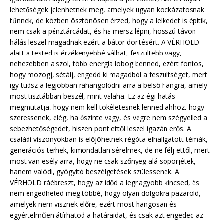
lehetőségek jelenhetnek meg, amelyek ugyan kockázatosnak
tűnnek, de közben ösztönösen érzed, hogy a lelkedet is építik,
nem csak a pénztárcádat, és ha mersz lépni, hosszú távon
hálás leszel magadnak ezért a bátor döntésért. A VÉRHOLD
alatt a tested is érzékenyebbé válhat, feszültebb vagy,
nehezebben alszol, több energia lobog benned, ezért fontos,
hogy mozogj, sétálj, engedd ki magadból a feszültséget, mert
így tudsz a legjobban ráhangolódni arra a belső hangra, amely
most tisztábban beszél, mint valaha. Ez az égi hatás
megmutatja, hogy nem kell tökéletesnek lenned ahhoz, hogy
szeressenek, elég, ha őszinte vagy, és végre nem szégyelled a
sebezhetőségedet, hiszen pont ettől leszel igazán erős. A
családi viszonyokban is előjöhetnek régóta elhallgatott témák,
generációs terhek, kimondatlan sérelmek, de ne félj ettől, mert
most van esély arra, hogy ne csak szőnyeg alá söpörjétek,
hanem valódi, gyógyító beszélgetések szülessenek. A
VÉRHOLD ráébreszt, hogy az időd a legnagyobb kincsed, és
nem engedheted meg többé, hogy olyan dolgokra pazarold,
amelyek nem visznek előre, ezért most hangosan és
egyértelműen átírhatod a határaidat, és csak azt engeded az