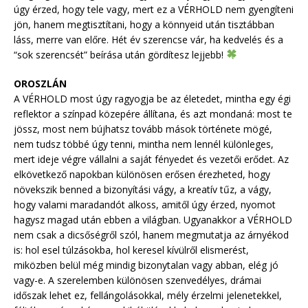
úgy érzed, hogy tele vagy, mert ez a VÉRHOLD nem gyengíteni
jön, hanem megtisztítani, hogy a könnyeid után tisztábban
láss, merre van előre. Hét év szerencse vár, ha kedvelés és a
“sok szerencsét” beírása után gördítesz lejjebb!
OROSZLÁN
A VÉRHOLD most úgy ragyogja be az életedet, mintha egy égi
reflektor a színpad közepére állítana, és azt mondaná: most te
jössz, most nem bújhatsz tovább mások története mögé,
nem tudsz többé úgy tenni, mintha nem lennél különleges,
mert ideje végre vállalni a saját fényedet és vezetői erődet. Az
elkövetkező napokban különösen erősen érezheted, hogy
növekszik benned a bizonyítási vágy, a kreatív tűz, a vágy,
hogy valami maradandót alkoss, amitől úgy érzed, nyomot
hagysz magad után ebben a világban. Ugyanakkor a VÉRHOLD
nem csak a dicsőségről szól, hanem megmutatja az árnyékod
is: hol esel túlzásokba, hol keresel kívülről elismerést,
miközben belül még mindig bizonytalan vagy abban, elég jó
vagy-e. A szerelemben különösen szenvedélyes, drámai
időszak lehet ez, fellángolásokkal, mély érzelmi jelenetekkel,