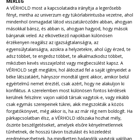
MÉRLEG
A VÉRHOLD most a kapcsolataidra irányítja a legerősebb
fényt, mintha az univerzum egy tükörlabirintusba vezetne, ahol
mindenhol önmagadat látod visszatükröződni abban, ahogyan
másokkal bánsz, és abban is, ahogyan hagyod, hogy mások
bánjanak veled. Az elkövetkező napokban különösen
érzékenyen reagálsz az igazságtalanságra, az
egyensúlytalanságra, azokra a helyzetekre, ahol úgy érzed, te
adsz többet, te engedsz többet, te alkalmazkodsz többet,
miközben kevés visszajelzést vagy megbecsülést kapsz. A
VÉRHOLD segít meglátni, hol áldoztad fel a saját igényeidet a
béke látszatáért, hányszor mondtál igent akkor, amikor belül
egyértelmű nemet éreztél, csak azért, hogy ne alakuljon ki
konfliktus. A szerelemben most különösen fontos kérdések
kerülnek felszínre: vajon valódi társak vagytok-e, vagy inkább
csak egymás szerepeinek tükrei, akik megszokták a közös
forgatókönyvet, még akkor is, ha az már rég nem boldogít. Ha
párkapcsolatban élsz, a VÉRHOLD időszaka hozhat mély,
őszinte beszélgetéseket, amelyek elsőre kényelmetlennek
tűnhetnek, de hosszú távon tisztulást és közeledést
eredményezhetnek, ha mindketten hajlandók vagytok valóban