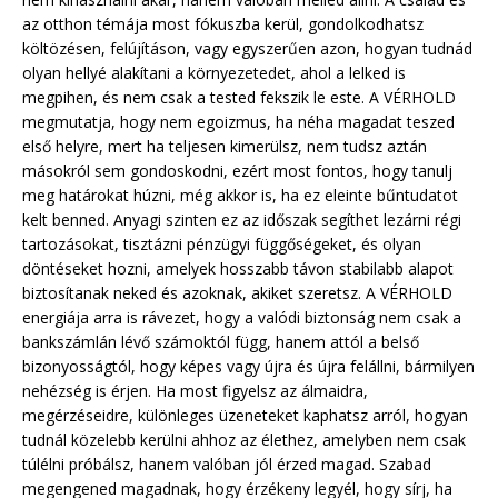
az otthon témája most fókuszba kerül, gondolkodhatsz
költözésen, felújításon, vagy egyszerűen azon, hogyan tudnád
olyan hellyé alakítani a környezetedet, ahol a lelked is
megpihen, és nem csak a tested fekszik le este. A VÉRHOLD
megmutatja, hogy nem egoizmus, ha néha magadat teszed
első helyre, mert ha teljesen kimerülsz, nem tudsz aztán
másokról sem gondoskodni, ezért most fontos, hogy tanulj
meg határokat húzni, még akkor is, ha ez eleinte bűntudatot
kelt benned. Anyagi szinten ez az időszak segíthet lezárni régi
tartozásokat, tisztázni pénzügyi függőségeket, és olyan
döntéseket hozni, amelyek hosszabb távon stabilabb alapot
biztosítanak neked és azoknak, akiket szeretsz. A VÉRHOLD
energiája arra is rávezet, hogy a valódi biztonság nem csak a
bankszámlán lévő számoktól függ, hanem attól a belső
bizonyosságtól, hogy képes vagy újra és újra felállni, bármilyen
nehézség is érjen. Ha most figyelsz az álmaidra,
megérzéseidre, különleges üzeneteket kaphatsz arról, hogyan
tudnál közelebb kerülni ahhoz az élethez, amelyben nem csak
túlélni próbálsz, hanem valóban jól érzed magad. Szabad
megengened magadnak, hogy érzékeny legyél, hogy sírj, ha