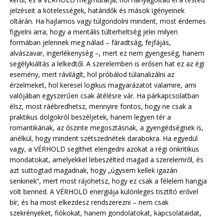
jelzéseit a kötelességek, határidők és mások igényeinek
oltárán. Ha hajlamos vagy túlgondolni mindent, most érdemes
figyelni arra, hogy a mentális túlterheltség jelei milyen
formában jelennek meg nálad – fáradtság, fejfájás,
alvászavar, ingerlékenység –, mert ez nem gyengeség, hanem
segélykiáltás a lelkedtől. A szerelemben is erősen hat ez az égi
esemény, mert rávilágít, hol próbálod túlanalizálni az
érzelmeket, hol keresel logikus magyarázatot valamire, ami
valójában egyszerűen csak átélésre vár. Ha párkapcsolatban
élsz, most ráébredhetsz, mennyire fontos, hogy ne csak a
praktikus dolgokról beszéljetek, hanem legyen tér a
romantikának, az őszinte megosztásnak, a gyengédségnek is,
anélkül, hogy mindent szétszednétek darabokra. Ha egyedül
vagy, a VÉRHOLD segíthet elengedni azokat a régi önkritikus
mondatokat, amelyekkel lebeszélted magad a szerelemről, és
azt suttogtad magadnak, hogy „úgysem kellek igazán
senkinek”, mert most rájöhetsz, hogy ez csak a félelem hangja
volt benned. A VÉRHOLD energiája különleges tisztító erővel
bír, és ha most elkezdesz rendszerezni – nem csak
szekrényeket, fiókokat, hanem gondolatokat, kapcsolataidat,