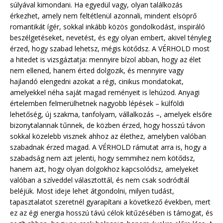
súlyával kimondani. Ha egyedül vagy, olyan találkozás
érkezhet, amely nem feltétlenül azonnali, mindent elsöprő
romantikát ígér, sokkal inkább közös gondolkodást, inspiráló
beszélgetéseket, nevetést, és egy olyan embert, akivel tényleg
érzed, hogy szabad lehetsz, mégis kötődsz. A VÉRHOLD most
a hitedet is vizsgáztatja: mennyire bízol abban, hogy az élet
nem ellened, hanem érted dolgozik, és mennyire vagy
hajlandó elengedni azokat a régi, cinikus mondatokat,
amelyekkel néha saját magad reményeit is lehúzod. Anyagi
értelemben felmerülhetnek nagyobb lépések – külföldi
lehetőség, új szakma, tanfolyam, vállalkozás –, amelyek elsőre
bizonytalannak tűnnek, de közben érzed, hogy hosszú távon
sokkal közelebb visznek ahhoz az élethez, amelyben valóban
szabadnak érzed magad. A VÉRHOLD rámutat arra is, hogy a
szabadság nem azt jelenti, hogy semmihez nem kötődsz,
hanem azt, hogy olyan dolgokhoz kapcsolódsz, amelyeket
valóban a szíveddel választottál, és nem csak sodródtál
beléjük. Most ideje lehet átgondolni, milyen tudást,
tapasztalatot szeretnél gyarapítani a következő években, mert
ez az égi energia hosszú távú célok kitűzésében is támogat, és