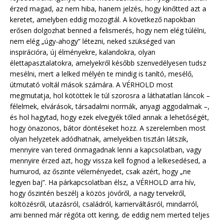
érzed magad, az nem hiba, hanem jelzés, hogy kinőtted azt a
keretet, amelyben eddig mozogtál. A következő napokban
erősen dolgozhat benned a felismerés, hogy nem elég túlélni,
nem elég „úgy-ahogy” létezni, neked szükséged van
inspirációra, új élményekre, kalandokra, olyan
élettapasztalatokra, amelyekről később szenvedélyesen tudsz
mesélni, mert a lelked mélyén te mindig is tanító, mesélő,
útmutató voltál mások számára. A VÉRHOLD most
megmutatja, hol kötöttek le túl szorosra a láthatatlan láncok –
félelmek, elvárások, társadalmi normák, anyagi aggodalmak –,
és hol hagytad, hogy ezek elvegyék tőled annak a lehetőségét,
hogy önazonos, bátor döntéseket hozz. A szerelemben most
olyan helyzetek adódhatnak, amelyekben tisztán látszik,
mennyire van tered önmagadnak lenni a kapcsolatban, vagy
mennyire érzed azt, hogy vissza kell fognod a lelkesedésed, a
humurod, az őszinte véleményedet, csak azért, hogy „ne
legyen baj”. Ha párkapcsolatban élsz, a VÉRHOLD arra hív,
hogy őszintén beszélj a közös jövőről, a nagy tervekről,
költözésről, utazásról, családról, karrierváltásról, mindarról,
ami benned már régóta ott kering, de eddig nem merted teljes