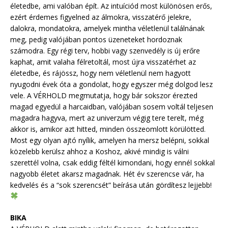
életedbe, ami valóban épít. Az intuíciód most különösen erős,
ezért érdemes figyelned az álmokra, visszatérő jelekre,
dalokra, mondatokra, amelyek mintha véletlenül találnának
meg, pedig valójában pontos üzeneteket hordoznak
számodra. Egy régi terv, hobbi vagy szenvedély is új erőre
kaphat, amit valaha félretoltál, most újra visszatérhet az
életedbe, és rájössz, hogy nem véletlenül nem hagyott
nyugodni évek óta a gondolat, hogy egyszer még dolgod lesz
vele. A VÉRHOLD megmutatja, hogy bár sokszor érezted
magad egyedül a harcaidban, valójában sosem voltál teljesen
magadra hagyva, mert az univerzum végig tere terelt, még
akkor is, amikor azt hitted, minden összeomlott körülötted.
Most egy olyan ajtó nyílik, amelyen ha mersz belépni, sokkal
közelebb kerülsz ahhoz a Koshoz, akivé mindig is válni
szerettél volna, csak eddig féltél kimondani, hogy ennél sokkal
nagyobb életet akarsz magadnak. Hét év szerencse vár, ha
kedvelés és a “sok szerencsét” beírása után gördítesz lejjebb!
BIKA