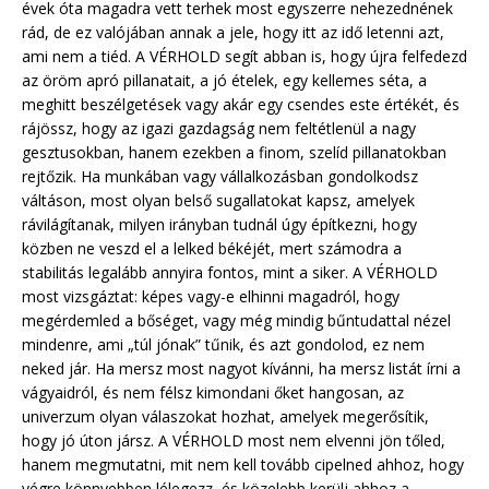
évek óta magadra vett terhek most egyszerre nehezednének
rád, de ez valójában annak a jele, hogy itt az idő letenni azt,
ami nem a tiéd. A VÉRHOLD segít abban is, hogy újra felfedezd
az öröm apró pillanatait, a jó ételek, egy kellemes séta, a
meghitt beszélgetések vagy akár egy csendes este értékét, és
rájössz, hogy az igazi gazdagság nem feltétlenül a nagy
gesztusokban, hanem ezekben a finom, szelíd pillanatokban
rejtőzik. Ha munkában vagy vállalkozásban gondolkodsz
váltáson, most olyan belső sugallatokat kapsz, amelyek
rávilágítanak, milyen irányban tudnál úgy építkezni, hogy
közben ne veszd el a lelked békéjét, mert számodra a
stabilitás legalább annyira fontos, mint a siker. A VÉRHOLD
most vizsgáztat: képes vagy-e elhinni magadról, hogy
megérdemled a bőséget, vagy még mindig bűntudattal nézel
mindenre, ami „túl jónak” tűnik, és azt gondolod, ez nem
neked jár. Ha mersz most nagyot kívánni, ha mersz listát írni a
vágyaidról, és nem félsz kimondani őket hangosan, az
univerzum olyan válaszokat hozhat, amelyek megerősítik,
hogy jó úton jársz. A VÉRHOLD most nem elvenni jön tőled,
hanem megmutatni, mit nem kell tovább cipelned ahhoz, hogy
végre könnyebben lélegezz, és közelebb kerülj ahhoz a