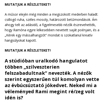
MUTATJUK A RÉSZLETEKET!
A műsor elején még minden a megszokott mederben haladt:
csillogó ruha, széles mosoly, határozott betűmondások. Ám
ahogy telt az adásidő, a figyelmesebb nézők észrevehették,
hogy Ramóna egyre lelkesebben nevetett saját poénjain, és a
„Kérek egy mássalhangzót” mondat is szokatlanul kreatív
hangsúlyokat kapott.
MUTATJUK A RÉSZLETEKET!
A stúdióban uralkodó hangulatot
többen „szilveszterien
felszabadultnak” nevezték. A nézők
szerint egyszerűen túl komolyan vette
az évbúcsúztató jókedvet. Neked mi a
véleményed Rami megint ré/zeg volt
idén is?