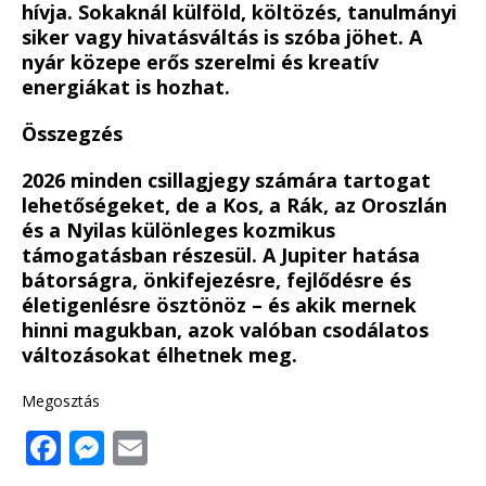
hívja. Sokaknál külföld, költözés, tanulmányi
siker vagy hivatásváltás is szóba jöhet. A
nyár közepe erős szerelmi és kreatív
energiákat is hozhat.
Összegzés
2026 minden csillagjegy számára tartogat
lehetőségeket, de a Kos, a Rák, az Oroszlán
és a Nyilas különleges kozmikus
támogatásban részesül. A Jupiter hatása
bátorságra, önkifejezésre, fejlődésre és
életigenlésre ösztönöz – és akik mernek
hinni magukban, azok valóban csodálatos
változásokat élhetnek meg.
Megosztás
F
M
E
a
e
m