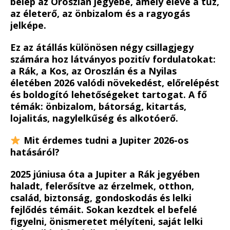
belép az Oroszlán jegyébe, amely eleve a tűz,
az életerő, az önbizalom és a ragyogás
jelképe.
Ez az átállás különösen négy csillagjegy
számára hoz látványos pozitív fordulatokat:
a Rák, a Kos, az Oroszlán és a Nyilas
életében 2026 valódi növekedést, előrelépést
és boldogító lehetőségeket tartogat. A fő
témák: önbizalom, bátorság, kitartás,
lojalitás, nagylelkűség és alkotóerő.
Mit érdemes tudni a Jupiter 2026-os
hatásáról?
2025 júniusa óta a Jupiter a Rák jegyében
haladt, felerősítve az érzelmek, otthon,
család, biztonság, gondoskodás és lelki
fejlődés témáit. Sokan kezdtek el befelé
figyelni, önismeretet mélyíteni, saját lelki