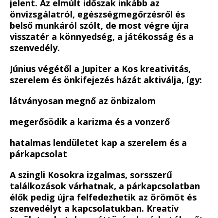
jelent. Az elmúlt időszak inkább az
önvizsgálatról, egészségmegőrzésről és
belső munkáról szólt, de most végre újra
visszatér a könnyedség, a játékosság és a
szenvedély.
Június végétől a Jupiter a Kos kreativitás,
szerelem és önkifejezés házát aktiválja, így:
látványosan megnő az önbizalom
megerősödik a karizma és a vonzerő
hatalmas lendületet kap a szerelem és a
párkapcsolat
A szingli Kosokra izgalmas, sorsszerű
találkozások várhatnak, a párkapcsolatban
élők pedig újra felfedezhetik az örömöt és
szenvedélyt a kapcsolatukban. Kreatív