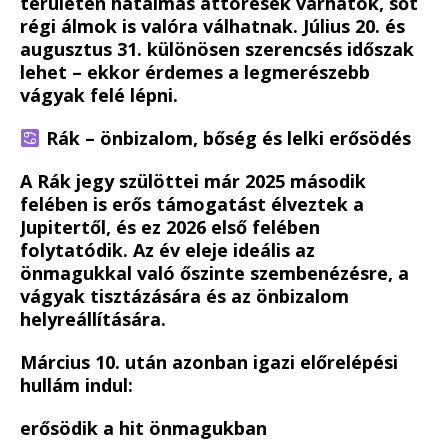
területen hatalmas áttörések várhatók, sőt
régi álmok is valóra válhatnak. Július 20. és
augusztus 31. különösen szerencsés időszak
lehet – ekkor érdemes a legmerészebb
vágyak felé lépni.
Rák – önbizalom, bőség és lelki erősödés
A Rák jegy szülöttei már 2025 második
felében is erős támogatást élveztek a
Jupitertől, és ez 2026 első felében
folytatódik. Az év eleje ideális az
önmagukkal való őszinte szembenézésre, a
vágyak tisztázására és az önbizalom
helyreállítására.
Március 10. után azonban igazi előrelépési
hullám indul:
erősödik a hit önmagukban