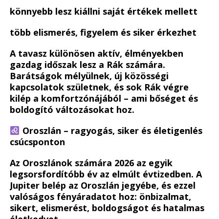
könnyebb lesz kiállni saját értékek mellett
több elismerés, figyelem és siker érkezhet
A tavasz különösen aktív, élményekben
gazdag időszak lesz a Rák számára.
Barátságok mélyülnek, új közösségi
kapcsolatok születnek, és sok Rák végre
kilép a komfortzónájából – ami bőséget és
boldogító változásokat hoz.
Oroszlán – ragyogás, siker és életigenlés
csúcsponton
Az Oroszlánok számára 2026 az egyik
legsorsfordítóbb év az elmúlt évtizedben. A
Jupiter belép az Oroszlán jegyébe, és ezzel
valóságos fényáradatot hoz: önbizalmat,
sikert, elismerést, boldogságot és hatalmas
életkedvet.