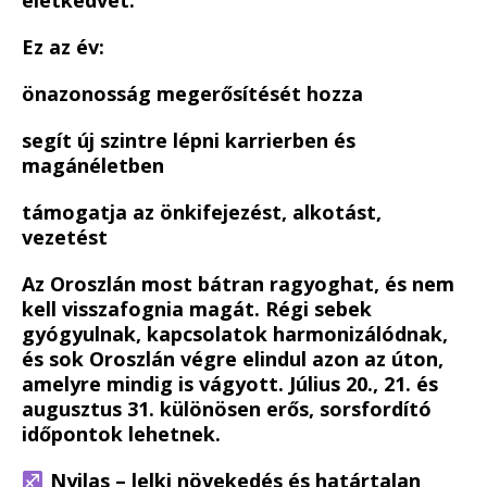
Ez az év:
önazonosság megerősítését hozza
segít új szintre lépni karrierben és
magánéletben
támogatja az önkifejezést, alkotást,
vezetést
Az Oroszlán most bátran ragyoghat, és nem
kell visszafognia magát. Régi sebek
gyógyulnak, kapcsolatok harmonizálódnak,
és sok Oroszlán végre elindul azon az úton,
amelyre mindig is vágyott. Július 20., 21. és
augusztus 31. különösen erős, sorsfordító
időpontok lehetnek.
Nyilas – lelki növekedés és határtalan