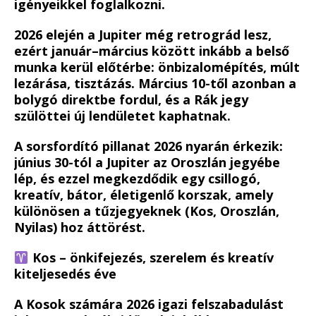
igényeikkel foglalkozni.
2026 elején a Jupiter még retrográd lesz,
ezért január–március között inkább a belső
munka kerül előtérbe: önbizalomépítés, múlt
lezárása, tisztázás. Március 10-től azonban a
bolygó direktbe fordul, és a Rák jegy
szülöttei új lendületet kaphatnak.
A sorsfordító pillanat 2026 nyarán érkezik:
június 30-tól a Jupiter az Oroszlán jegyébe
lép, és ezzel megkezdődik egy csillogó,
kreatív, bátor, életigenlő korszak, amely
különösen a tűzjegyeknek (Kos, Oroszlán,
Nyilas) hoz áttörést.
Kos – önkifejezés, szerelem és kreatív
kiteljesedés éve
A Kosok számára 2026 igazi felszabadulást