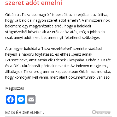
szeret adót emelni
Orbán a „Tisza-csomagról” is beszélt az interjúban, az állítva,
hogy „a baloldal nagyon szeret adót emelni”. A miniszterelnök
belement egy magyarázatba arról, hogy a baloldali
világnézetből következik az erős adóztatás, míg a jobboldal
csak annyi adót szed be, amennyit feltétlenül szükséges.
A „magyar baloldal a Tisza vezetésével” szerinte ráadásul
helyesli a háború folytatását, és ehhez „pénz adnak
Brüsszelnek”, amit aztán elküldenek Ukrajnába. Orbán a Tiszát
és a DK-t ukránbarát pártnak nevezte. Az Indexen megjelent,
állítólagos Tisza-programmal kapcsolatban Orbán azt mondta,
hogy komolyan kell venni, mert aláírt dokumentumról van szó.
Megosztás
F
M
E
a
e
m
c
ss
ai