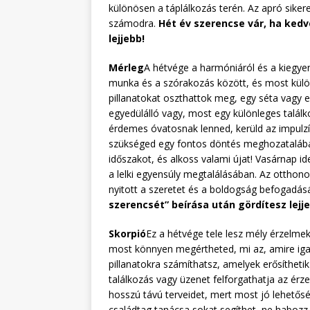
különösen a táplálkozás terén. Az apró sik
számodra.
Hét év szerencse vár, ha kedv
lejjebb!
Mérleg
A hétvége a harmóniáról és a kiegye
munka és a szórakozás között, és most külö
pillanatokat oszthattok meg, egy séta vagy 
egyedülálló vagy, most egy különleges talál
érdemes óvatosnak lenned, kerüld az impulzív
szükséged egy fontos döntés meghozatalában.
időszakot, és alkoss valami újat! Vasárnap i
a lelki egyensúly megtalálásában. Az otthono
nyitott a szeretet és a boldogság befogadás
szerencsét” beírása után gördítesz lejj
Skorpió
Ez a hétvége tele lesz mély érzelmek
most könnyen megértheted, mi az, amire iga
pillanatokra számíthatsz, amelyek erősíthetik
találkozás vagy üzenet felforgathatja az ér
hosszú távú terveidet, mert most jó lehetős
családtag tanácsa sokat segíthet, ne habozz 