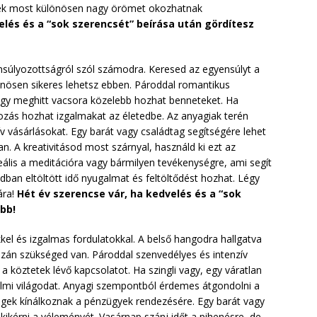
erek most különösen nagy örömet okozhatnak
elés és a “sok szerencsét” beírása után gördítesz
nsúlyozottságról szól számodra. Keresed az egyensúlyt a
nösen sikeres lehetsz ebben. Pároddal romantikus
egy meghitt vacsora közelebb hozhat benneteket. Ha
kozás hozhat izgalmakat az életedbe. Az anyagiak terén
 vásárlásokat. Egy barát vagy családtag segítségére lehet
 A kreativitásod most szárnyal, használd ki ezt az
deális a meditációra vagy bármilyen tevékenységre, ami segít
dban eltöltött idő nyugalmat és feltöltődést hozhat. Légy
ára!
Hét év szerencse vár, ha kedvelés és a “sok
ebb!
kel és izgalmas fordulatokkal. A belső hangodra hallgatva
zán szükséged van. Pároddal szenvedélyes és intenzív
 a köztetek lévő kapcsolatot. Ha szingli vagy, egy váratlan
zelmi világodat. Anyagi szempontból érdemes átgondolni a
égek kínálkoznak a pénzügyek rendezésére. Egy barát vagy
kikérni a véleményét. Vasárnap szánj időt a pihenésre, de