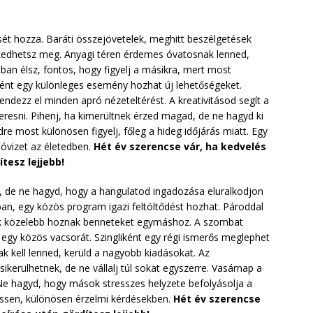
ését hozza. Baráti összejövetelek, meghitt beszélgetések
kedhetsz meg. Anyagi téren érdemes óvatosnak lenned,
tban élsz, fontos, hogy figyelj a másikra, mert most
ként egy különleges esemény hozhat új lehetőségeket.
endezz el minden apró nézeteltérést. A kreativitásod segít a
eresni. Pihenj, ha kimerültnek érzed magad, de ne hagyd ki
 most különösen figyelj, főleg a hideg időjárás miatt. Egy
llóvizet az életedben.
Hét év szerencse vár, ha kedvelés
tesz lejjebb!
ér, de ne hagyd, hogy a hangulatod ingadozása eluralkodjon
ban, egy közös program igazi feltöltődést hozhat. Pároddal
ek közelebb hoznak benneteket egymáshoz. A szombat
 egy közös vacsorát. Szingliként egy régi ismerős meglephet
ak kell lenned, kerüld a nagyobb kiadásokat. Az
kerülhetnek, de ne vállalj túl sokat egyszerre. Vasárnap a
 Ne hagyd, hogy mások stresszes helyzete befolyásolja a
essen, különösen érzelmi kérdésekben.
Hét év szerencse