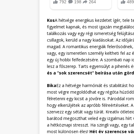
Kos
A hétvége energikus kezdetet ígér, tele t
figyelmet kapnak, és most igazán megtalálod
találkozás vagy egy régi ismeretség felújítá
csillagok, kerüld a nagy kiadásokat. Az időjá
magad. A romantikus energiák felerősödnek, 
vagy, egy ismeretlen személy keltheti fel az 
egy új hobbi felfedezésére. A szombati nap 
lesz a főszerep. Tarts egyensúlyt a pihenés é
és a “sok szerencsét” beírása után gördí
Bika
Ez a hétvége harmóniát és stabilitást ho
most végre megoldódhat egy régóta húzódó v
félretenni egy kicsit a jövőre is. Pároddal ro
hogy elkerüljétek az apróbb félreértéseket. A
szervezz egy sétát vagy túrát. Kreatív ötlete
barátod megoszthat veled egy izgalmas hírt v
a hétköznapi stresszt. Ha szingli vagy, egy t
most különösen éles!
Hét év szerencse vár