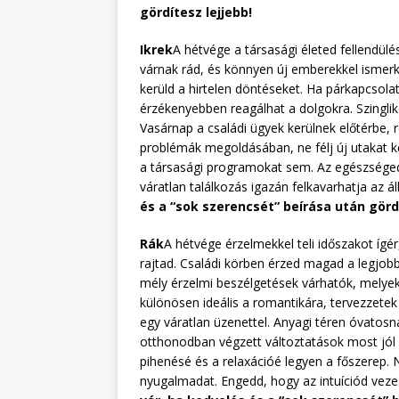
gördítesz lejjebb!
Ikrek
A hétvége a társasági életed fellendül
várnak rád, és könnyen új emberekkel ismer
kerüld a hirtelen döntéseket. Ha párkapcsola
érzékenyebben reagálhat a dolgokra. Szingli
Vasárnap a családi ügyek kerülnek előtérbe, r
problémák megoldásában, ne félj új utakat k
a társasági programokat sem. Az egészségedre
váratlan találkozás igazán felkavarhatja az á
és a “sok szerencsét” beírása után gördí
Rák
A hétvége érzelmekkel teli időszakot íg
rajtad. Családi körben érzed magad a legjob
mély érzelmi beszélgetések várhatók, mely
különösen ideális a romantikára, tervezzetek
egy váratlan üzenettel. Anyagi téren óvatosn
otthonodban végzett változtatások most jól si
pihenésé és a relaxációé legyen a főszerep.
nyugalmadat. Engedd, hogy az intuíciód vez