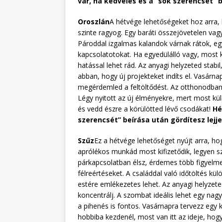
vár, ha kedvelés és a “sok szerencsét” b
Oroszlán
A hétvége lehetőségeket hoz arra,
szinte ragyog. Egy baráti összejövetelen vag
Pároddal izgalmas kalandok várnak rátok, e
kapcsolatotokat. Ha egyedülálló vagy, most 
hatással lehet rád. Az anyagi helyzeted stabil,
abban, hogy új projekteket indíts el. Vasárn
megérdemled a feltöltődést. Az otthonodban 
Légy nyitott az új élményekre, mert most k
és vedd észre a körülötted lévő csodákat!
Hé
szerencsét” beírása után gördítesz lejj
Szűz
Ez a hétvége lehetőséget nyújt arra, ho
aprólékos munkád most kifizetődik, legyen sz
párkapcsolatban élsz, érdemes több figyelme
félreértéseket. A családdal való időtöltés k
estére emlékezetes lehet. Az anyagi helyzet
koncentrálj. A szombat ideális lehet egy nag
a pihenés is fontos. Vasárnapra tervezz egy ki
hobbiba kezdenél, most van itt az ideje, hogy 