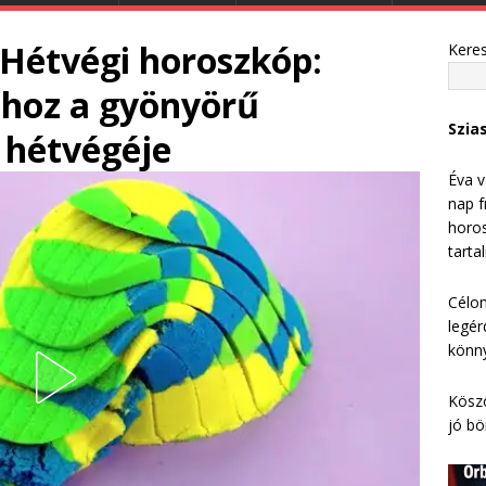
 Hétvégi horoszkóp:
Kere
hoz a gyönyörű
Szia
 hétvégéje
Éva v
nap f
horos
tarta
Célom
legér
könny
Köszö
jó bö