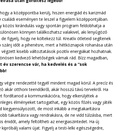
eírása után gördítesz lejjebb!
 hogy a középpontba kerülj, hiszen energiád és karizmád
y családi eseményen te leszel a figyelem középpontjában.
gy közös kirándulás vagy spontán program feldobhatja a
különösen könnyen találkozhatsz valakivel, aki lenyűgöző
 de figyelj, hogy ne költekezz túl. Kreatív ötleteid segítenek
ap szánj időt a pihenésre, mert a hétköznapok rohanása után
végzett kisebb változtatások pozitív energiákat hozhatnak.
ülönösen kedvező lehetőségek várnak rád. Bízz magadban,
t év szerencse vár, ha kedvelés és a “sok
ebb!
gy végre rendezetté tegyél mindent magad körül. A precíz és
ó akár otthoni teendőkről, akár hosszú távú tervekről. Ha
t fordítanod a kommunikációra, hogy elkerüljétek a
ülönleges élményeket tartogathat, egy közös főzés vagy játék
ed kiegyensúlyozott, de most inkább a megtakarításra
yobb takarításra vagy rendrakásra, de ne vidd túlzásba, mert
s énidőt, amely feltöltheti az energiaszintedet. Ha új
kipróbálj valami újat. Figyelj a testi-lelki egészségedre,