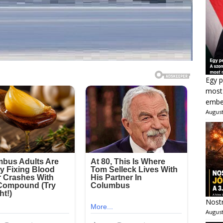
Egy p
most 
ember
August
Nostr
August