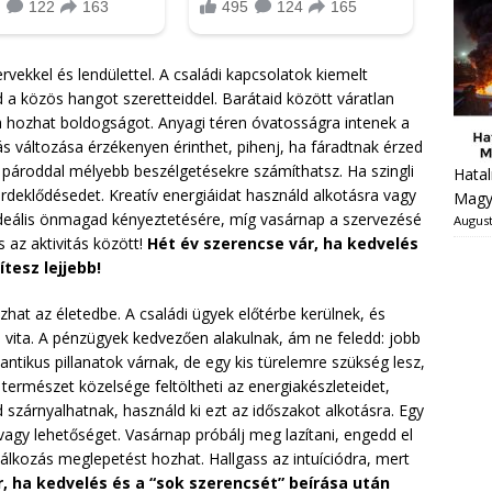
ervekkel és lendülettel. A családi kapcsolatok kiemelt
 a közös hangot szeretteiddel. Barátaid között váratlan
sa hozhat boldogságot. Anyagi téren óvatosságra intenek a
rás változása érzékenyen érinthet, pihenj, ha fáradtnak érzed
pároddal mélyebb beszélgetésekre számíthatsz. Ha szingli
Hatal
érdeklődésedet. Kreatív energiáidat használd alkotásra vagy
Magy
ideális önmagad kényeztetésére, míg vasárnap a szervezésé
August
s az aktivitás között!
Hét év szerencse vár, ha kedvelés
tesz lejjebb!
zhat az életedbe. A családi ügyek előtérbe kerülnek, és
ita. A pénzügyek kedvezően alakulnak, ám ne feledd: jobb
mantikus pillanatok várnak, de egy kis türelemre szükség lesz,
 természet közelsége feltöltheti az energiakészleteidet,
id szárnyalhatnak, használd ki ezt az időszakot alkotásra. Egy
agy lehetőséget. Vasárnap próbálj meg lazítani, engedd el
alálkozás meglepetést hozhat. Hallgass az intuíciódra, mert
, ha kedvelés és a “sok szerencsét” beírása után