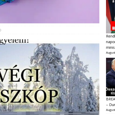
0
Rendk
napon
minis
August
BREAK
– Dur
August