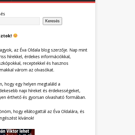
sés
Keresés
sztok!
agyok, az Éva Oldala blog szerzője. Nap mint
riss hírekkel, érdekes információkkal,
zkópokkal, receptekkel és hasznos
lmakkal várom az olvasókat.
, hogy egy helyen megtaláld a
dekesebb napi híreket és érdekességeket,
en érthető és gyorsan olvasható formában.
nöm, hogy ellátogattál az Éva Oldalára, és
ngészést kívánok!