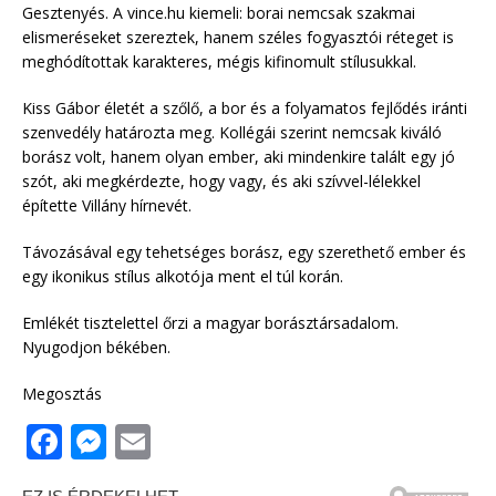
Gesztenyés. A vince.hu kiemeli: borai nemcsak szakmai
elismeréseket szereztek, hanem széles fogyasztói réteget is
meghódítottak karakteres, mégis kifinomult stílusukkal.
Kiss Gábor életét a szőlő, a bor és a folyamatos fejlődés iránti
szenvedély határozta meg. Kollégái szerint nemcsak kiváló
borász volt, hanem olyan ember, aki mindenkire talált egy jó
szót, aki megkérdezte, hogy vagy, és aki szívvel-lélekkel
építette Villány hírnevét.
Távozásával egy tehetséges borász, egy szerethető ember és
egy ikonikus stílus alkotója ment el túl korán.
Emlékét tisztelettel őrzi a magyar borásztársadalom.
Nyugodjon békében.
Megosztás
F
M
E
a
e
m