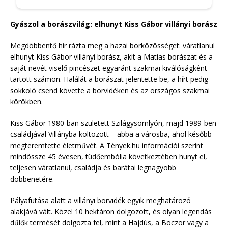
Gyászol a borászvilág: elhunyt Kiss Gábor villányi borász
Megdöbbentő hír rázta meg a hazai borközösséget: váratlanul
elhunyt Kiss Gábor villányi borász, akit a Matias borászat és a
saját nevét viselő pincészet egyaránt szakmai kiválóságként
tartott számon. Halálát a borászat jelentette be, a hírt pedig
sokkoló csend követte a borvidéken és az országos szakmai
körökben.
Kiss Gábor 1980-ban született Szilágysomlyón, majd 1989-ben
családjával Villányba költözött – abba a városba, ahol később
megteremtette életművét. A Tények.hu információi szerint
mindössze 45 évesen, tüdőembólia következtében hunyt el,
teljesen váratlanul, családja és barátai legnagyobb
döbbenetére.
Pályafutása alatt a villányi borvidék egyik meghatározó
alakjává vált. Közel 10 hektáron dolgozott, és olyan legendás
dűlők termését dolgozta fel, mint a Hajdús, a Boczor vagy a