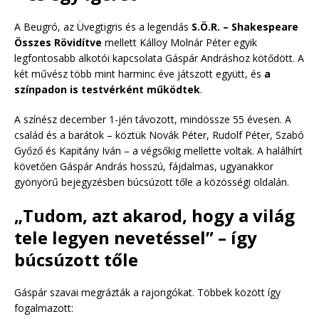
A Beugró, az Üvegtigris és a legendás
S.Ö.R. – Shakespeare
Összes Rövidítve
mellett Kálloy Molnár Péter egyik
legfontosabb alkotói kapcsolata Gáspár Andráshoz kötődött. A
két művész több mint harminc éve játszott együtt, és
a
színpadon is testvérként működtek
.
A színész december 1-jén távozott, mindössze 55 évesen. A
család és a barátok – köztük Novák Péter, Rudolf Péter, Szabó
Győző és Kapitány Iván – a végsőkig mellette voltak. A halálhírt
követően Gáspár András hosszú, fájdalmas, ugyanakkor
gyönyörű bejegyzésben búcsúzott tőle a közösségi oldalán.
„Tudom, azt akarod, hogy a világ
tele legyen nevetéssel” – így
búcsúzott tőle
Gáspár szavai megrázták a rajongókat. Többek között így
fogalmazott: