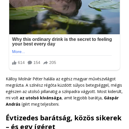
Kálloy Molnár Péter halála az egész magyar művészvilágot
megrázta. A színész régóta küzdött súlyos betegséggel, mégis
egészen az utolsó pillanatig a színpadra vágyott. Most kiderült,
mi volt
az utolsó kívánsága
, amit legjobb barátja,
Gáspár
András
ígért meg teljesíteni.
Évtizedes barátság, közös sikerek
– és egy ígéret