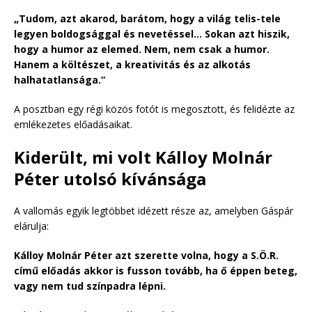
„Tudom, azt akarod, barátom, hogy a világ telis-tele
legyen boldogsággal és nevetéssel… Sokan azt hiszik,
hogy a humor az elemed. Nem, nem csak a humor.
Hanem a költészet, a kreativitás és az alkotás
halhatatlansága.”
A posztban egy régi közös fotót is megosztott, és felidézte az
emlékezetes előadásaikat.
Kiderült, mi volt Kálloy Molnár
Péter utolsó kívánsága
A vallomás egyik legtöbbet idézett része az, amelyben Gáspár
elárulja:
Kálloy Molnár Péter azt szerette volna, hogy a S.Ö.R.
című előadás akkor is fusson tovább, ha ő éppen beteg,
vagy nem tud színpadra lépni.