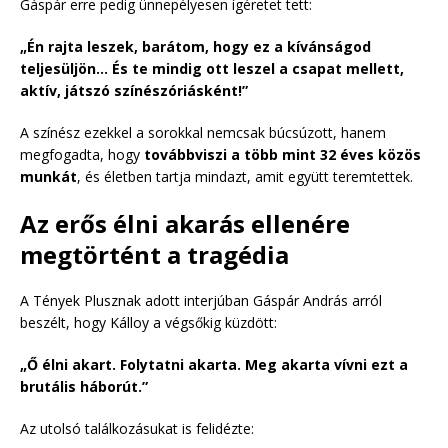
Gáspár erre pedig ünnepélyesen ígéretet tett:
„Én rajta leszek, barátom, hogy ez a kívánságod
teljesüljön… És te mindig ott leszel a csapat mellett,
aktív, játszó színészóriásként!”
A színész ezekkel a sorokkal nemcsak búcsúzott, hanem
megfogadta, hogy
továbbviszi a több mint 32 éves közös
munkát
, és életben tartja mindazt, amit együtt teremtettek.
Az erős élni akarás ellenére
megtörtént a tragédia
A Tények Plusznak adott interjúban Gáspár András arról
beszélt, hogy Kálloy a végsőkig küzdött:
„Ő élni akart. Folytatni akarta. Meg akarta vívni ezt a
brutális háborút.”
Az utolsó találkozásukat is felidézte: