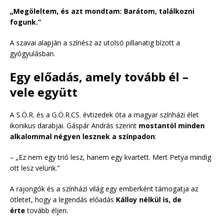
„Megöleltem, és azt mondtam: Barátom, találkozni
fogunk.”
A szavai alapján a színész az utolsó pillanatig bízott a
gyógyulásban.
Egy előadás, amely tovább él –
vele együtt
A S.Ö.R. és a G.Ö.R.CS. évtizedek óta a magyar színházi élet
ikonikus darabjai. Gáspár András szerint
mostantól minden
alkalommal négyen lesznek a színpadon
:
– „Ez nem egy trió lesz, hanem egy kvartett. Mert Petya mindig
ott lesz velünk.”
A rajongók és a színházi világ egy emberként támogatja az
ötletet, hogy a legendás előadás
Kálloy nélkül is, de
érte
tovább éljen.