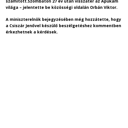
számított.Szombaton 27 év után visszatér az Apukám
világa – jelentette be közösségi oldalán Orbán Viktor.
A miniszterelnök bejegyzésében még hozzátette, hogy
a Csiszár Jenővel készülő beszélgetéshez kommentben
érkezhetnek a kérdések.