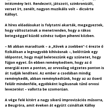
intézmény lett. Rendezett, játszott, szinkronizált,
verset írt, zenélt, nagyon muzikális volt – dicsérte
Kálloyt.
A híres előadásukat is folytatni akarták, megegyeztek,
hogy változtatnak a menetrenden, hogy a rákos
betegséggel küzdő színész tudjon pihenni közben.
– Mi abban maradtunk – a „Kövek a zsebben”-t érezte ő
fizikálisan a legnagyobb kihívásnak –, belőttünk egy
időpontot, hogy majd beleteszünk egy szünetet, hogy
fújjon egyet. Én ebben reménykedtem, hogy az ő
energiái ezen a ponton, az orvosilag végzetes ponton is
át tudják lendíteni. Az ember a csodában mindig
reménykedik, abban reménykedtünk, hogy az az őserő
felülír mindenféle, egyébként logikusnak tűnő orvosi
levezetést – vallotta be szomorúan.
A vége felé kitért a nagy sikerű improvizációs műsorra,
a Beugróra, amit éveken át együtt csináltak Kálloy