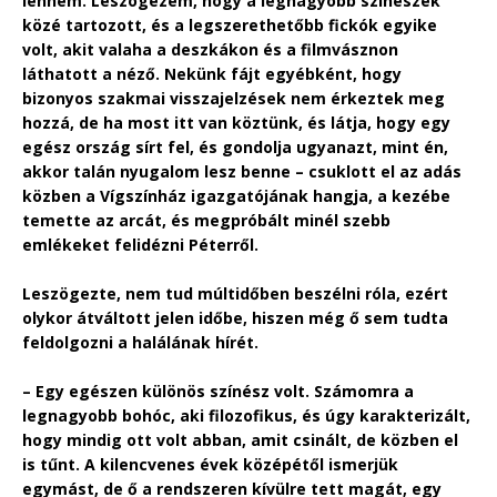
lennem. Leszögezem, hogy a legnagyobb színészek
közé tartozott, és a legszerethetőbb fickók egyike
volt, akit valaha a deszkákon és a filmvásznon
láthatott a néző. Nekünk fájt egyébként, hogy
bizonyos szakmai visszajelzések nem érkeztek meg
hozzá, de ha most itt van köztünk, és látja, hogy egy
egész ország sírt fel, és gondolja ugyanazt, mint én,
akkor talán nyugalom lesz benne – csuklott el az adás
közben a Vígszínház igazgatójának hangja, a kezébe
temette az arcát, és megpróbált minél szebb
emlékeket felidézni Péterről.
Leszögezte, nem tud múltidőben beszélni róla, ezért
olykor átváltott jelen időbe, hiszen még ő sem tudta
feldolgozni a halálának hírét.
– Egy egészen különös színész volt. Számomra a
legnagyobb bohóc, aki filozofikus, és úgy karakterizált,
hogy mindig ott volt abban, amit csinált, de közben el
is tűnt. A kilencvenes évek középétől ismerjük
egymást, de ő a rendszeren kívülre tett magát, egy