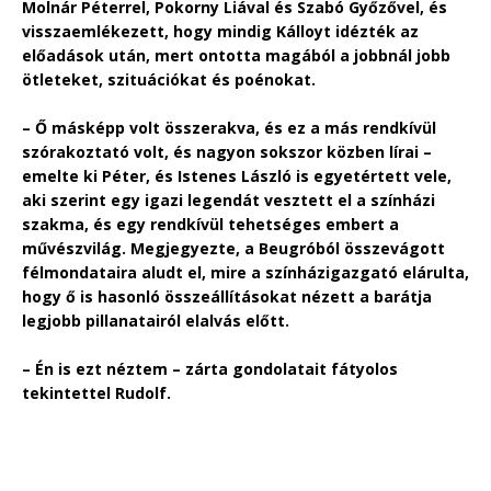
Molnár Péterrel, Pokorny Liával és Szabó Győzővel, és
visszaemlékezett, hogy mindig Kálloyt idézték az
előadások után, mert ontotta magából a jobbnál jobb
ötleteket, szituációkat és poénokat.
– Ő másképp volt összerakva, és ez a más rendkívül
szórakoztató volt, és nagyon sokszor közben lírai –
emelte ki Péter, és Istenes László is egyetértett vele,
aki szerint egy igazi legendát vesztett el a színházi
szakma, és egy rendkívül tehetséges embert a
művészvilág. Megjegyezte, a Beugróból összevágott
félmondataira aludt el, mire a színházigazgató elárulta,
hogy ő is hasonló összeállításokat nézett a barátja
legjobb pillanatairól elalvás előtt.
– Én is ezt néztem – zárta gondolatait fátyolos
tekintettel Rudolf.