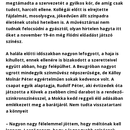
megtámadta a szervezetét a gyilkos kór, de amíg csak
tudott, harcolt ellene. Kollégái előtt is elrejtette
fájdalmát, mosolyogva, jókedvűen állt színpadra
életének utolsó heteiben is. A művésztársai nem
tudnak felocsúdni a gyásztól, olyan hirtelen hagyta itt
őket a november 19-én még Flódni előadást játszó
színész.
A halála előtti időszakban nagyon lefogyott, a haja is
kihullott, ennek ellenére is bizakodott a szeretteivel
együtt abban, hogy felépülhet. A Beugróban nagyot
ugrott mindegyik színművész népszerűsége, de Kálloy
Molnár Péter egyértelműen sokak kedvence volt. A
csapat egyik alaptagja, Rudolf Péter, aki évtizedek óta
játszotta a Kövek a zsebben című darabot is a rendező-
szinkronszínésszel, a Mokka kedd reggeli élő adásában
emlékezett meg a barátjáról. Nem tudta visszatartani
a könnyeit
– Nagyon nagy félelemmel jöttem, hogy méltónak kell