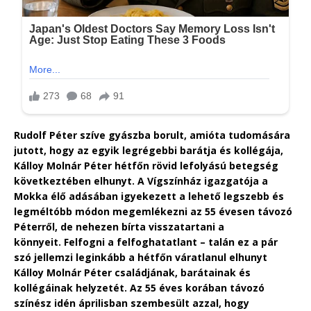
Rudolf Péter szíve gyászba borult, amióta tudomására
jutott, hogy az egyik legrégebbi barátja és kollégája,
Kálloy Molnár Péter hétfőn rövid lefolyású betegség
következtében elhunyt. A Vígszínház igazgatója a
Mokka élő adásában igyekezett a lehető legszebb és
legméltóbb módon megemlékezni az 55 évesen távozó
Péterről, de nehezen bírta visszatartani a
könnyeit. Felfogni a felfoghatatlant – talán ez a pár
szó jellemzi leginkább a hétfőn váratlanul elhunyt
Kálloy Molnár Péter családjának, barátainak és
kollégáinak helyzetét. Az 55 éves korában távozó
színész idén áprilisban szembesült azzal, hogy