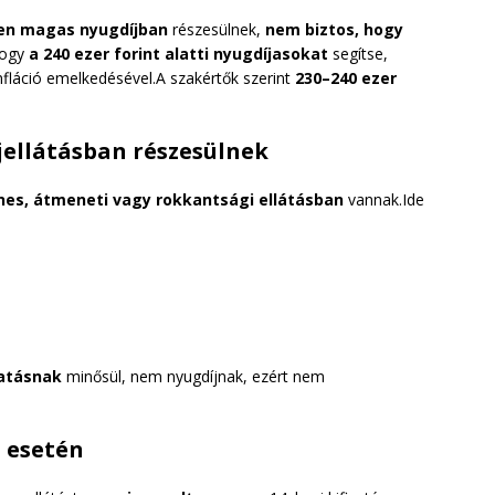
ően magas nyugdíjban
részesülnek,
nem biztos, hogy
hogy
a 240 ezer forint alatti nyugdíjasokat
segítse,
nfláció emelkedésével.A szakértők szerint
230–240 ezer
ellátásban részesülnek
enes, átmeneti vagy rokkantsági ellátásban
vannak.Ide
gatásnak
minősül, nem nyugdíjnak, ezért nem
j esetén