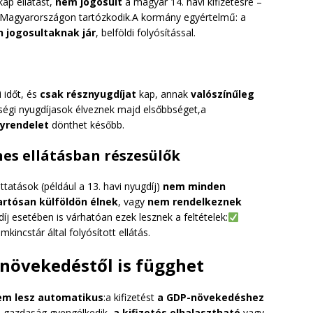
ap ellátást,
nem jogosult
a magyar 14. havi kifizetésre –
 Magyarországon tartózkodik.A kormány egyértelmű: a
 jogosultaknak jár
, belföldi folyósítással.
 időt, és
csak résznyugdíjat
kap, annak
valószínűleg
gségi nyugdíjasok élveznek majd elsőbbséget,a
yrendelet
dönthet később.
nes ellátásban részesülők
ttatások (például a 13. havi nyugdíj)
nem minden
artósan külföldön élnek
, vagy
nem rendelkeznek
díj esetében is várhatóan ezek lesznek a feltételek:
kincstár által folyósított ellátás.
 növekedéstől is függhet
em lesz automatikus
:a kifizetést
a GDP-növekedéshez
a gazdaság gyengélkedik,
a kifizetés elhalasztható
vagy