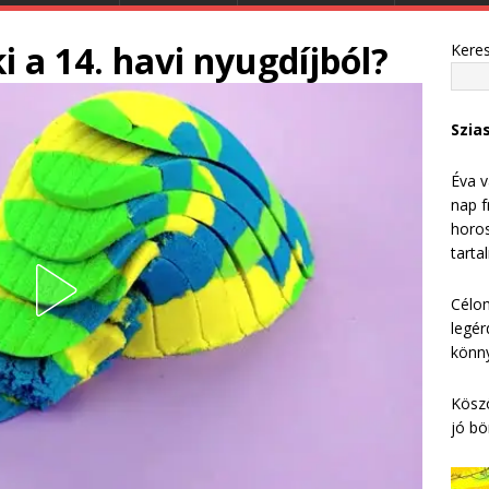
 a 14. havi nyugdíjból?
Kere
Szia
Éva v
nap f
horos
tarta
Célom
legér
könny
Köszö
jó bö