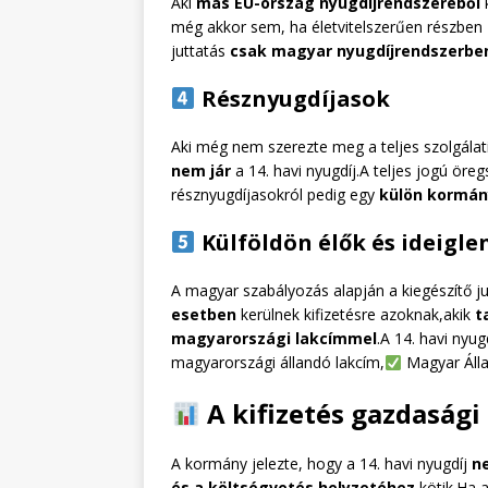
Aki
más EU-ország nyugdíjrendszeréből
k
még akkor sem, ha életvitelszerűen részben
juttatás
csak magyar nyugdíjrendszerben
Résznyugdíjasok
Aki még nem szerezte meg a teljes szolgálati
nem jár
a 14. havi nyugdíj.A teljes jogú öre
résznyugdíjasokról pedig egy
külön kormán
Külföldön élők és ideigle
A magyar szabályozás alapján a kiegészítő ju
esetben
kerülnek kifizetésre azoknak,akik
t
magyarországi lakcímmel
.A 14. havi nyug
magyarországi állandó lakcím,
Magyar Állam
A kifizetés gazdasági
A kormány jelezte, hogy a 14. havi nyugdíj
n
és a költségvetés helyzetéhez
kötik.Ha 