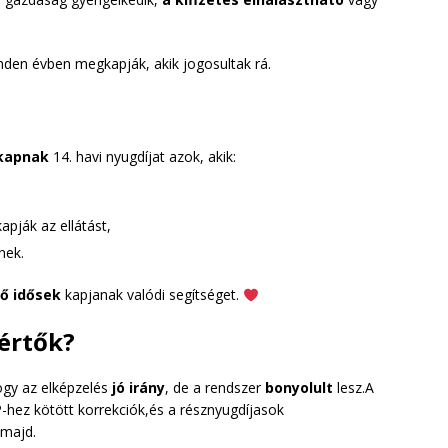
den évben megkapják, akik jogosultak rá.
 kapnak
14. havi nyugdíjat azok, akik:
apják az ellátást,
nek.
ő idősek
kapjanak valódi segítséget.
értők?
ogy az elképzelés
jó irány
, de a rendszer
bonyolult
lesz.A
P-hez kötött korrekciók,és a résznyugdíjasok
majd.