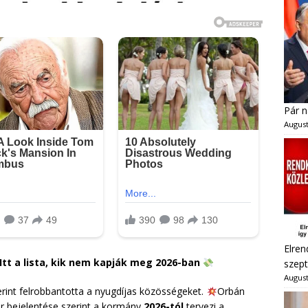
Pár n
August
Elren
 Itt a lista, kik nem kapják meg 2026-ban
szept
August
erint felrobbantotta a nyugdíjas közösségeket.
Orbán
er bejelentése szerint a kormány
2026-tól
tervezi a