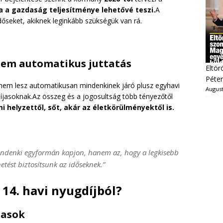
a a gazdaság teljesítménye lehetővé teszi.
A
őseket, akiknek leginkább szükségük van rá.
nem automatikus juttatás
Eltör
Péter
em lesz automatikusan mindenkinek járó plusz egyhavi
August
íjasoknak.Az összeg és a jogosultság több tényezőtől
i helyzettől, sőt, akár az életkörülményektől is.
mindenki egyformán kapjon, hanem az, hogy a legkisebb
etést biztosítsunk az időseknek.”
14. havi nyugdíjból?
jasok