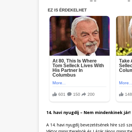
14. havi nyugdíj – Nem mindenkinek jár!
A 14. havi nyugdíj bevezetésének híre szó sz
Viktor miniszterelnök és Lázár János miniszt