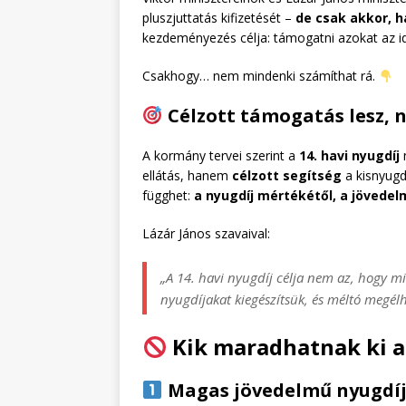
pluszjuttatás kifizetését –
de csak akkor, h
kezdeményezés célja: támogatni azokat az id
Csakhogy… nem mindenki számíthat rá.
Célzott támogatás lesz, 
A kormány tervei szerint a
14. havi nyugdíj
n
ellátás, hanem
célzott segítség
a kisnyugd
függhet:
a nyugdíj mértékétől, a jövedelm
Lázár János szavaival:
„A 14. havi nyugdíj célja nem az, hogy 
nyugdíjakat kiegészítsük, és méltó megélh
Kik maradhatnak ki a 
Magas jövedelmű nyugdí