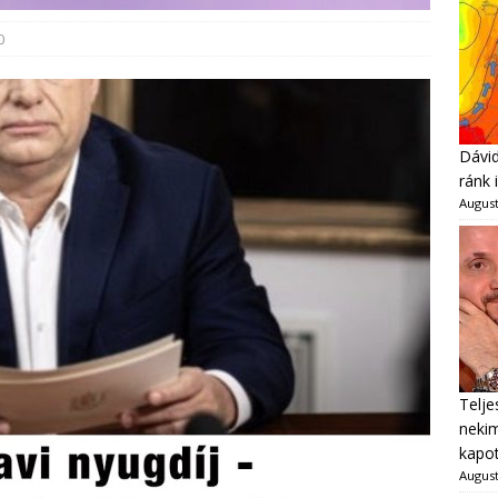
0
Dávid
ránk 
August
Telje
neki
kapot
August