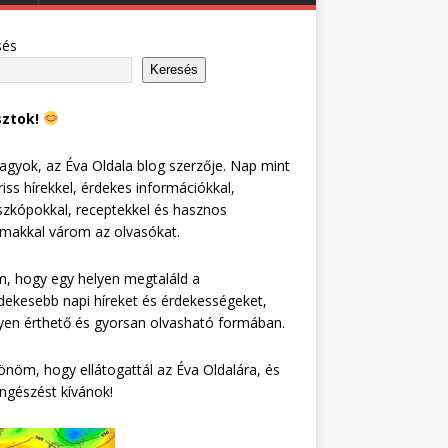
sés
Keresés
sztok!
agyok, az Éva Oldala blog szerzője. Nap mint
riss hírekkel, érdekes információkkal,
zkópokkal, receptekkel és hasznos
lmakkal várom az olvasókat.
, hogy egy helyen megtaláld a
dekesebb napi híreket és érdekességeket,
en érthető és gyorsan olvasható formában.
nöm, hogy ellátogattál az Éva Oldalára, és
ngészést kívánok!