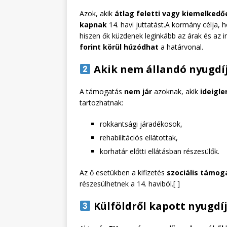
Azok, akik
átlag feletti vagy kiemelked
kapnak
14. havi juttatást.A kormány célja, 
hiszen ők küzdenek leginkább az árak és az i
forint körül húzódhat
a határvonal.
Akik nem állandó nyugdíj
A támogatás
nem jár
azoknak, akik
ideigl
tartozhatnak:
rokkantsági járadékosok,
rehabilitációs ellátottak,
korhatár előtti ellátásban részesülők.
Az ő esetükben a kifizetés
szociális támo
részesülhetnek a 14. haviból.[ ]
Külföldről kapott nyugdí