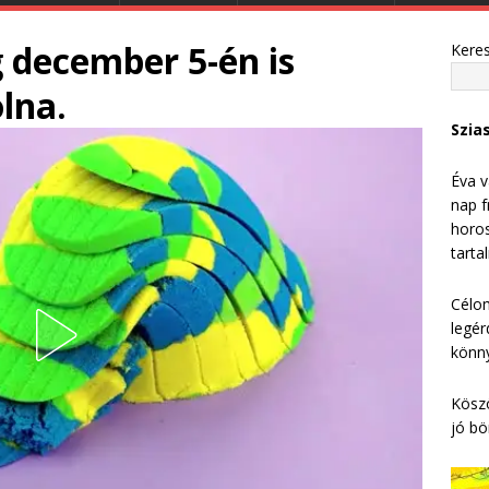
 december 5-én is
Kere
lna.
Szia
Éva v
nap f
horos
tarta
Célom
legér
könny
Köszö
jó bö