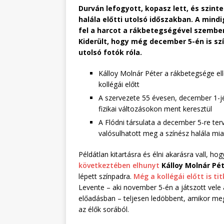
Durván lefogyott, kopasz lett, és szinte
halála előtti utolsó időszakban. A min
fel a harcot a rákbetegségével szemben
Kiderült, hogy még december 5-én is szín
utolsó fotók róla.
Kálloy Molnár Péter a rákbetegsége ell
kollégái előtt
A szervezete 55 évesen, december 1-jén
fizikai változásokon ment keresztül
A Flódni társulata a december 5-re te
valósulhatott meg a színész halála mia
Példátlan kitartásra és élni akarásra vall, h
következtében elhunyt
Kálloy Molnár Pé
lépett színpadra.
Még a kollégái előtt is t
Levente – aki november 5-én a játszott vele a
előadásban – teljesen ledöbbent, amikor meg
az élők sorából.