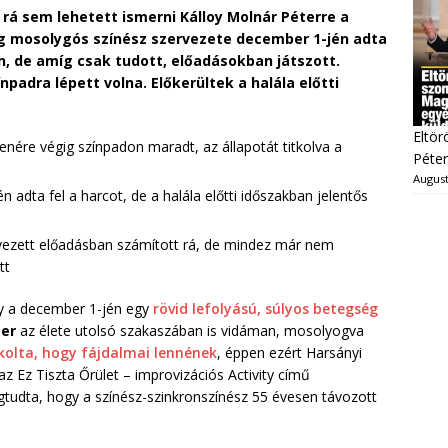
 rá sem lehetett ismerni Kálloy Molnár Péterre a
dig mosolygós színész szervezete december 1-jén adta
, de amíg csak tudott, előadásokban játszott.
padra lépett volna. Előkerültek a halála előtti
Eltör
enére végig színpadon maradt, az állapotát titkolva a
Péter
August
 adta fel a harcot, de a halála előtti időszakban jelentős
rvezett előadásban számított rá, de mindez már nem
tt
ogy a december 1-jén egy
rövid lefolyású, súlyos betegség
ter
az élete utolsó szakaszában is vidáman, mosolyogva
itkolta, hogy fájdalmai lennének
, éppen ezért Harsányi
z Ez Tiszta Őrület – improvizációs Activity című
tudta, hogy a színész-szinkronszínész 55 évesen távozott