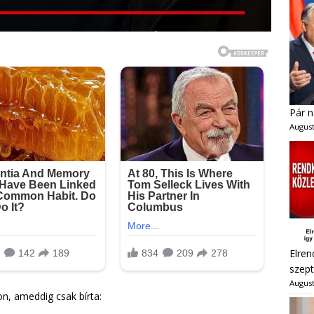
Pár n
August
Elren
szept
August
on, ameddig csak bírta: