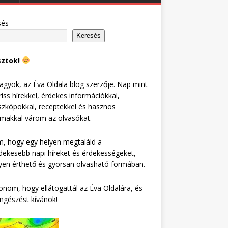
sés
Keresés
sztok!
agyok, az Éva Oldala blog szerzője. Nap mint
riss hírekkel, érdekes információkkal,
zkópokkal, receptekkel és hasznos
lmakkal várom az olvasókat.
, hogy egy helyen megtaláld a
dekesebb napi híreket és érdekességeket,
en érthető és gyorsan olvasható formában.
nöm, hogy ellátogattál az Éva Oldalára, és
ngészést kívánok!