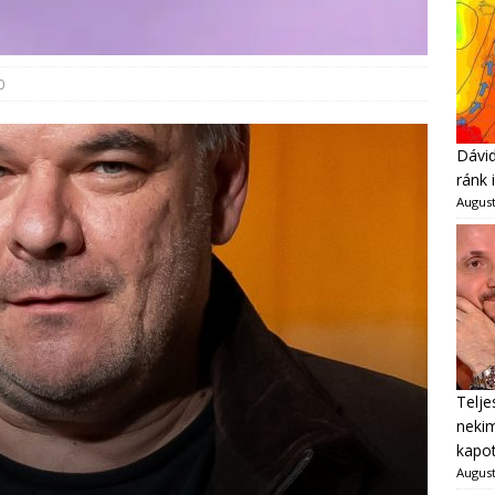
0
Dávid
ránk 
August
Telje
neki
kapot
August