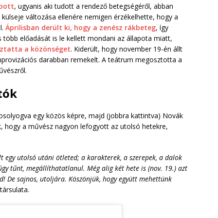
pott
, ugyanis aki tudott a rendező betegségéről, abban
 külseje változása ellenére nemigen érzékelhette, hogy a
l.
Áprilisban derült ki, hogy a zenész rákbeteg
, így
 több előadását is le kellett mondani az állapota miatt,
oztatta a közönséget
. Kiderült, hogy november 19-én állt
 improvizációs darabban remekelt. A teátrum megosztotta a
űvészről.
otók
 mosolyogva egy közös képre, majd (jobbra kattintva) Novák
ik, hogy a művész nagyon lefogyott az utolsó hetekre,
 egy utolsó utáni ötleted; a karakterek, a szerepek, a dalok
gy tűnt, megállíthatatlanul. Még alig két hete is (nov. 19.) azt
ad! De sajnos, utoljára. Köszönjük, hogy együtt mehettünk
társulata.