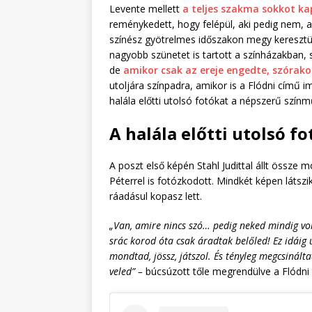
Levente mellett
a teljes szakma sokkot ka
reménykedett, hogy felépül, aki pedig nem, a
színész gyötrelmes időszakon megy keresztü
nagyobb szünetet is tartott a színházakban, s
de
amikor csak az ereje engedte, szórak
utoljára színpadra, amikor is a Flódni című
halála előtti utolsó fotókat a népszerű színm
A halála előtti utolsó f
A poszt első képén Stahl Judittal állt össze
Péterrel is fotózkodott. Mindkét képen látsz
ráadásul kopasz lett.
„Van, amire nincs szó… pedig neked mindig volt
srác korod óta csak áradtak belőled! Ez idáig ú
mondtad, jössz, játszol. És tényleg megcsinált
veled” –
búcsúzott tőle megrendülve a Flódni 