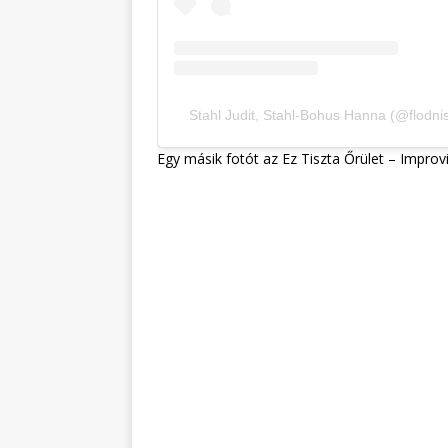
Stahl Judit, Stahl-Bohus Hanna (@flodnis
Egy másik fotót az Ez Tiszta Őrület – Improv