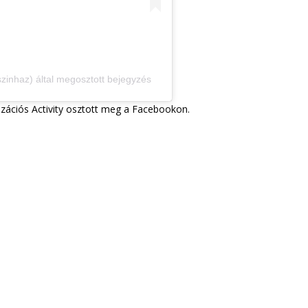
zinhaz) által megosztott bejegyzés
izációs Activity osztott meg a Facebookon.