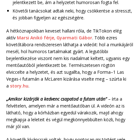
jelentkezett be, ám a helyzetet humorosan fogta fel.
Követői tanácsokat adtak neki, hogy csökkentse a stresszt,
és jobban figyeljen az egészségére.
A hétköznapokban keveset hallani róla, de TikTokon elég
aktív
Marsi Anikó férje, Gyarmati Gábor
. Több ezres
követőtábora rendszeresen láthatja a videóit: hol a munkájáról
mesél, hol humoros tartalmakat gyárt. A legutóbbi
bejelentkezése viszont nem kis riadalmat keltett, ugyanis egy
mentőautóból jelentkezett be. Természetesen rögtön
elviccelte a helyzetet, és azt sugallta, hogy a Forma–1 Las
Vegas-i futamán a McLaren kizárása viselte meg – szúrta ki
a
story.hu
.
„Amikor kizárják a kedvenc csapatod a futam után”
– írta a
felvételen, amelyen már a mentőautóban ül. A videón az is
látható, hogy a kórházban egyedül várakozik, majd ahogy
megkapja a leleteit és végül megkönnyebbülten közli, hogy
már jól van.
A követők kíváncsiak voltak, hogy pontosan mi történt vele.