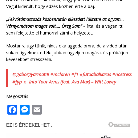
Végül kiderült, hogy edzés közben érte a baj.
„Fekvőtámaszozás közben/után elkezdett lüktetni az agyam…
Vérnyomásom magas volt…. Öreg Sam”
– írta, és a végén itt
sem felejtette el humorral zárni a helyzetet.
Mostanra úgy tűnik, nincs oka aggodalomra, de a videó után
sokan figyelmeztették: jobban ügyeljen magára, és próbáljon
kevesebbet stresszelni.
@gaborgyarmati9
#mclaren
#f1
#futoabalkarus
#nostress
#fyp
♬ Into Your Arms (feat. Ava Max) – Witt Lowry
Megosztás
F
M
E
a
e
m
c
ss
ai