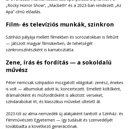
„Rocky Horror Show”, „Macbeth” és a 2023-ban rendezett „Az
Apa” című előadás.
Film- és televíziós munkák, szinkron
Színházi pályája mellett filmekben és sorozatokban is feltűnt
— játszott magyar filmsikerben, de tehetségét
szinkronszínészként is kamatoztatta.
Zene, írás és fordítás — a sokoldalú
művész
Péter nemcsak színpadon mozgatott világokat: zenész, énekes
is volt — albumokat adott ki, koncertezett. Emellett költőként,
drámaíróként és műfordítóként is alkotott: verseket,
színdarabokat írt, és klasszikus műveket ültetett át.
2023-tól az alma-nemzedék új alakjaként tanított a Színház- és
Filmművészeti Egyetemen — így tudását és szenvedélyét
továbbadta a következő generációnak.