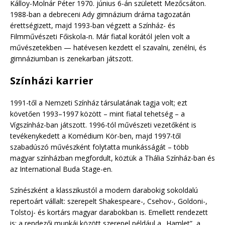
Kálloy-Molnár Péter 1970. június 6-án született Mezőcsáton.
1988-ban a debreceni Ady gimnázium dráma tagozatán
érettségizett, majd 1993-ban végzett a Színház- és
Filmművészeti Főiskola-n. Már fiatal korától jelen volt a
művészetekben — hatévesen kezdett el szavalni, zenélni, és
gimnáziumban is zenekarban játszott.
Színházi karrier
1991-től a Nemzeti Színház társulatának tagja volt; ezt
követően 1993–1997 között – mint fiatal tehetség – a
Vígszínház-ban játszott. 1996-tól művészeti vezetőként is
tevékenykedett a Komédium Kör-ben, majd 1997-től
szabadúszó művészként folytatta munkásságát – több
magyar színházban megfordult, köztük a Thália Színház-ban és
az International Buda Stage-en.
Színészként a klasszikustól a modern darabokig sokoldalú
repertoárt vállalt: szerepelt Shakespeare-, Csehov-, Goldoni-,
Tolstoj- és kortárs magyar darabokban is. Emellett rendezett
is: a rendezői munkái között szerepel például a „Hamlet”, a