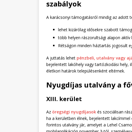
szabályok
A karácsonyi támogatásról mindig az adott t
lehet kizárólag idősekre szabott támog
több helyen rászorultsági alapon aktív 
Rétságon minden háztartás jogosult e
A juttatás lehet
pénzbeli, utalvány vagy 
bejelentett lakóhely vagy tartózkodási hely, 
életkori határok településenként eltérnek.
Nyugdíjas utalvány a f
XIII. kerület
Az
öregségi nyugdíjasok
és szociálisan rás
ha a kerületben élnek, bejelentett lakcímmel
forintos utalvány jár, amelyet a Lehel Csarnok 
mobilapplikáción november 3-tól, személyes