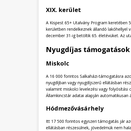
XIX. kerület
A Kispest 65+ Utalvány Program keretében 5 0
kerületben rendelkeznek állandó lakóhellyel va
december 31-ig betöltik 65. életévüket. Az ut
Nyugdíjas támogatások 
Miskolc
A 16 000 forintos Salkaházi-támogatásra azok
nyugdíjban vagy nyugdíjszerű ellátásban része
valamint miskolci levelezési vagy folyósítás
Államkincstár adatai alapján automatikusan á
Hódmezővásárhely
Itt 17 500 forintos egyszeri támogatás jár az
ellátásban részesülnek, jövedelmük nem hala