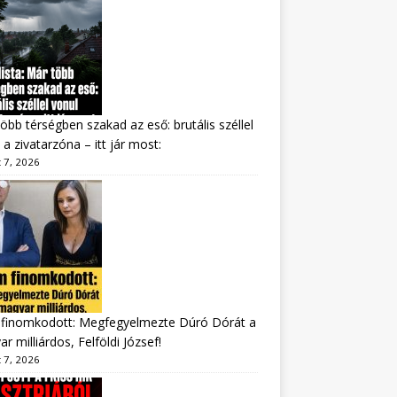
öbb térségben szakad az eső: brutális széllel
 a zivatarzóna – itt jár most:
 7, 2026
finomkodott: Megfegyelmezte Dúró Dórát a
r milliárdos, Felföldi József!
 7, 2026