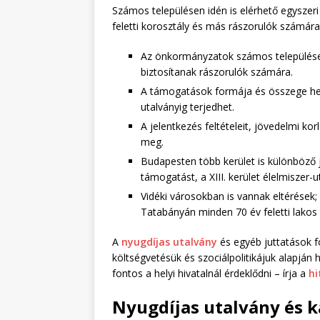
Számos településen idén is elérhető egyszer
feletti korosztály és más rászorulók számára
Az önkormányzatok számos településen
biztosítanak rászorulók számára.
A támogatások formája és összege helyi
utalványig terjedhet.
A jelentkezés feltételeit, jövedelmi k
meg.
Budapesten több kerület is különböző jut
támogatást, a XIII. kerület élelmiszer-u
Vidéki városokban is vannak eltérések
Tatabányán minden 70 év feletti lakos
A
nyugdíjas utalvány
és egyéb juttatások f
költségvetésük és szociálpolitikájuk alapjá
fontos a helyi hivatalnál érdeklődni – írja a
hi
Nyugdíjas utalvány és k