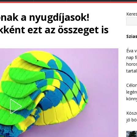
pnak a nyugdíjasok!
Kere
ként ezt az összeget is
Szia
Éva v
nap f
horos
tarta
Célom
legér
könny
Köszö
jó bö