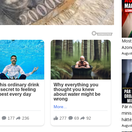
Most 
Azonn
August
Pár n
minis
hátté
August