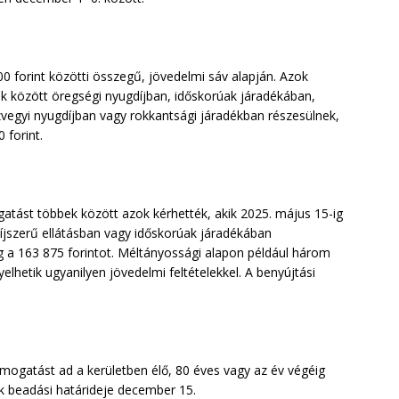
 forint közötti összegű, jövedelmi sáv alapján. Azok
bek között öregségi nyugdíjban, időskorúak járadékában,
özvegyi nyugdíjban vagy rokkantsági járadékban részesülnek,
 forint.
gatást többek között azok kérhették, akik 2025. május 15-ig
díjszerű ellátásban vagy időskorúak járadékában
 a 163 875 forintot. Méltányossági alapon például három
lhetik ugyanilyen jövedelmi feltételekkel. A benyújtási
ogatást ad a kerületben élő, 80 éves vagy az év végéig
ek beadási határideje december 15.