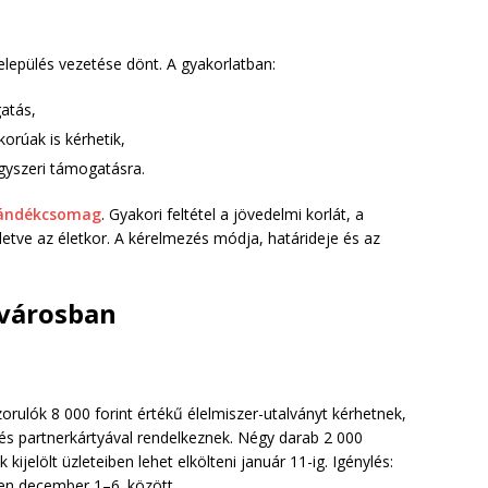
elepülés vezetése dönt. A gyakorlatban:
atás,
korúak is kérhetik,
gyszeri támogatásra.
ajándékcsomag
. Gyakori feltétel a jövedelmi korlát, a
illetve az életkor. A kérelmezés módja, határideje és az
ővárosban
zorulók 8 000 forint értékű élelmiszer-utalványt kérhetnek,
 és partnerkártyával rendelkeznek. Négy darab 2 000
kijelölt üzleteiben lehet elkölteni január 11-ig. Igénylés:
en december 1–6. között.