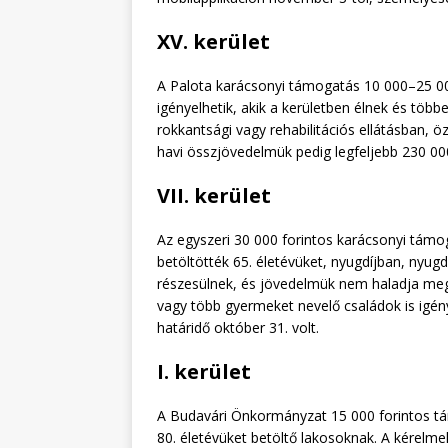
XV. kerület
A Palota karácsonyi támogatás 10 000–25 000
igényelhetik, akik a kerületben élnek és töb
rokkantsági vagy rehabilitációs ellátásban, 
havi összjövedelmük pedig legfeljebb 230 000
VII. kerület
Az egyszeri 30 000 forintos karácsonyi támo
betöltötték 65. életévüket, nyugdíjban, nyug
részesülnek, és jövedelmük nem haladja meg
vagy több gyermeket nevelő családok is igénye
határidő október 31. volt.
I. kerület
A Budavári Önkormányzat 15 000 forintos tám
80. életévüket betöltő lakosoknak. A kérelm