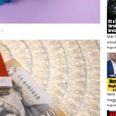
0
Már t
vonul
August
Nem 
magya
August