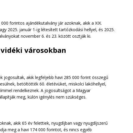
00 forintos ajándékutalvány jár azoknak, akik a XIX.
gy 2025. január 1-ig létesített tartózkodási hellyel, és 2025.
alványokat november 6. és 23. között osztják ki.
vidéki városokban
 jogosultak, akik legfeljebb havi 285 000 forint összegű
sülnek, betöltötték 60. életévüket, miskolci lakóhellyel,
i címmel rendelkeznek. A jogosultságot a Magyar
llapítják meg, külön igénylés nem szükséges.
oknak, akik 65 év felettiek, nyugdíjban vagy nyugdíjszerű
dja meg a havi 174 000 forintot, és nincs egyéb