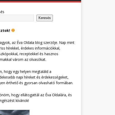
sés
Keresés
sztok!
agyok, az Éva Oldala blog szerzője. Nap mint
riss hírekkel, érdekes információkkal,
zkópokkal, receptekkel és hasznos
lmakkal várom az olvasókat.
, hogy egy helyen megtaláld a
dekesebb napi híreket és érdekességeket,
en érthető és gyorsan olvasható formában.
nöm, hogy ellátogattál az Éva Oldalára, és
ngészést kívánok!