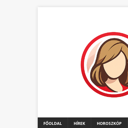
FŐOLDAL
HÍREK
HOROSZKÓP