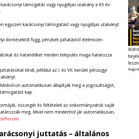
i karácsonyi támogatás vagy nyugdíjas utalvány a 65 év
.
 egyszeri karácsonyi támogatást vagy nyugdíjas utalványt
 döntésektől függ, pénzbeli juttatástól élelmiszer-
Botrá
orlátokat és határidőket minden település maga határozza
bejel
leszn
August
tatásokat kínál, például az I. és VII. kerület pénzügyi
talványt.
; Miskolcon automatikusan állapítják meg a jogosultságot,
 támogatást kap.
ormáját, összegét és feltételeit az önkormányzatok saját
n határozzák meg. Mivel nem mindenhol jár automatikusan,
telforum
.
arácsonyi juttatás – általános