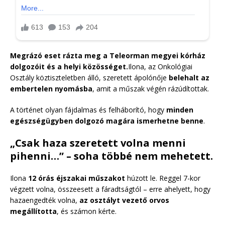
Megrázó eset rázta meg a Teleorman megyei kórház
dolgozóit és a helyi közösséget.
Ilona, az Onkológiai
Osztály köztiszteletben álló, szeretett ápolónője
belehalt az
embertelen nyomásba
, amit a műszak végén rázúdítottak.
A történet olyan fájdalmas és felháborító, hogy
minden
egészségügyben dolgozó magára ismerhetne benne
.
„Csak haza szeretett volna menni
pihenni…” – soha többé nem mehetett.
Ilona
12 órás éjszakai műszakot
húzott le. Reggel 7-kor
végzett volna, összeesett a fáradtságtól – erre ahelyett, hogy
hazaengedték volna,
az osztályt vezető orvos
megállította
, és számon kérte.