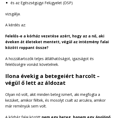
és az Egészségügyi Felügyelet (DSP)
vizsgálja.
A kérdés az:
Felelős-e a kórház vezetése azért, hogy az a nő, aki
éveken át életeket mentett, végül az intézmény falai
között roppant össze?
A hozzátartozók teljes átláthatóságot, igazságot és
felelősségre vonást követelnek.
Ilona évekig a betegeiért harcolt –
végül ő lett az áldozat
Olyan nő volt, akit minden beteg ismert, aki megfogta a
kezüket, amikor féltek, és mosolyt csalt az arcukra, amikor
már reményük sem volt.
A kórház falai között
nem egy beteg, hanem egy ápolónő