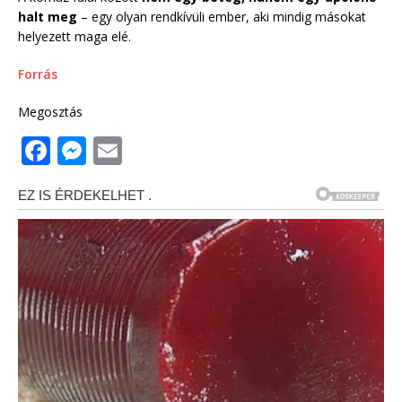
halt meg
– egy olyan rendkívüli ember, aki mindig másokat
helyezett maga elé.
Forrás
Megosztás
F
M
E
a
e
m
c
ss
ai
e
e
l
b
n
o
g
o
e
k
r