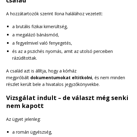
család
A hozzátartozók szerint Ilona halálához vezetett:
a brutális fizikai kimerültség,
a megalázó bánásmód,
a fegyelmivel való fenyegetés,
és az a pszichés nyomás, amit az utolsó perceiben
rázúdítottak.
A család azt is állítja, hogy a kórház
megpróbált
dokumentumokat eltitkolni
, és nem minden
részlet került bele a hivatalos jegyzőkönyvekbe.
Vizsgálat indult – de választ még senki
nem kapott
Az ügyet jelenleg:
a román ügyészség,