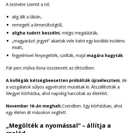
A testvére szerint a nő:
alig állt a lábán,
remegett a kimerültségtől,
aligha tudott beszélni
, mégis megalázták,
„magyarázó jegyet” akartak vele íratni egy korábbi incidens
miatt,
fegyelmivel fenyegették, szidták, majd
magára hagyták
.
Pár perc múlva Ilona összeesett az öltözőben.
A kollégák kétségbeesetten próbálták újraéleszteni
, de
a vizsgálatok súlyos agyvérzést mutattak ki. Átszállították a
Megyei Kórházba, ahol napokig harcoltak az életéért.
November 16-án meghalt.
Csendben. Egy kórházban, ahol
egy életen át másokon segített.
„Megölték a nyomással” – állítja a