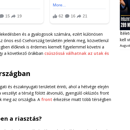
Ítéle
zlekedésben és a gyalogosok számára, ezért különösen
kell 
 Az ónos eső Csehország területén jelenik meg, közvetlenül
August
ben élőknek is érdemes kiemelt figyelemmel követni a
 hogy a következő órákban
csúszóssá válhatnak az utak és
rszágban
i és északnyugati területeit érinti, ahol a hétvége elején
 a veszélyt a térség fölött átvonuló, gyengülő oklúziós front
ik meg az országba. A
front
érkezése miatt több térségben
en a riasztás?