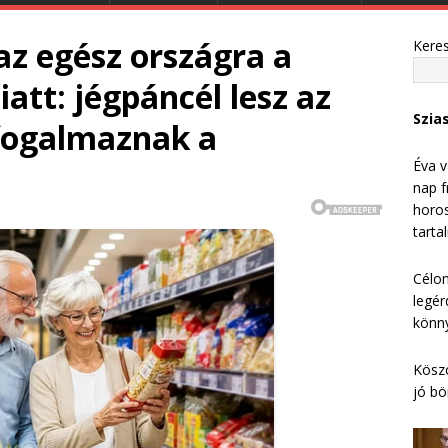
 az egész országra a
Kere
iatt: jégpáncél lesz az
Szia
 fogalmaznak a
Éva v
nap f
horos
tarta
Célom
legér
könny
Köszö
jó bö