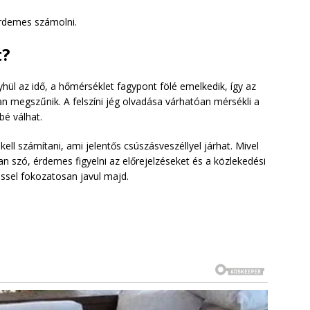
érdemes számolni.
t?
ül az idő, a hőmérséklet fagypont fölé emelkedik, így az
n megszűnik. A felszíni jég olvadása várhatóan mérsékli a
bé válhat.
ll számítani, ami jelentős csúszásveszéllyel járhat. Mivel
szó, érdemes figyelni az előrejelzéseket és a közlekedési
éssel fokozatosan javul majd.