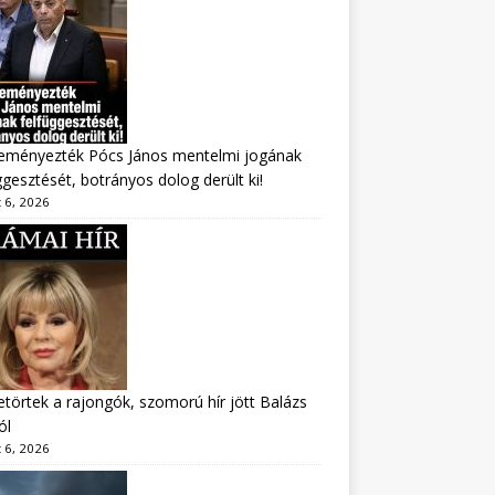
eményezték Pócs János mentelmi jogának
ggesztését, botrányos dolog derült ki!
 6, 2026
törtek a rajongók, szomorú hír jött Balázs
ól
 6, 2026