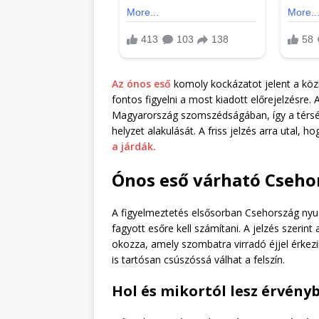
Az ónos eső
komoly kockázatot jelent a kö
fontos figyelni a most kiadott előrejelzésre.
Magyarország szomszédságában, így a térség
helyzet alakulását. A friss jelzés arra utal,
a járdák.
Ónos eső várható Cseho
A figyelmeztetés elsősorban Csehország nyugat
fagyott esőre kell számítani. A jelzés szerint
okozza, amely szombatra virradó éjjel érkez
is tartósan csúszóssá válhat a felszín.
Hol és mikortól lesz érvényb