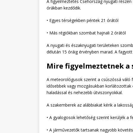
A figyelmeztetés Csehország nyugati részén 
órákban kezdődik.
• Egyes térségekben péntek 21 órától
• Más régiókban szombat hajnali 2 órától
A nyugati és északnyugati területeken szomba
délután 15 óráig érvényben marad. A fagyott 
Mire figyelmeztetnek a
A meteorológusok szerint a csúszóssá váló f
idősebbek vagy mozgásukban korlátozottak e
haladással és nehezebb útviszonyokkal.
A szakemberek az alábbiakat kérik a lakosság
• A gyalogosok lehetőség szerint kerüljék a fe
• A járművezetők tartsanak nagyobb követési