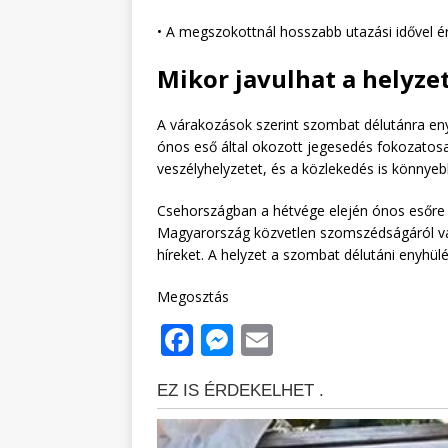
• A megszokottnál hosszabb utazási idővel 
Mikor javulhat a helyze
A várakozások szerint szombat délutánra enyh
ónos eső által okozott jegesedés fokozatosa
veszélyhelyzetet, és a közlekedés is könnyeb
Csehországban a hétvége elején ónos esőre ke
Magyarország közvetlen szomszédságáról van 
híreket. A helyzet a szombat délutáni enyhül
Megosztás
F
M
E
a
e
m
c
ss
ai
e
e
l