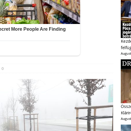
Kezd
felfü
August
0
Össze
Klárir
August