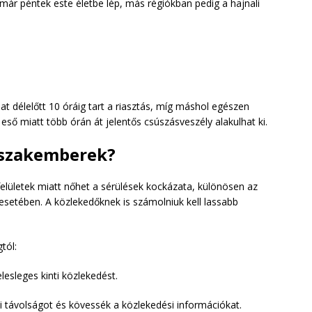
már péntek este életbe lép, más régiókban pedig a hajnali
t délelőtt 10 óráig tart a riasztás, míg máshol egészen
eső miatt több órán át jelentős csúszásveszély alakulhat ki.
 szakemberek?
elületek miatt nőhet a sérülések kockázata, különösen az
setében. A közlekedőknek is számolniuk kell lassabb
tól:
lesleges kinti közlekedést.
 távolságot és kövessék a közlekedési információkat.