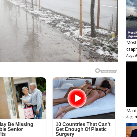
Most 
csaph
August
Ma dé
August