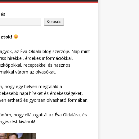
sés
Keresés
sztok!
agyok, az Éva Oldala blog szerzője. Nap mint
riss hírekkel, érdekes információkkal,
zkópokkal, receptekkel és hasznos
lmakkal várom az olvasókat.
, hogy egy helyen megtaláld a
dekesebb napi híreket és érdekességeket,
en érthető és gyorsan olvasható formában.
nöm, hogy ellátogattál az Éva Oldalára, és
ngészést kívánok!