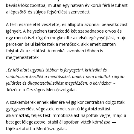
bevásárlóközpontba, miután egy hatvan év körüli férfi lezuhant
a lépcsőről és súlyos fejsérülést szenvedett.
A férfi eszméletét vesztette, és állapota azonnali beavatkozást
igényelt. A helyszínen tartózkodó két szabadnapos orvos és
egy mentőtiszt rögtön megkezdte az elsősegélynyújtást, majd
perceken belül kiérkeztek a mentősök, akik emelt szinten
folytatták az ellátást. A munkát azonban többen is
megnehezítették.
„Ez idő alatt ugyanis többen is fenyegetni, kritizálni és
szidalmazni kezdték a mentősöket, amiért nem indultak rögtön
(ellátást és állapotstabilizálást megelőzően) a kórházba” –
közölte a Országos Mentőszolgálat.
A szakemberek ennek ellenére végig koncentráltan dolgoztak:
gyógyszerelést végeztek, emelt szintű légútbiztosítást
alkalmaztak, teljes test immobilizálást hajtottak végre, majd a
beteget lélegeztetve, stabil állapotban vitték kórházba —
tájékoztatott a Mentőszolgálat.