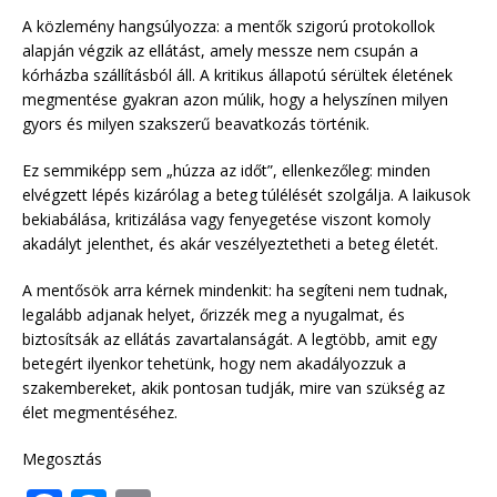
A közlemény hangsúlyozza: a mentők szigorú protokollok
alapján végzik az ellátást, amely messze nem csupán a
kórházba szállításból áll. A kritikus állapotú sérültek életének
megmentése gyakran azon múlik, hogy a helyszínen milyen
gyors és milyen szakszerű beavatkozás történik.
Ez semmiképp sem „húzza az időt”, ellenkezőleg: minden
elvégzett lépés kizárólag a beteg túlélését szolgálja. A laikusok
bekiabálása, kritizálása vagy fenyegetése viszont komoly
akadályt jelenthet, és akár veszélyeztetheti a beteg életét.
A mentősök arra kérnek mindenkit: ha segíteni nem tudnak,
legalább adjanak helyet, őrizzék meg a nyugalmat, és
biztosítsák az ellátás zavartalanságát. A legtöbb, amit egy
betegért ilyenkor tehetünk, hogy nem akadályozzuk a
szakembereket, akik pontosan tudják, mire van szükség az
élet megmentéséhez.
Megosztás