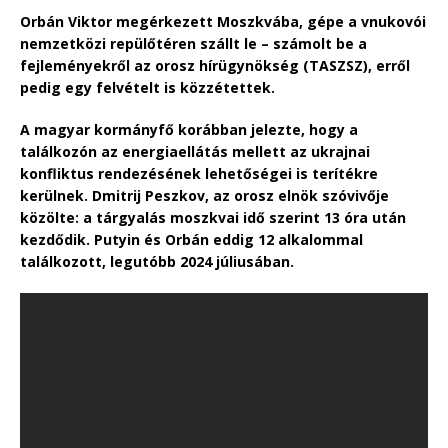
Orbán Viktor megérkezett Moszkvába, gépe a vnukovói
nemzetközi repülőtéren szállt le – számolt be a
fejleményekről az orosz hírügynökség (TASZSZ), erről
pedig egy felvételt is közzétettek.
A magyar kormányfő korábban jelezte, hogy a
találkozón az energiaellátás mellett az ukrajnai
konfliktus rendezésének lehetőségei is terítékre
kerülnek. Dmitrij Peszkov, az orosz elnök szóvivője
közölte: a tárgyalás moszkvai idő szerint 13 óra után
kezdődik. Putyin és Orbán eddig 12 alkalommal
találkozott, legutóbb 2024 júliusában.