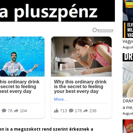
Vagyo
August
DRÁMA
a meg
August
ben is a megszokott rend szerint érkeznek a