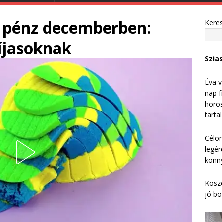
a pénz decemberben:
Kere
íjasoknak
Szia
Éva v
nap f
horos
tarta
Célom
legér
könny
Köszö
jó bö