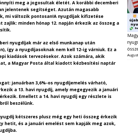
önnyíti meg a jogosultak életét. A korábbi decemberi
ban jelentenek segítséget. Azután magasabb
k, mi változik pontosan!A nyugdíjak kifizetése
nt zajlik: minden hónap 12. napján érkezik az összeg a
ítik.
Magya
nyugd
beri nyugdíjak már az első munkanap után
össze
, így a nyugdíjasoknak nem kell 12-ig várniuk. Ez a
August
epi kiadások tervezésekor. Azok számára, akik
at, a Magyar Posta által kiadott kézbesítési naptár
togat: januárban 3,6%-os nyugdíjemelés várható,
kezik a 13. havi nyugdíj, amely megegyezik a januári
kezik. Emellett a 14. havi nyugdíj egy részlete is
bbről beszélünk.
yugdíj kétszeres plusz még egy heti összeg érkezik
egy hetit, és a januári emelést sem kapják meg azok,
ugdíjba.