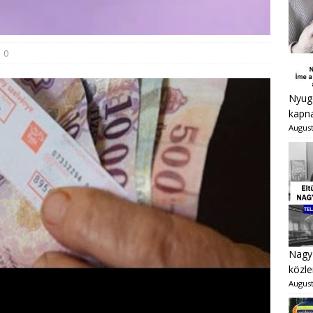
0
Nyugd
kapna
August
Nagy 
közle
August