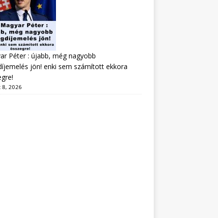
r Péter : újabb, még nagyobb
íjemelés jön! enki sem számított ekkora
gre!
 8, 2026