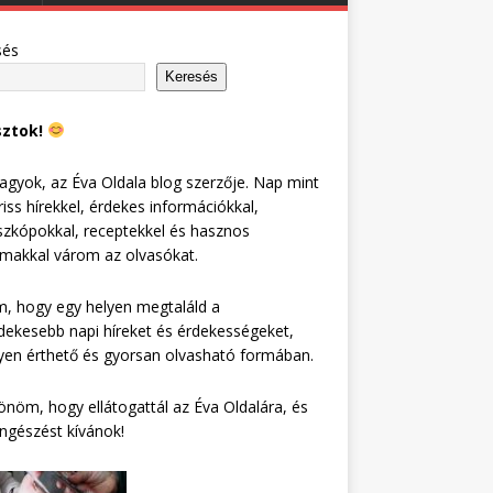
sés
Keresés
sztok!
agyok, az Éva Oldala blog szerzője. Nap mint
riss hírekkel, érdekes információkkal,
zkópokkal, receptekkel és hasznos
lmakkal várom az olvasókat.
, hogy egy helyen megtaláld a
dekesebb napi híreket és érdekességeket,
en érthető és gyorsan olvasható formában.
nöm, hogy ellátogattál az Éva Oldalára, és
ngészést kívánok!