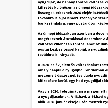
nyugdíjak, de néhány fontos változás k
kifizetés különösen az ünnepi időszak
összegek érkeznek 2026 elején is.Nézzü
továbbra is a jól ismert szabályok szeri
bankszámlákra, vagy postai úton kézbes
Az ünnepi időszakban azonban a decem
megérkeznek átutalással december 2-án)
változás különösen fontos lehet az ünn
postai kézbesítéssel kapják a nyugdíjuk
továbbra is irányadó.
A 2026-os év jelentős változásokat tar
amely beépül a nyugdíjba. Februárban ér
megemelt összeggel, így dupla nyugdíj ér
kifizetésre kerül, egy heti nyugdíjjal tö
Vagyis 2026. februárjában a megemelt n
a nyugdíjasoknak. A 13.havi, a 14.havi 
akik 2026. január elseje után mentek ny