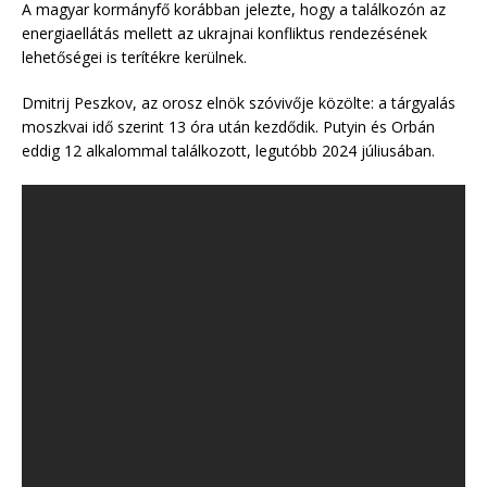
A magyar kormányfő korábban jelezte, hogy a találkozón az
energiaellátás mellett az ukrajnai konfliktus rendezésének
lehetőségei is terítékre kerülnek.
Dmitrij Peszkov, az orosz elnök szóvivője közölte: a tárgyalás
moszkvai idő szerint 13 óra után kezdődik. Putyin és Orbán
eddig 12 alkalommal találkozott, legutóbb 2024 júliusában.