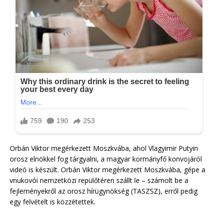
Orbán Viktor megérkezett Moszkvába, ahol Vlagyimir Putyin
orosz elnökkel fog tárgyalni, a magyar kormányfő konvojáról
videó is készült. Orbán Viktor megérkezett Moszkvába, gépe a
vnukovói nemzetközi repülőtéren szállt le – számolt be a
fejleményekről az orosz hírügynökség (TASZSZ), erről pedig
egy felvételt is közzétettek.