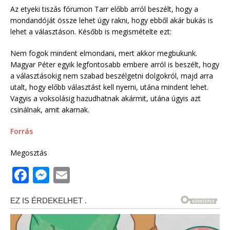
Az etyeki tiszás fórumon Tarr előbb arról beszélt, hogy a
mondandóját össze lehet úgy rakni, hogy ebből akár bukás is
lehet a választáson. Később is megismételte ezt:
Nem fogok mindent elmondani, mert akkor megbukunk.
Magyar Péter egyik legfontosabb embere arról is beszélt, hogy
a választásokig nem szabad beszélgetni dolgokról, majd arra
utalt, hogy előbb választást kell nyerni, utána mindent lehet.
Vagyis a voksolásig hazudhatnak akármit, utána úgyis azt
csinálnak, amit akarnak.
Forrás
Megosztás
F
M
E
a
e
m
c
ss
ai
e
e
l