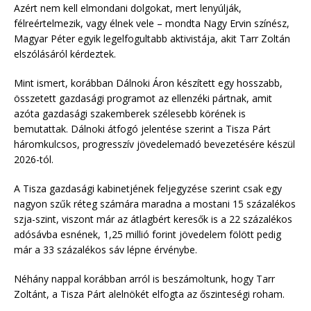
Azért nem kell elmondani dolgokat, mert lenyúlják,
félreértelmezik, vagy élnek vele – mondta Nagy Ervin színész,
Magyar Péter egyik legelfogultabb aktivistája, akit Tarr Zoltán
elszólásáról kérdeztek.
Mint ismert, korábban Dálnoki Áron készített egy hosszabb,
összetett gazdasági programot az ellenzéki pártnak, amit
azóta gazdasági szakemberek szélesebb körének is
bemutattak. Dálnoki átfogó jelentése szerint a Tisza Párt
háromkulcsos, progresszív jövedelemadó bevezetésére készül
2026-tól.
A Tisza gazdasági kabinetjének feljegyzése szerint csak egy
nagyon szűk réteg számára maradna a mostani 15 százalékos
szja-szint, viszont már az átlagbért keresők is a 22 százalékos
adósávba esnének, 1,25 millió forint jövedelem fölött pedig
már a 33 százalékos sáv lépne érvénybe.
Néhány nappal korábban arról is beszámoltunk, hogy Tarr
Zoltánt, a Tisza Párt alelnökét elfogta az őszinteségi roham.