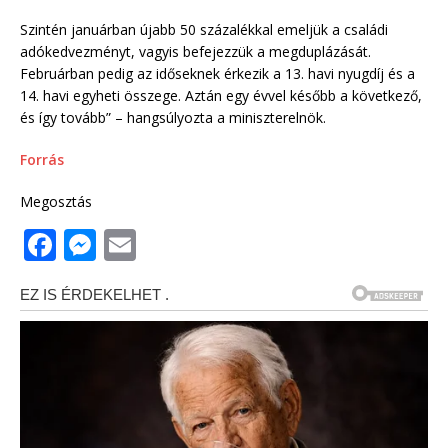
Szintén januárban újabb 50 százalékkal emeljük a családi
adókedvezményt, vagyis befejezzük a megduplázását.
Februárban pedig az időseknek érkezik a 13. havi nyugdíj és a
14. havi egyheti összege. Aztán egy évvel később a következő,
és így tovább” – hangsúlyozta a miniszterelnök.
Forrás
Megosztás
F
M
E
a
e
m
c
ss
ai
e
e
l
b
n
o
g
o
e