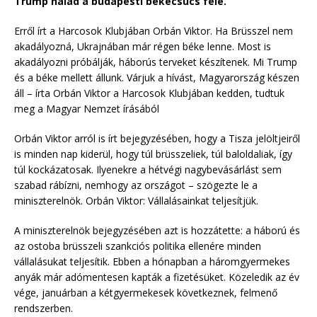
Trump halad a budapesti békecsúcs felé.
Erről írt a Harcosok Klubjában Orbán Viktor. Ha Brüsszel nem
akadályozná, Ukrajnában már régen béke lenne. Most is
akadályozni próbálják, háborús terveket készítenek. Mi Trump
és a béke mellett állunk. Várjuk a hívást, Magyarország készen
áll – írta Orbán Viktor a Harcosok Klubjában kedden, tudtuk
meg a Magyar Nemzet írásából
Orbán Viktor arról is írt bejegyzésében, hogy a Tisza jelöltjeiről
is minden nap kiderül, hogy túl brüsszeliek, túl baloldaliak, így
túl kockázatosak. Ilyenekre a hétvégi nagybevásárlást sem
szabad rábízni, nemhogy az országot – szögezte le a
miniszterelnök. Orbán Viktor: Vállalásainkat teljesítjük.
A miniszterelnök bejegyzésében azt is hozzátette: a háború és
az ostoba brüsszeli szankciós politika ellenére minden
vállalásukat teljesítik. Ebben a hónapban a háromgyermekes
anyák már adómentesen kapták a fizetésüket. Közeledik az év
vége, januárban a kétgyermekesek következnek, felmenő
rendszerben.