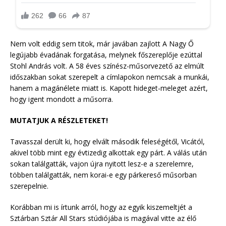
Nem volt eddig sem titok, már javában zajlott A Nagy Ő
legújabb évadának forgatása, melynek főszereplője ezúttal
Stohl András volt. A 58 éves színész-műsorvezető az elmúlt
időszakban sokat szerepelt a címlapokon nemcsak a munkái,
hanem a magánélete miatt is. Kapott hideget-meleget azért,
hogy igent mondott a műsorra.
MUTATJUK A RÉSZLETEKET!
Tavasszal derült ki, hogy elvált második feleségétől, Vicától,
akivel több mint egy évtizedig alkottak egy párt. A válás után
sokan találgatták, vajon újra nyitott lesz-e a szerelemre,
többen találgatták, nem korai-e egy párkereső műsorban
szerepelnie.
Korábban mi is írtunk arról, hogy az egyik kiszemeltjét a
Sztárban Sztár All Stars stúdiójába is magával vitte az élő