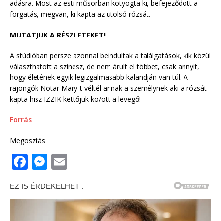
adásra. Most az esti műsorban kotyogta ki, befejeződött a
forgatás, megvan, ki kapta az utolsó rózsát.
MUTATJUK A RÉSZLETEKET!
A stúdióban persze azonnal beindultak a találgatások, kik közül
választhatott a színész, de nem árult el többet, csak annyit,
hogy életének egyik legizgalmasabb kalandján van túl. A
rajongók Notar Mary-t véltél annak a személynek aki a rózsát
kapta hisz IZZIK kettőjük kö/ött a levegő!
Forrás
Megosztás
F
M
E
a
e
m
c
ss
ai
e
e
l