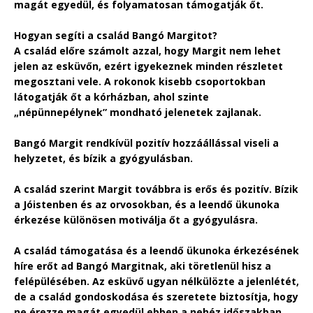
magát egyedül, és folyamatosan támogatják őt.
Hogyan segíti a család Bangó Margitot?
A család előre számolt azzal, hogy Margit nem lehet
jelen az esküvőn, ezért igyekeznek minden részletet
megosztani vele. A rokonok kisebb csoportokban
látogatják őt a kórházban, ahol szinte
„népünnepélynek” mondható jelenetek zajlanak.
Bangó Margit rendkívül pozitív hozzáállással viseli a
helyzetet, és bízik a gyógyulásban.
A család szerint Margit továbbra is erős és pozitív. Bízik
a Jóistenben és az orvosokban, és a leendő ükunoka
érkezése különösen motiválja őt a gyógyulásra.
A család támogatása és a leendő ükunoka érkezésének
híre erőt ad Bangó Margitnak, aki töretlenül hisz a
felépülésében. Az esküvő ugyan nélkülözte a jelenlétét,
de a család gondoskodása és szeretete biztosítja, hogy
ne érezze magát egyedül ebben a nehéz időszakban.