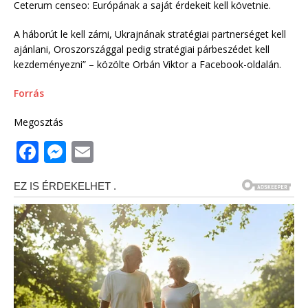
Ceterum censeo: Európának a saját érdekeit kell követnie.
A háborút le kell zárni, Ukrajnának stratégiai partnerséget kell
ajánlani, Oroszországgal pedig stratégiai párbeszédet kell
kezdeményezni” – közölte Orbán Viktor a Facebook-oldalán.
Forrás
Megosztás
F
M
E
a
e
m
c
ss
ai
e
e
l
b
n
o
g
o
e
k
r