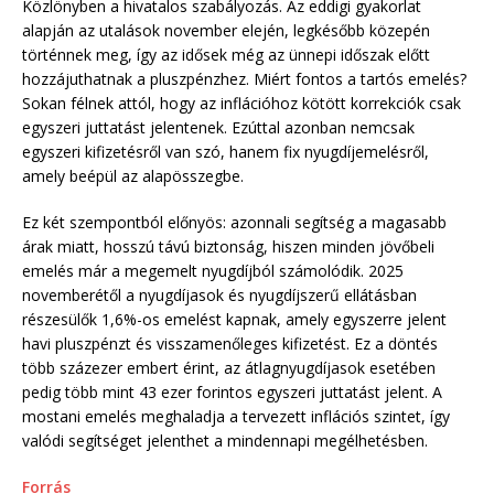
Közlönyben a hivatalos szabályozás. Az eddigi gyakorlat
alapján az utalások november elején, legkésőbb közepén
történnek meg, így az idősek még az ünnepi időszak előtt
hozzájuthatnak a pluszpénzhez. Miért fontos a tartós emelés?
Sokan félnek attól, hogy az inflációhoz kötött korrekciók csak
egyszeri juttatást jelentenek. Ezúttal azonban nemcsak
egyszeri kifizetésről van szó, hanem fix nyugdíjemelésről,
amely beépül az alapösszegbe.
Ez két szempontból előnyös: azonnali segítség a magasabb
árak miatt, hosszú távú biztonság, hiszen minden jövőbeli
emelés már a megemelt nyugdíjból számolódik. 2025
novemberétől a nyugdíjasok és nyugdíjszerű ellátásban
részesülők 1,6%-os emelést kapnak, amely egyszerre jelent
havi pluszpénzt és visszamenőleges kifizetést. Ez a döntés
több százezer embert érint, az átlagnyugdíjasok esetében
pedig több mint 43 ezer forintos egyszeri juttatást jelent. A
mostani emelés meghaladja a tervezett inflációs szintet, így
valódi segítséget jelenthet a mindennapi megélhetésben.
Forrás