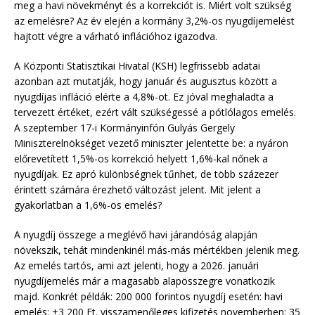
meg a havi növekményt és a korrekciót is. Miért volt szükség
az emelésre? Az év elején a kormány 3,2%-os nyugdíjemelést
hajtott végre a várható inflációhoz igazodva.
A Központi Statisztikai Hivatal (KSH) legfrissebb adatai
azonban azt mutatják, hogy január és augusztus között a
nyugdíjas infláció elérte a 4,8%-ot. Ez jóval meghaladta a
tervezett értéket, ezért vált szükségessé a pótlólagos emelés.
A szeptember 17-i Kormányinfón Gulyás Gergely
Miniszterelnökséget vezető miniszter jelentette be: a nyáron
előrevetített 1,5%-os korrekció helyett 1,6%-kal nőnek a
nyugdíjak. Ez apró különbségnek tűnhet, de több százezer
érintett számára érezhető változást jelent. Mit jelent a
gyakorlatban a 1,6%-os emelés?
A nyugdíj összege a meglévő havi járandóság alapján
növekszik, tehát mindenkinél más-más mértékben jelenik meg.
Az emelés tartós, ami azt jelenti, hogy a 2026. januári
nyugdíjemelés már a magasabb alapösszegre vonatkozik
majd. Konkrét példák: 200 000 forintos nyugdíj esetén: havi
emelés: +3 200 Ft. visszamenőleges kifizetés novemberben: 35