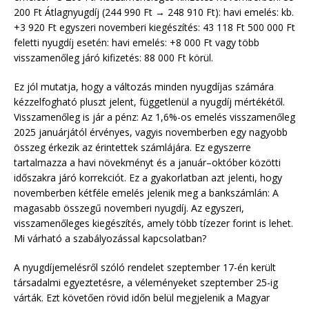
200 Ft Átlagnyugdíj (244 990 Ft → 248 910 Ft): havi emelés: kb.
+3 920 Ft egyszeri novemberi kiegészítés: 43 118 Ft 500 000 Ft
feletti nyugdíj esetén: havi emelés: +8 000 Ft vagy több
visszamenőleg járó kifizetés: 88 000 Ft körül.
Ez jól mutatja, hogy a változás minden nyugdíjas számára
kézzelfogható pluszt jelent, függetlenül a nyugdíj mértékétől.
Visszamenőleg is jár a pénz: Az 1,6%-os emelés visszamenőleg
2025 januárjától érvényes, vagyis novemberben egy nagyobb
összeg érkezik az érintettek számlájára. Ez egyszerre
tartalmazza a havi növekményt és a január–október közötti
időszakra járó korrekciót. Ez a gyakorlatban azt jelenti, hogy
novemberben kétféle emelés jelenik meg a bankszámlán: A
magasabb összegű novemberi nyugdíj. Az egyszeri,
visszamenőleges kiegészítés, amely több tízezer forint is lehet.
Mi várható a szabályozással kapcsolatban?
A nyugdíjemelésről szóló rendelet szeptember 17-én került
társadalmi egyeztetésre, a véleményeket szeptember 25-ig
várták. Ezt követően rövid időn belül megjelenik a Magyar