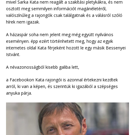
mivel Sarka Kata nem reagált a szakítási pletykákra, és nem
osztott meg semmilyen információt magánéletéről,
valószínűleg a rajongók csak találgatnak és a válásról szóló
hírek nem igazak.
A házaspár soha nem jelent meg még együtt nyilvános
eseményen. épp ezért történhetett meg, hogy az egyik
internetes oldal Kata férjeként hozott le egy másik Bessenyei
Istvánt.
A névazonosságból kisebb galiba lett,
a Facebookon Kata rajongói is azonnal értekezni kezdtek
arról, ki van a képen, és szerintük ki igazából a szépséges
anyuka párja.