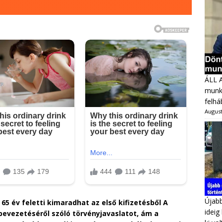
ÁLL 
munka
felhá
August
Újabb
k 65 év feletti kimaradhat az első kifizetésből A
ideig
bevezetéséről szóló törvényjavaslatot, ám a