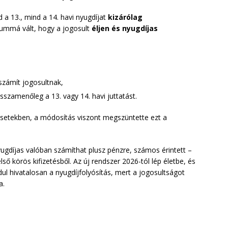
d a 13., mind a 14. havi nyugdíjat
kizárólag
riummá vált, hogy a jogosult
éljen és nyugdíjas
számít jogosultnak,
sszamenőleg a 13. vagy 14. havi juttatást.
setekben, a módosítás viszont megszüntette ezt a
yugdíjas valóban számíthat plusz pénzre, számos érintett –
ső körös kifizetésből. Az új rendszer 2026-tól lép életbe, és
dul hivatalosan a nyugdíjfolyósítás, mert a jogosultságot
a.