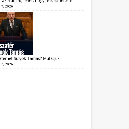
lt az áldozat, lehet, hogy te is ismerted!
 7, 2026
atérhet Sulyok Tamás? Mutatjuk
 7, 2026