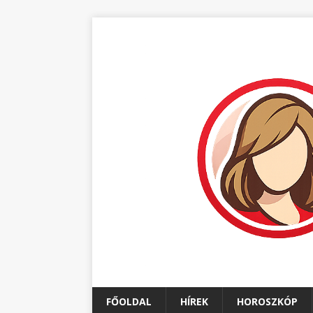
FŐOLDAL
HÍREK
HOROSZKÓP