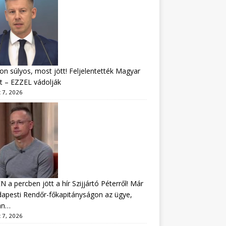
n súlyos, most jött! Feljelentették Magyar
t – EZZEL vádolják
 7, 2026
 a percben jött a hír Szijjártó Péterről! Már
apesti Rendőr-főkapitányságon az ügye,
án…
 7, 2026