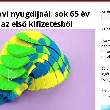
avi nyugdíjnál: sok 65 év
Kere
az első kifizetésből
Szia
Éva v
nap f
horos
tarta
Célom
legér
könny
Köszö
jó bö