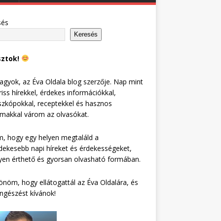
sés
Keresés
sztok!
agyok, az Éva Oldala blog szerzője. Nap mint
riss hírekkel, érdekes információkkal,
zkópokkal, receptekkel és hasznos
lmakkal várom az olvasókat.
, hogy egy helyen megtaláld a
dekesebb napi híreket és érdekességeket,
en érthető és gyorsan olvasható formában.
nöm, hogy ellátogattál az Éva Oldalára, és
ngészést kívánok!