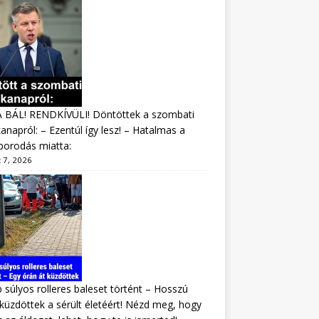
A BÁL! RENDKÍVÜLI! Döntöttek a szombati
napról: – Ezentúl így lesz! – Hatalmas a
borodás miatta:
 7, 2026
 súlyos rolleres baleset történt – Hosszú
 küzdöttek a sérült életéért! Nézd meg, hogy