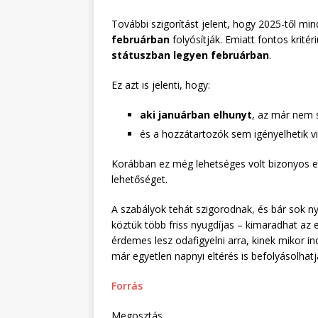
További szigorítást jelent, hogy 2025-től min
februárban
folyósítják. Emiatt fontos krité
státuszban legyen februárban
.
Ez azt is jelenti, hogy:
aki januárban elhunyt
, az már nem 
és a hozzátartozók sem igényelhetik vi
Korábban ez még lehetséges volt bizonyos e
lehetőséget.
A szabályok tehát szigorodnak, és bár sok n
köztük több friss nyugdíjas – kimaradhat az el
érdemes lesz odafigyelni arra, kinek mikor in
már egyetlen napnyi eltérés is befolyásolhatj
Forrás
Megosztás