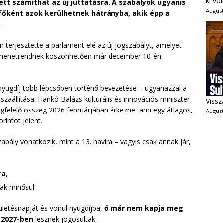
ki vo
ett számíthat az új juttatásra. A szabályok ugyanis
August
főként azok kerülhetnek hátrányba, akik épp a
.
 terjesztette a parlament elé az új jogszabályt, amelyet
ott menetrendnek köszönhetően már december 10-én
i nyugdíj több lépcsőben történő bevezetése – ugyanazzal a
sszaállítása. Hankó Balázs kulturális és innovációs miniszter
Vissz
megfelelő összeg 2026 februárjában érkezne, ami egy átlagos,
August
rintot jelent.
zabály vonatkozik, mint a 13. havira – vagyis csak annak jár,
ra
,
ak minősül.
zületésnapját és vonul nyugdíjba,
ő már nem kapja meg
k
2027-ben
lesznek jogosultak.