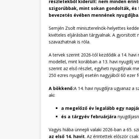
részletekből kiderült: nem minden érint
szigorúbbak, mint sokan gondolták, és 
bevezetés évében mennének nyugdíjba
Semjén Zsolt miniszterelnök-helyettes kedden
kivételes eljárásban tárgyalnak. A gyorsít
szavazhatnak is róla.
A tervek szerint 2026-tól kezdődik a 14. hav
modellel, mint korábban a 13. havi nyugdíj vi
szerint az első részlet, egyheti nyugdíjnak 
250 ezres nyugdíj esetén nagyjából 60 ezer fo
A bökkenő:
A 14. havi nyugdíjra ugyanaz a s
aki:
a megelőző év legalább egy napjá
és a tárgyév februárjára
nyugdíjasn
Vagyis hiába ünnepli valaki 2026-ban a 65. s
az első 14. havit
. Az érintettek először csa