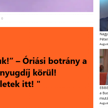
0
Nagyo
Péter
August
EBBEN
a Bud
miut
August