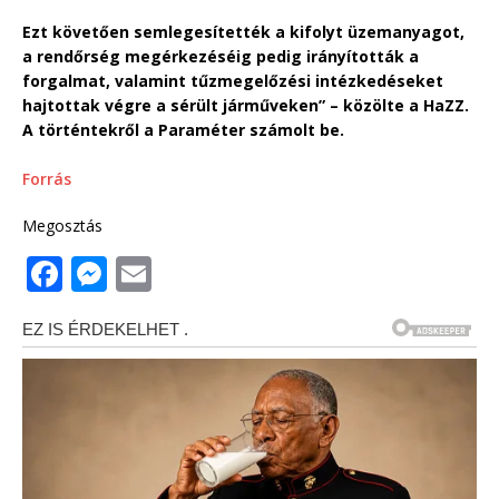
Ezt követően semlegesítették a kifolyt üzemanyagot,
a rendőrség megérkezéséig pedig irányították a
forgalmat, valamint tűzmegelőzési intézkedéseket
hajtottak végre a sérült járműveken” – közölte a HaZZ.
A történtekről a Paraméter számolt be.
Forrás
Megosztás
F
M
E
a
e
m
c
ss
ai
e
e
l
b
n
o
g
o
e