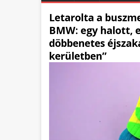
Letarolta a buszme
BMW: egy halott, e
döbbenetes éjszaka
kerületben”