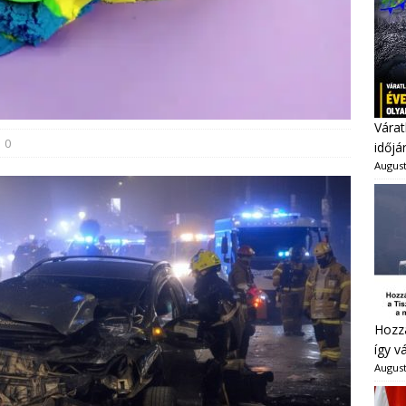
Várat
0
időjá
August
Hozzá
így v
August