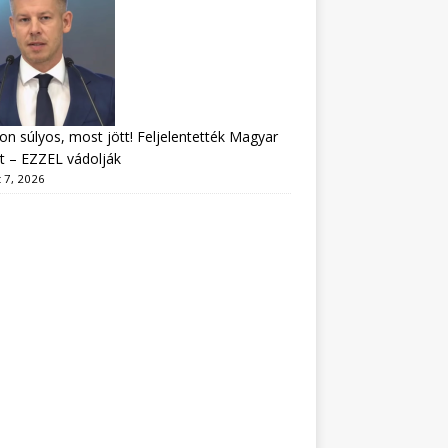
n súlyos, most jött! Feljelentették Magyar
t – EZZEL vádolják
 7, 2026