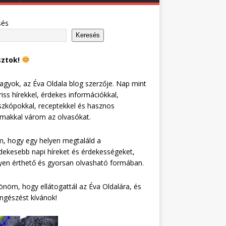
sés
Keresés
sztok!
agyok, az Éva Oldala blog szerzője. Nap mint
riss hírekkel, érdekes információkkal,
zkópokkal, receptekkel és hasznos
lmakkal várom az olvasókat.
, hogy egy helyen megtaláld a
dekesebb napi híreket és érdekességeket,
en érthető és gyorsan olvasható formában.
nöm, hogy ellátogattál az Éva Oldalára, és
ngészést kívánok!