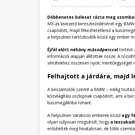
Döbbenetes baleset rázta meg szombat 
M3-as kivezető kereszteződésénél egy BMW na
csapódott, majd fékezhetetlenül a buszmegá
a helyszínen tartózkodók közül egy ember me
Éjfél előtt néhány másodperccel
történt 
információi alapján állítottak össze. A tűzol
sérültekhez összesen nyolc mentőegységet ri
Felhajtott a járdára, majd 
A beszámolók szerint a BMW – eddig tisztázat
közvilágítási oszlopnak csapódott, ami a b
buszmegállóba rohant.
A helyszínen várakozó emberek közül
egy fé
olyan súlyosan megsérült, hogy
a leszakadt
erősítették meg hivatalosan, de több szemta