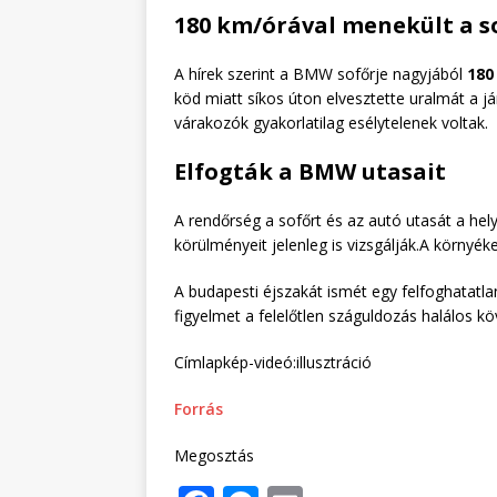
180 km/órával menekült a s
A hírek szerint a BMW sofőrje nagyjából
180
köd miatt síkos úton elvesztette uralmát a j
várakozók gyakorlatilag esélytelenek voltak.
Elfogták a BMW utasait
A rendőrség a sofőrt és az autó utasát a hel
körülményeit jelenleg is vizsgálják.A környéke
A budapesti éjszakát ismét egy felfoghatatlan
figyelmet a felelőtlen száguldozás halálos k
Címlapkép-videó:illusztráció
Forrás
Megosztás