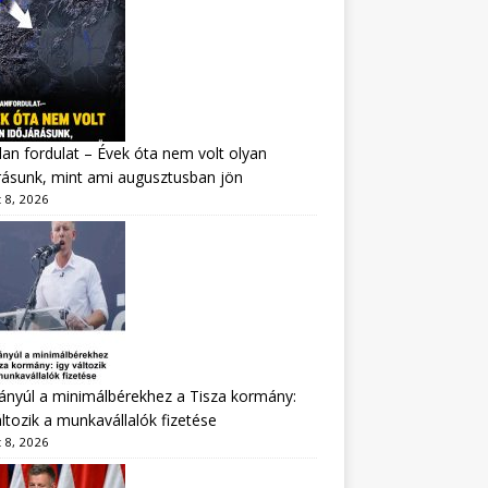
lan fordulat – Évek óta nem volt olyan
rásunk, mint ami augusztusban jön
 8, 2026
nyúl a minimálbérekhez a Tisza kormány:
áltozik a munkavállalók fizetése
 8, 2026