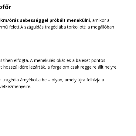
ofőr
 km/órás sebességgel próbált menekülni
, amikor a
ármű felett.A száguldás tragédiába torkollott: a megállóban
yszínen elfogta. A menekülés okát és a baleset pontos
t hosszú időre lezárták, a forgalom csak reggelre állt helyre.
 tragédia árnyékolta be – olyan, amely újra felhívja a
övetkezményeire.