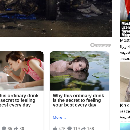
Most 
figye
August
Jön a
része
August