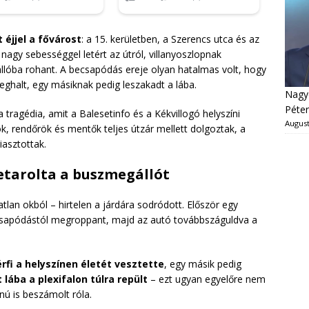
éjjel a fővárost
: a 15. kerületben, a Szerencs utca és az
gy sebességgel letért az útról, villanyoszlopnak
llóba rohant. A becsapódás ereje olyan hatalmas volt, hogy
ghalt, egy másiknak pedig leszakadt a lába.
Nagyo
Péter
a tragédia, amit a Balesetinfo és a Kékvillogó helyszíni
August
tók, rendőrök és mentők teljes útzár mellett dolgoztak, a
asztottak.
letarolta a buszmegállót
lan okból – hirtelen a járdára sodródott. Először egy
ecsapódástól megroppant, majd az autó továbbszáguldva a
rfi a helyszínen életét vesztette
, egy másik pedig
 lába a plexifalon túlra repült
– ezt ugyan egyelőre nem
nú is beszámolt róla.