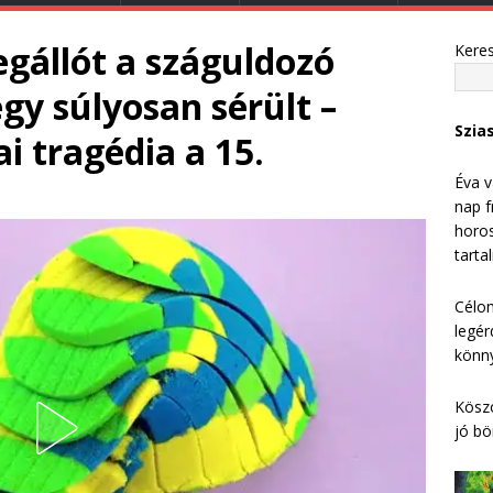
gállót a száguldozó
Kere
gy súlyosan sérült –
Szia
i tragédia a 15.
Éva v
nap f
horos
tarta
Célom
legér
könny
Köszö
jó bö