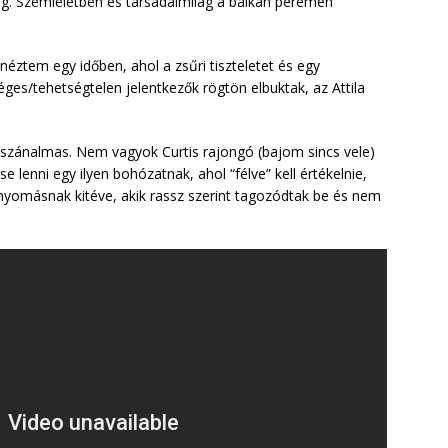
g. Szemléletben és társadalmilag a balkán peremén
 néztem egy időben, ahol a zsűri tiszteletet és egy
ges/tehetségtelen jelentkezők rögtön elbuktak, az Attila
 szánalmas. Nem vagyok Curtis rajongó (bajom sincs vele)
 lenni egy ilyen bohózatnak, ahol “félve” kell értékelnie,
 nyomásnak kitéve, akik rassz szerint tagozódtak be és nem