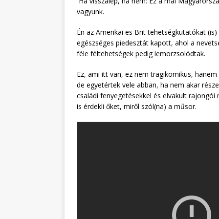
Ha visszalép, ha nem: Ez a mai Magyarorszá
vagyunk.
Én az Amerikai es Brit tehetségkutatókat (is)
egészséges piedesztát kapott, ahol a
nevetsé
féle féltehetségek pedig lemorzsolódtak.
Ez, ami itt van, ez nem tragikomikus, hanem
de egyetértek vele abban, ha nem akar részese
családi fenyegetésekkel és elvakult rajongói
is érdekli őket, miről szól(na) a műsor.