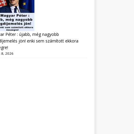
r Péter : újabb, még nagyobb
íjemelés jön! enki sem számított ekkora
gre!
 8, 2026