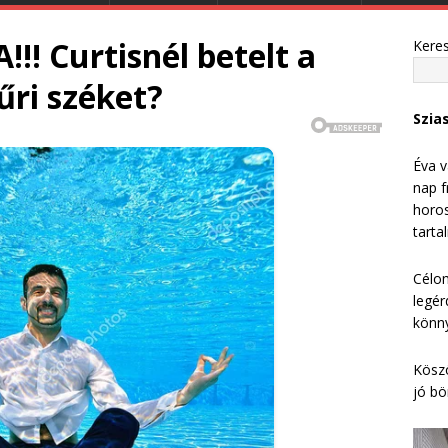
 Curtisnél betelt a
Kere
űri széket?
Szia
Éva v
nap f
horos
tarta
Célom
legér
könny
Köszö
jó bö