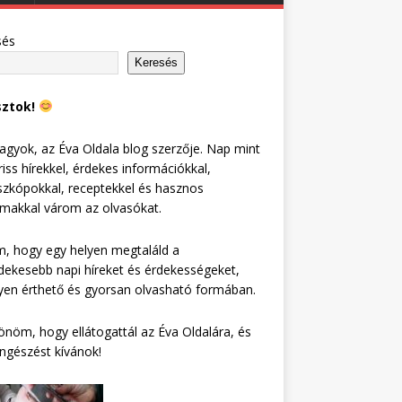
sés
Keresés
sztok!
agyok, az Éva Oldala blog szerzője. Nap mint
riss hírekkel, érdekes információkkal,
zkópokkal, receptekkel és hasznos
lmakkal várom az olvasókat.
, hogy egy helyen megtaláld a
dekesebb napi híreket és érdekességeket,
en érthető és gyorsan olvasható formában.
nöm, hogy ellátogattál az Éva Oldalára, és
ngészést kívánok!