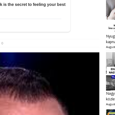
Nyugd
kapna
0
August
Nagy 
közle
August