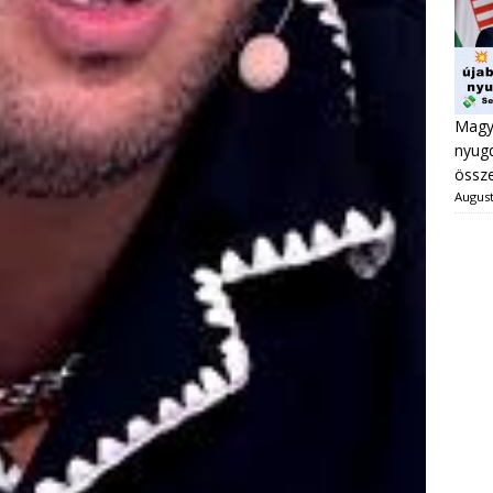
Magya
nyugd
össze
August