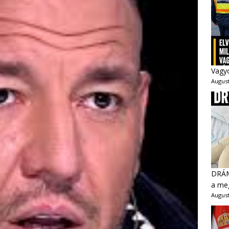
Vagyo
August
DRÁMA
a meg
August