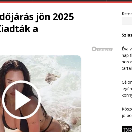
időjárás jön 2025
Kere
iadták a
Szia
Éva v
nap f
horos
tarta
Célom
legér
könny
Köszö
jó bö