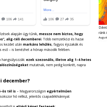
Dávid
ránk 
elzések alapján úgy tűnik,
messze nem biztos, hogy
August
”, alig-téli decemberei
. Több nemzetközi és hazai
kos kezdet után
markáns lehűlés
, fagyos éjszakák és
s eső – is benézhet a hónap második felében.
 hangsúlyozzák:
ezek szezonális, illetve alig 1–4 hetes
alószínűségeket
mutatnak, nem pedig konkrét, napra
ei december?
-ös tél is
– Magyarországon
egyértelműen
 sokszor hó nélkül, jelentős csapadékhiánnyal.
pontból is
eltérő képet festenek
: