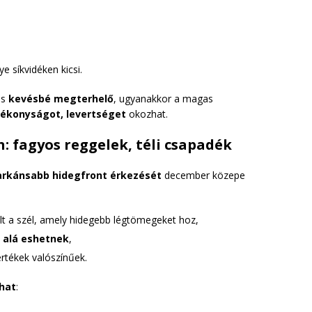
ye síkvidéken kicsi.
us
kevésbé megterhelő
, ugyanakkor a magas
ékonyságot, levertséget
okozhat.
 fagyos reggelek, téli csapadék
rkánsabb hidegfront érkezését
december közepe
lt a szél, amely hidegebb légtömegeket hoz,
 alá eshetnek
,
értékek valószínűek.
hat
: