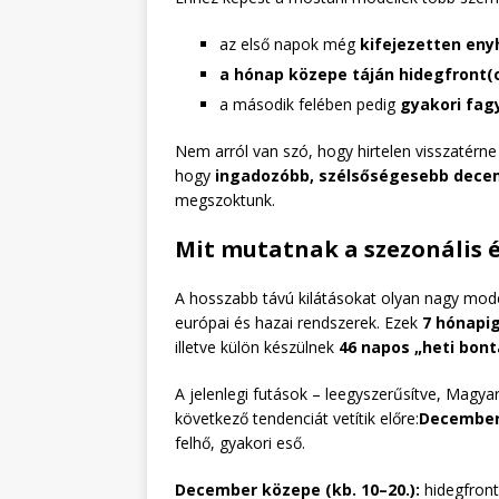
az első napok még
kifejezetten en
a hónap közepe táján hidegfront(
a második felében pedig
gyakori fag
Nem arról van szó, hogy hirtelen visszatérne 
hogy
ingadozóbb, szélsőségesebb dece
megszoktunk.
Mit mutatnak a szezonális é
A hosszabb távú kilátásokat olyan nagy mode
európai és hazai rendszerek. Ezek
7 hónapi
illetve külön készülnek
46 napos „heti bon
A jelenlegi futások – leegyszerűsítve, Magy
következő tendenciát vetítik előre:
December 
felhő, gyakori eső.
December közepe (kb. 10–20.):
hidegfront