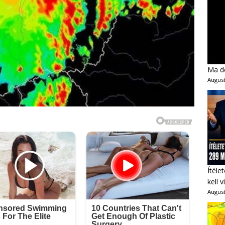
Ma dé
August
Ítéle
kell 
August