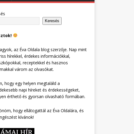
sés
Keresés
sztok!
agyok, az Éva Oldala blog szerzője. Nap mint
riss hírekkel, érdekes információkkal,
zkópokkal, receptekkel és hasznos
lmakkal várom az olvasókat.
, hogy egy helyen megtaláld a
dekesebb napi híreket és érdekességeket,
en érthető és gyorsan olvasható formában.
nöm, hogy ellátogattál az Éva Oldalára, és
ngészést kívánok!