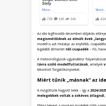
Az idei legfrissebb decemberi időjárás-előrej
megismétlődnek az elmúlt évek „langyos
modell is azt mutatja: az enyhébb, csapadé
legalább átmeneti
téli csapadék
– hó, hava
A meteorológusok ugyanakkor folyamatosan
távra szóló modellfuttatások
, amelyek
v
lebontott forgatókönyveket.
Miért tűnik „másnak” az id
A mögöttünk hagyott telek – így a
2024/2025
melegebbek voltak a sokéves átlagnál
,
Ehhez képest a mostani modellek több szem