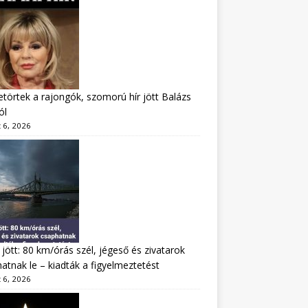
törtek a rajongók, szomorú hír jött Balázs
ól
 6, 2026
jött: 80 km/órás szél, jégeső és zivatarok
atnak le – kiadták a figyelmeztetést
 6, 2026