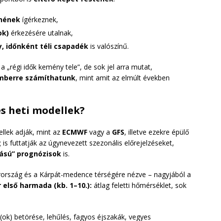
yhének
ígérkeznek,
ok)
érkezésére utalnak,
y, időnként téli csapadék
is valószínű.
a „régi idők kemény tele”, de sok jel arra mutat,
mberre számíthatunk
, mint amit az elmúlt években
s heti modellek?
llek adják, mint az
ECMWF
vagy a
GFS
, illetve ezekre épülő
g
is futtatják az úgynevezett szezonális előrejelzéseket,
tású” prognózisok
is.
arország és a Kárpát-medence térségére nézve – nagyjából a
első harmada (kb. 1–10.):
átlag feletti hőmérséklet, sok
(ok) betörése, lehűlés, fagyos éjszakák, vegyes