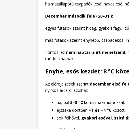
halmazállapotú csapadék (eső, havas eső, hó
December második fele (20–31.):
egyes futások szerint hideg, gyakori fagy, i
más futások szerint enyhébb, csapadékos, 
Fontos: ez
nem naptárra írt menetrend
,
módosíthatnak.
Enyhe, esős kezdet: 8 °C köz
Az előrejelzések szerint
december első fel
nyirkos arcáról szólhat:
nappal
5–8 °C
körüli maximumokkal,
éjszaka döntően
+1 és +4 °C
között,
sok felhővel,
gyakori esővel, szitálá