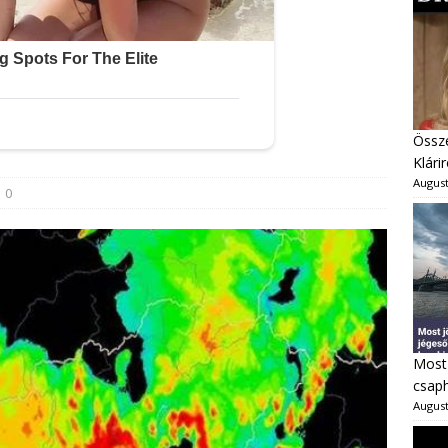
Össze
Klárir
August
0
Most 
csaph
August