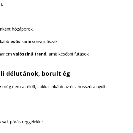
).
dőnként hózáporok,
inkább
esős
karácsonyi időszak.
 hanem
valószínű trend
, amit későbbi futások
eli délutánok, borult ég
e
még nem a télről, sokkal inkább az ősz hosszúra nyúlt,
ssal
, párás reggelekkel.