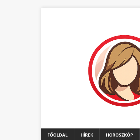
FŐOLDAL
HÍREK
HOROSZKÓP