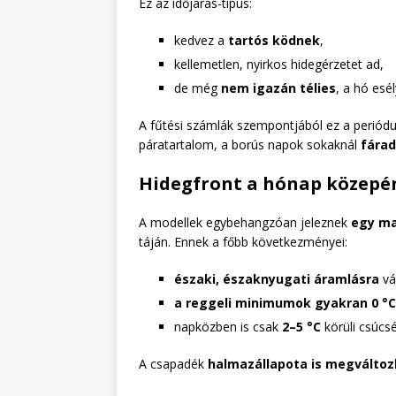
Ez az időjárás-típus:
kedvez a
tartós ködnek
,
kellemetlen, nyirkos hidegérzetet ad,
de még
nem igazán télies
, a hó esél
A fűtési számlák szempontjából ez a periód
páratartalom, a borús napok sokaknál
fárad
Hidegfront a hónap közepén:
A modellek egybehangzóan jeleznek
egy ma
táján. Ennek a főbb következményei:
északi, északnyugati áramlásra
vá
a reggeli minimumok gyakran 0 °C
napközben is csak
2–5 °C
körüli csúcs
A csapadék
halmazállapota is megváltoz