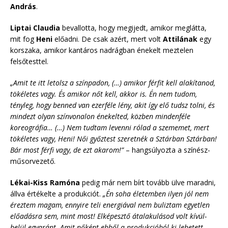
András
.
Liptai Claudia
bevallotta, hogy megijedt, amikor meglátta,
mit fog
Heni
előadni. De csak azért, mert volt
Attilának
egy
korszaka, amikor kantáros nadrágban énekelt meztelen
felsőtesttel.
„Amit te itt letolsz a színpadon, (…) amikor férfit kell alakítanod,
tökéletes vagy. És amikor nőt kell, akkor is. Én nem tudom,
tényleg, hogy benned van ezerféle lény, akit így elő tudsz tolni, és
mindezt olyan színvonalon énekelted, közben mindenféle
koreográfia… (…) Nem tudtam levenni rólad a szememet, mert
tökéletes vagy, Heni! Női győztest szeretnék a Sztárban Sztárban!
Bár most férfi vagy, de ezt akarom!”
– hangsúlyozta a színész-
műsorvezető.
Lékai-Kiss Ramóna
pedig már nem bírt tovább ülve maradni,
állva értékelte a produkciót.
„Én soha életemben ilyen jól nem
éreztem magam, ennyire teli energiával nem buliztam egyetlen
előadásra sem, mint most! Elképesztő átalakulásod volt kívül-
belül egyaránt. Amit nőként ebből a produkcióból ki lehetett