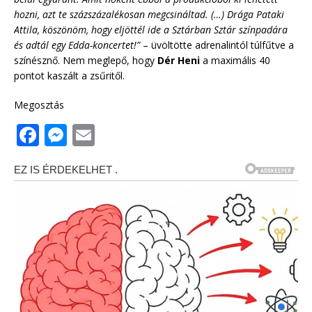
hozni, azt te százszázalékosan megcsináltad. (…) Drága Pataki
Attila, köszönöm, hogy eljöttél ide a Sztárban Sztár színpadára
és adtál egy Edda-koncertet!”
– üvöltötte adrenalintól túlfűtve a
színésznő. Nem meglepő, hogy
Dér Heni
a maximális 40
pontot kaszált a zsűritől.
Megosztás
F
M
E
a
e
m
c
ss
ai
e
e
l
b
n
o
g
o
e
k
r