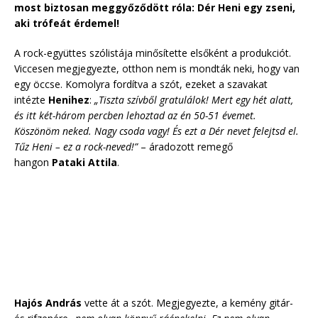
most biztosan meggyőződött róla: Dér Heni egy zseni,
aki trófeát érdemel!
A rock-együttes szólistája minősítette elsőként a produkciót.
Viccesen megjegyezte, otthon nem is mondták neki, hogy van
egy öccse. Komolyra fordítva a szót, ezeket a szavakat
intézte
Henihez
:
„Tiszta szívből gratulálok! Mert egy hét alatt,
és itt két-három percben lehoztad az én 50-51 évemet.
Köszönöm neked. Nagy csoda vagy! És ezt a Dér nevet felejtsd el.
Tűz Heni – ez a rock-neved!”
– áradozott remegő
hangon
Pataki Attila
.
Hajós András
vette át a szót. Megjegyezte, a kemény gitár-