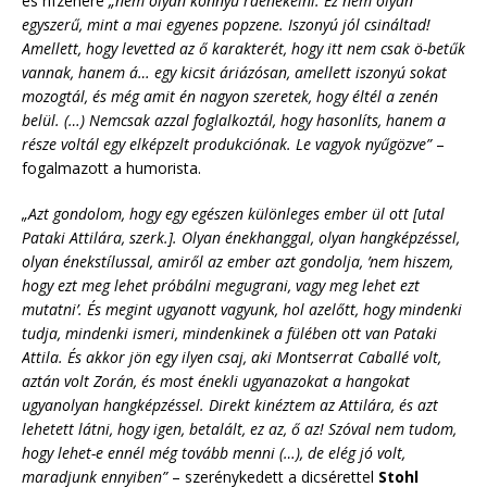
és rifzenére
„nem olyan könnyű ráénekelni. Ez nem olyan
egyszerű, mint a mai egyenes popzene. Iszonyú jól csináltad!
Amellett, hogy levetted az ő karakterét, hogy itt nem csak ö-betűk
vannak, hanem á… egy kicsit áriázósan, amellett iszonyú sokat
mozogtál, és még amit én nagyon szeretek, hogy éltél a zenén
belül. (…) Nemcsak azzal foglalkoztál, hogy hasonlíts, hanem a
része voltál egy elképzelt produkciónak. Le vagyok nyűgözve”
–
fogalmazott a humorista.
„Azt gondolom, hogy egy egészen különleges ember ül ott [utal
Pataki Attilára, szerk.]. Olyan énekhanggal, olyan hangképzéssel,
olyan énekstílussal, amiről az ember azt gondolja, ’nem hiszem,
hogy ezt meg lehet próbálni megugrani, vagy meg lehet ezt
mutatni’. És megint ugyanott vagyunk, hol azelőtt, hogy mindenki
tudja, mindenki ismeri, mindenkinek a fülében ott van Pataki
Attila. És akkor jön egy ilyen csaj, aki Montserrat Caballé volt,
aztán volt Zorán, és most énekli ugyanazokat a hangokat
ugyanolyan hangképzéssel. Direkt kinéztem az Attilára, és azt
lehetett látni, hogy igen, betalált, ez az, ő az! Szóval nem tudom,
hogy lehet-e ennél még tovább menni (…), de elég jó volt,
maradjunk ennyiben”
– szerénykedett a dicsérettel
Stohl