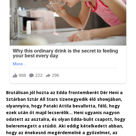
Brutálisan jól hozta az Edda frontemberét Dér Heni a
Sztárban Sztár All Stars tizenegyedik élő showjában,
olyannyira, hogy Pataki Attila bevallotta, félő, hogy
ezek után őt majd lecserélik… Heni ugyanis nagyon
odatett az asztalra, és olyan Edda-bulit csapott, hogy
beleremegett a stúdió. Aki eddig kételkedett abban,
hogy az énekesnő megérdemelné a győzelmet, az