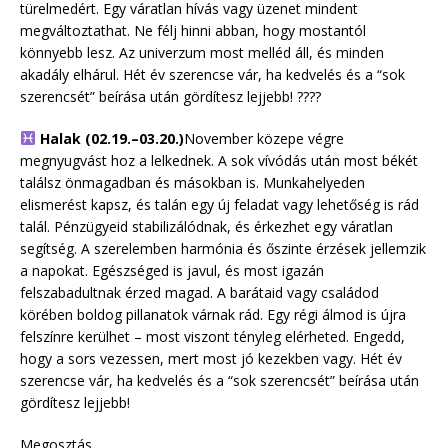
türelmedért. Egy váratlan hívás vagy üzenet mindent
megváltoztathat. Ne félj hinni abban, hogy mostantól
könnyebb lesz. Az univerzum most melléd áll, és minden
akadály elhárul. Hét év szerencse vár, ha kedvelés és a “sok
szerencsét” beírása után gördítesz lejjebb! ????
Halak (02.19.–03.20.)
November közepe végre
megnyugvást hoz a lelkednek. A sok vívódás után most békét
találsz önmagadban és másokban is. Munkahelyeden
elismerést kapsz, és talán egy új feladat vagy lehetőség is rád
talál. Pénzügyeid stabilizálódnak, és érkezhet egy váratlan
segítség. A szerelemben harmónia és őszinte érzések jellemzik
a napokat. Egészséged is javul, és most igazán
felszabadultnak érzed magad. A barátaid vagy családod
körében boldog pillanatok várnak rád. Egy régi álmod is újra
felszínre kerülhet – most viszont tényleg elérheted. Engedd,
hogy a sors vezessen, mert most jó kezekben vagy. Hét év
szerencse vár, ha kedvelés és a “sok szerencsét” beírása után
gördítesz lejjebb!
Megosztás