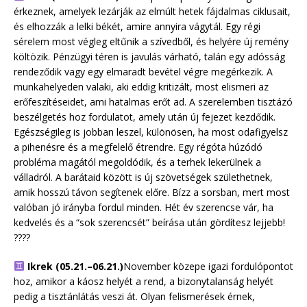
érkeznek, amelyek lezárják az elmúlt hetek fájdalmas ciklusait,
és elhozzák a lelki békét, amire annyira vágytál. Egy régi
sérelem most végleg eltűnik a szívedből, és helyére új remény
költözik. Pénzügyi téren is javulás várható, talán egy adósság
rendeződik vagy egy elmaradt bevétel végre megérkezik. A
munkahelyeden valaki, aki eddig kritizált, most elismeri az
erőfeszítéseidet, ami hatalmas erőt ad. A szerelemben tisztázó
beszélgetés hoz fordulatot, amely után új fejezet kezdődik.
Egészségileg is jobban leszel, különösen, ha most odafigyelsz
a pihenésre és a megfelelő étrendre. Egy régóta húzódó
probléma magától megoldódik, és a terhek lekerülnek a
válladról. A barátaid között is új szövetségek születhetnek,
amik hosszú távon segítenek előre. Bízz a sorsban, mert most
valóban jó irányba fordul minden. Hét év szerencse vár, ha
kedvelés és a “sok szerencsét” beírása után gördítesz lejjebb!
????
Ikrek (05.21.–06.21.)
November közepe igazi fordulópontot
hoz, amikor a káosz helyét a rend, a bizonytalanság helyét
pedig a tisztánlátás veszi át. Olyan felismerések érnek,