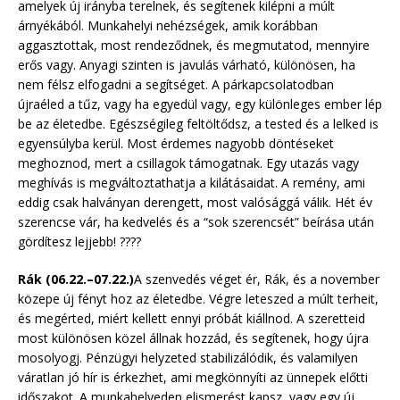
amelyek új irányba terelnek, és segítenek kilépni a múlt
árnyékából. Munkahelyi nehézségek, amik korábban
aggasztottak, most rendeződnek, és megmutatod, mennyire
erős vagy. Anyagi szinten is javulás várható, különösen, ha
nem félsz elfogadni a segítséget. A párkapcsolatodban
újraéled a tűz, vagy ha egyedül vagy, egy különleges ember lép
be az életedbe. Egészségileg feltöltődsz, a tested és a lelked is
egyensúlyba kerül. Most érdemes nagyobb döntéseket
meghoznod, mert a csillagok támogatnak. Egy utazás vagy
meghívás is megváltoztathatja a kilátásaidat. A remény, ami
eddig csak halványan derengett, most valósággá válik. Hét év
szerencse vár, ha kedvelés és a “sok szerencsét” beírása után
gördítesz lejjebb! ????
Rák (06.22.–07.22.)
A szenvedés véget ér, Rák, és a november
közepe új fényt hoz az életedbe. Végre leteszed a múlt terheit,
és megérted, miért kellett ennyi próbát kiállnod. A szeretteid
most különösen közel állnak hozzád, és segítenek, hogy újra
mosolyogj. Pénzügyi helyzeted stabilizálódik, és valamilyen
váratlan jó hír is érkezhet, ami megkönnyíti az ünnepek előtti
időszakot. A munkahelyeden elismerést kapsz, vagy egy új