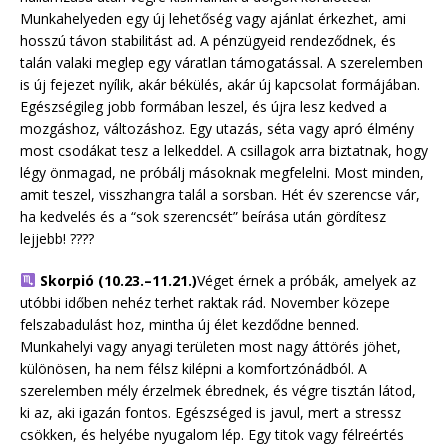
Munkahelyeden egy új lehetőség vagy ajánlat érkezhet, ami
hosszú távon stabilitást ad. A pénzügyeid rendeződnek, és
talán valaki meglep egy váratlan támogatással. A szerelemben
is új fejezet nyílik, akár békülés, akár új kapcsolat formájában.
Egészségileg jobb formában leszel, és újra lesz kedved a
mozgáshoz, változáshoz. Egy utazás, séta vagy apró élmény
most csodákat tesz a lelkeddel. A csillagok arra biztatnak, hogy
légy önmagad, ne próbálj másoknak megfelelni. Most minden,
amit teszel, visszhangra talál a sorsban. Hét év szerencse vár,
ha kedvelés és a “sok szerencsét” beírása után gördítesz
lejjebb! ????
Skorpió (10.23.–11.21.)
Véget érnek a próbák, amelyek az
utóbbi időben nehéz terhet raktak rád. November közepe
felszabadulást hoz, mintha új élet kezdődne benned.
Munkahelyi vagy anyagi területen most nagy áttörés jöhet,
különösen, ha nem félsz kilépni a komfortzónádból. A
szerelemben mély érzelmek ébrednek, és végre tisztán látod,
ki az, aki igazán fontos. Egészséged is javul, mert a stressz
csökken, és helyébe nyugalom lép. Egy titok vagy félreértés