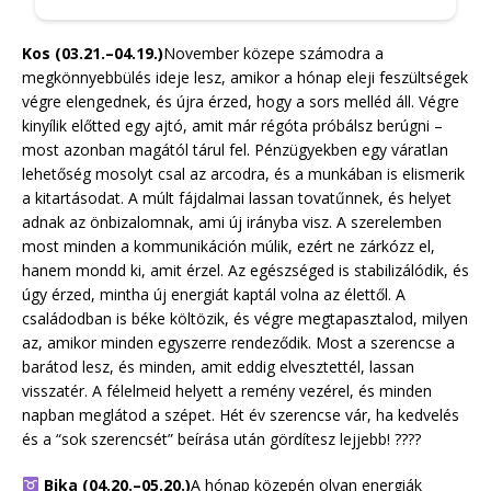
Kos (03.21.–04.19.)
November közepe számodra a
megkönnyebbülés ideje lesz, amikor a hónap eleji feszültségek
végre elengednek, és újra érzed, hogy a sors melléd áll. Végre
kinyílik előtted egy ajtó, amit már régóta próbálsz berúgni –
most azonban magától tárul fel. Pénzügyekben egy váratlan
lehetőség mosolyt csal az arcodra, és a munkában is elismerik
a kitartásodat. A múlt fájdalmai lassan tovatűnnek, és helyet
adnak az önbizalomnak, ami új irányba visz. A szerelemben
most minden a kommunikáción múlik, ezért ne zárkózz el,
hanem mondd ki, amit érzel. Az egészséged is stabilizálódik, és
úgy érzed, mintha új energiát kaptál volna az élettől. A
családodban is béke költözik, és végre megtapasztalod, milyen
az, amikor minden egyszerre rendeződik. Most a szerencse a
barátod lesz, és minden, amit eddig elvesztettél, lassan
visszatér. A félelmeid helyett a remény vezérel, és minden
napban meglátod a szépet. Hét év szerencse vár, ha kedvelés
és a “sok szerencsét” beírása után gördítesz lejjebb! ????
Bika (04.20.–05.20.)
A hónap közepén olyan energiák