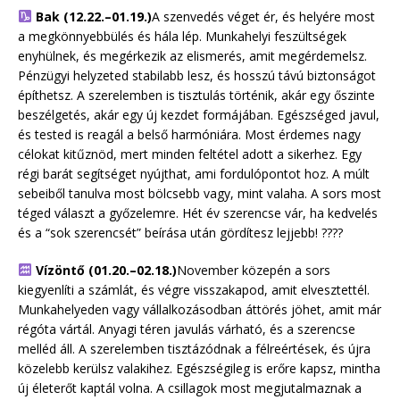
Bak (12.22.–01.19.)
A szenvedés véget ér, és helyére most
a megkönnyebbülés és hála lép. Munkahelyi feszültségek
enyhülnek, és megérkezik az elismerés, amit megérdemelsz.
Pénzügyi helyzeted stabilabb lesz, és hosszú távú biztonságot
építhetsz. A szerelemben is tisztulás történik, akár egy őszinte
beszélgetés, akár egy új kezdet formájában. Egészséged javul,
és tested is reagál a belső harmóniára. Most érdemes nagy
célokat kitűznöd, mert minden feltétel adott a sikerhez. Egy
régi barát segítséget nyújthat, ami fordulópontot hoz. A múlt
sebeiből tanulva most bölcsebb vagy, mint valaha. A sors most
téged választ a győzelemre. Hét év szerencse vár, ha kedvelés
és a “sok szerencsét” beírása után gördítesz lejjebb! ????
Vízöntő (01.20.–02.18.)
November közepén a sors
kiegyenlíti a számlát, és végre visszakapod, amit elvesztettél.
Munkahelyeden vagy vállalkozásodban áttörés jöhet, amit már
régóta vártál. Anyagi téren javulás várható, és a szerencse
melléd áll. A szerelemben tisztázódnak a félreértések, és újra
közelebb kerülsz valakihez. Egészségileg is erőre kapsz, mintha
új életerőt kaptál volna. A csillagok most megjutalmaznak a