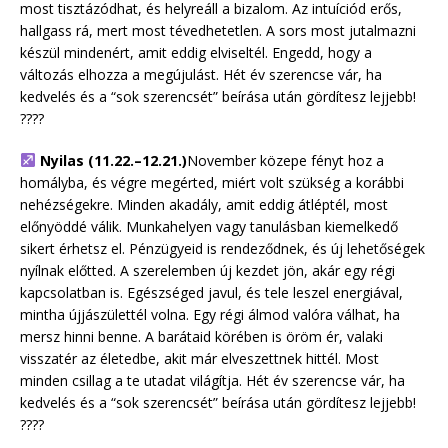
most tisztázódhat, és helyreáll a bizalom. Az intuíciód erős,
hallgass rá, mert most tévedhetetlen. A sors most jutalmazni
készül mindenért, amit eddig elviseltél. Engedd, hogy a
változás elhozza a megújulást. Hét év szerencse vár, ha
kedvelés és a “sok szerencsét” beírása után gördítesz lejjebb!
????
Nyilas (11.22.–12.21.)
November közepe fényt hoz a
homályba, és végre megérted, miért volt szükség a korábbi
nehézségekre. Minden akadály, amit eddig átléptél, most
előnyöddé válik. Munkahelyen vagy tanulásban kiemelkedő
sikert érhetsz el. Pénzügyeid is rendeződnek, és új lehetőségek
nyílnak előtted. A szerelemben új kezdet jön, akár egy régi
kapcsolatban is. Egészséged javul, és tele leszel energiával,
mintha újjászülettél volna. Egy régi álmod valóra válhat, ha
mersz hinni benne. A barátaid körében is öröm ér, valaki
visszatér az életedbe, akit már elveszettnek hittél. Most
minden csillag a te utadat világítja. Hét év szerencse vár, ha
kedvelés és a “sok szerencsét” beírása után gördítesz lejjebb!
????