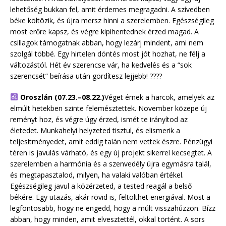
lehetőség bukkan fel, amit érdemes megragadni. A szívedben
béke költözik, és újra mersz hinni a szerelemben. Egészségileg
most erőre kapsz, és végre kipihentednek érzed magad. A
csillagok támogatnak abban, hogy lezárj mindent, ami nem
szolgál többé. Egy hirtelen döntés most jót hozhat, ne félj a
változástól. Hét év szerencse vár, ha kedvelés és a “sok
szerencsét” beírása után gördítesz lejjebb! ????
Oroszlán (07.23.–08.22.)
Véget érnek a harcok, amelyek az
elmúlt hetekben szinte felemésztettek. November közepe új
reményt hoz, és végre úgy érzed, ismét te irányítod az
életedet. Munkahelyi helyzeted tisztul, és elismerik a
teljesítményedet, amit eddig talán nem vettek észre. Pénzügyi
téren is javulás várható, és egy új projekt sikerrel kecsegtet. A
szerelemben a harmónia és a szenvedély újra egymásra talál,
és megtapasztalod, milyen, ha valaki valóban értékel.
Egészségileg javul a közérzeted, a tested reagál a belső
békére. Egy utazás, akár rövid is, feltölthet energiával. Most a
legfontosabb, hogy ne engedd, hogy a múlt visszahúzzon. Bízz
abban, hogy minden, amit elvesztettél, okkal történt. A sors