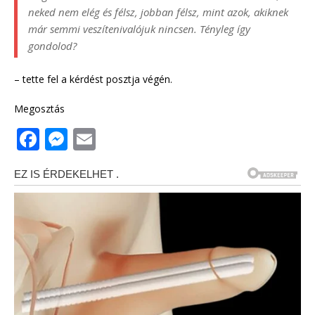
neked nem elég és félsz, jobban félsz, mint azok, akiknek
már semmi veszítenivalójuk nincsen. Tényleg így
gondolod?
– tette fel a kérdést posztja végén.
Megosztás
F
M
E
a
e
m
c
ss
ai
e
e
l
b
n
o
g
o
e
k
r