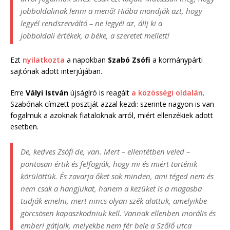
jobboldalinak lenni a menő! Hiába mondják azt, hogy
legyél rendszerváltó – ne legyél az, állj ki a
jobboldali értékek, a béke, a szeretet mellett!
Ezt
nyilatkozta
a napokban
Szabó
Zsófi
a kormánypárti
sajtónak adott interjújában.
Erre
Vályi
István
újságíró is reagált
a közösségi oldalán
.
Szabónak címzett posztját azzal kezdi: szerinte nagyon is van
fogalmuk a azoknak fiataloknak arról, miért ellenzékiek adott
esetben.
De, kedves Zsófi de, van. Mert – ellentétben veled –
pontosan értik és felfogják, hogy mi és miért történik
körülöttük. És zavarja őket sok minden, ami téged nem és
nem csak a hangjukat, hanem a kezüket is a magasba
tudják emelni, mert nincs olyan szék alattuk, amelyikbe
görcsösen kapaszkodniuk kell. Vannak ellenben morális és
emberi gátjaik, melyekbe nem fér bele a Szőlő utca