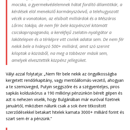
mocska, a gyermekvédelemnek hátat fordító államtitkár, a
kérdések elöl menekülő kormányszóvivő, a telehugyozott
vécék a vonatokon, az elsíbolt milliárdok és a Mészáros
Lőrinc tokája, de nem fér bele közpénzzel kitömött
csicskapropaganda, a kerekfejű zselatin-nyaligátor a
lakótelepen és a térképre vitt civilek adatai sem. De nem fér
nekik bele a hiányzó 500+ milliárd, amit szó szerint
kiloptak a közösből, na meg a többezer másik sem,
amelyek elvesztették közpénz jellegüket.
Vályi azzal folytatja: „Nem fér bele nekik az öngyilkosságba
kergetett rendőrkapitány, vagy mentőállomás-vezető, ahogyan
a te szemüveged, Putyin seggszőre és a szégyenteljes, piros
sapkás kolduskórus a 190 milliónyi pénzünkön bérelt gépen és
azt is nehezen viselik, hogy Bulgáriában már euróval fizetnek
januártól, miközben nálunk csak a sok évre titkosított
szerződésekkel betakart hitelek kamata 3000+ milliárd forint és
szart sem ér a pénzünk.”