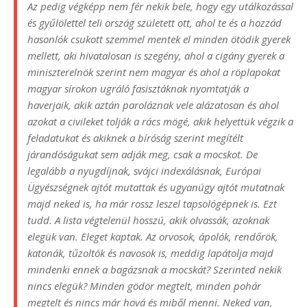
Az pedig végképp nem fér nekik bele, hogy egy utálkozással
és gyűlölettel teli ország született ott, ahol te és a hozzád
hasonlók csukott szemmel mentek el minden ötödik gyerek
mellett, aki hivatalosan is szegény, ahol a cigány gyerek a
miniszterelnök szerint nem magyar és ahol a röplapokat
magyar sírokon ugráló fasisztáknak nyomtatják a
haverjaik, akik aztán paroláznak vele alázatosan és ahol
azokat a civileket tolják a rács mögé, akik helyettük végzik a
feladatukat és akiknek a bíróság szerint megítélt
járandóságukat sem adják meg, csak a mocskot. De
legalább a nyugdíjnak, svájci indexálásnak, Európai
Ügyészségnek ajtót mutattak és ugyanúgy ajtót mutatnak
majd neked is, ha már rossz leszel tapsológépnek is. Ezt
tudd. A lista végtelenül hosszú, akik olvassák, azoknak
elegük van. Eleget kaptak. Az orvosok, ápolók, rendőrök,
katonák, tűzoltók és navosok is, meddig lapátolja majd
mindenki ennek a bagázsnak a mocskát? Szerinted nekik
nincs elegük? Minden gödör megtelt, minden pohár
megtelt és nincs már hová és miből menni. Neked van,