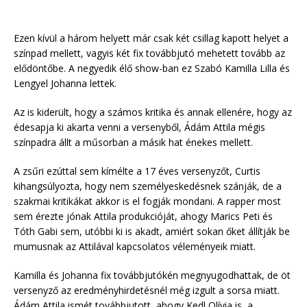
Ezen kívül a három helyett már csak két csillag kapott helyet a
színpad mellett, vagyis két fix továbbjutó mehetett tovább az
elődöntőbe. A negyedik élő show-ban ez Szabó Kamilla Lilla és
Lengyel Johanna lettek.
Az is kiderült, hogy a számos kritika és annak ellenére, hogy az
édesapja ki akarta venni a versenyből, Ádám Attila mégis
színpadra állt a műsorban a másik hat énekes mellett.
A zsűri ezúttal sem kímélte a 17 éves versenyzőt, Curtis
kihangsúlyozta, hogy nem személyeskedésnek szánják, de a
szakmai kritikákat akkor is el fogják mondani. A rapper most
sem érezte jónak Attila produkcióját, ahogy Marics Peti és
Tóth Gabi sem, utóbbi ki is akadt, amiért sokan őket állítják be
mumusnak az Attilával kapcsolatos véleményeik miatt.
Kamilla és Johanna fix továbbjutókén megnyugodhattak, de öt
versenyző az eredményhirdetésnél még izgult a sorsa miatt.
Ádám Attila ismét továbbjutott, ahogy Kedl Olívia is, a