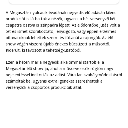
A Megasztár nyolcadik évadának negyedik élő adásán kilenc
produkciót is láthattak a nézők, ugyanis a hét versenyző két
csapatra osztva is színpadra lépett. Az elődöntőbe jutás volt a
tét és ismét szórakoztató, lenyűgöző, vagy éppen érzelmes
pillanatoknak lehettek szem- és fültanúi a rajongók. Az élő
show végén viszont újabb énekes búcsúzott a műsortól.
Kiderült, ki távozott a tehetségkutatóból.
Ezen a héten már a negyedik alkalommal startolt el a
Megasztár élő show-ja, ahol a műsorvezetők rögtön nagy
bejelentéssel indították az adást. Váratlan szabálymódosításról
számoltak be, ugyanis extra igeneket szerezhettek a
versenyzők a csoportos produkcióik által.