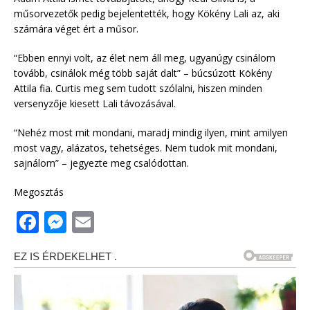
műsorvezetők pedig bejelentették, hogy Kökény Lali az, aki
számára véget ért a műsor.
“Ebben ennyi volt, az élet nem áll meg, ugyanúgy csinálom
tovább, csinálok még több saját dalt” – búcsúzott Kökény
Attila fia. Curtis meg sem tudott szólalni, hiszen minden
versenyzője kiesett Lali távozásával.
“Nehéz most mit mondani, maradj mindig ilyen, mint amilyen
most vagy, alázatos, tehetséges. Nem tudok mit mondani,
sajnálom” – jegyezte meg csalódottan.
Megosztás
F
M
E
a
e
m
c
ss
ai
e
e
l