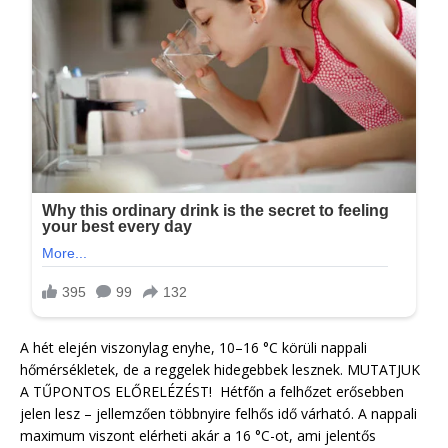
A hét elején viszonylag enyhe, 10–16 °C körüli nappali
hőmérsékletek, de a reggelek hidegebbek lesznek. MUTATJUK
A TŰPONTOS ELŐRELÉZÉST! Hétfőn a felhőzet erősebben
jelen lesz – jellemzően többnyire felhős idő várható. A nappali
maximum viszont elérheti akár a 16 °C-ot, ami jelentős