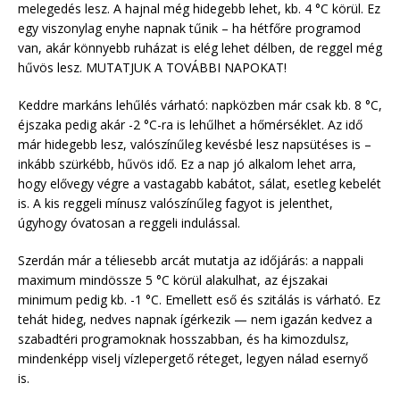
melegedés lesz. A hajnal még hidegebb lehet, kb. 4 °C körül. Ez
egy viszonylag enyhe napnak tűnik – ha hétfőre programod
van, akár könnyebb ruházat is elég lehet délben, de reggel még
hűvös lesz. MUTATJUK A TOVÁBBI NAPOKAT!
Keddre markáns lehűlés várható: napközben már csak kb. 8 °C,
éjszaka pedig akár -2 °C-ra is lehűlhet a hőmérséklet. Az idő
már hidegebb lesz, valószínűleg kevésbé lesz napsütéses is –
inkább szürkébb, hűvös idő. Ez a nap jó alkalom lehet arra,
hogy elővegy végre a vastagabb kabátot, sálat, esetleg kebelét
is. A kis reggeli mínusz valószínűleg fagyot is jelenthet,
úgyhogy óvatosan a reggeli indulással.
Szerdán már a téliesebb arcát mutatja az időjárás: a nappali
maximum mindössze 5 °C körül alakulhat, az éjszakai
minimum pedig kb. -1 °C. Emellett eső és szitálás is várható. Ez
tehát hideg, nedves napnak ígérkezik — nem igazán kedvez a
szabadtéri programoknak hosszabban, és ha kimozdulsz,
mindenképp viselj vízlepergető réteget, legyen nálad esernyő
is.