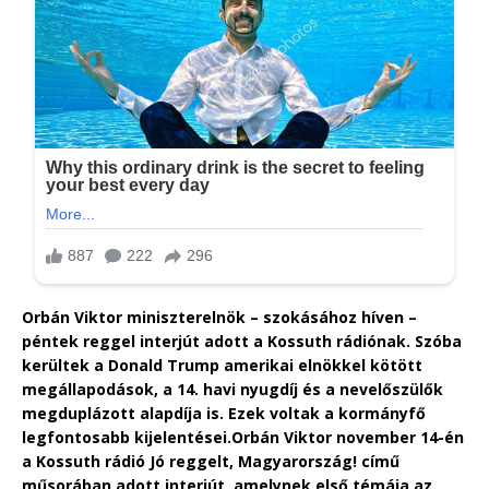
Orbán Viktor miniszterelnök – szokásához híven –
péntek reggel interjút adott a Kossuth rádiónak. Szóba
kerültek a Donald Trump amerikai elnökkel kötött
megállapodások, a 14. havi nyugdíj és a nevelőszülők
megduplázott alapdíja is. Ezek voltak a kormányfő
legfontosabb kijelentései.
Orbán Viktor november 14-én
a Kossuth rádió Jó reggelt, Magyarország! című
műsorában adott interjút, amelynek első témája az