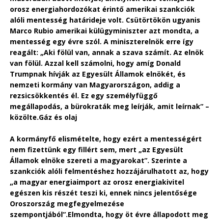
orosz energiahordozókat érintő amerikai szankciók
alóli mentesség határideje volt. Csütörtökön ugyanis
Marco Rubio amerikai külügyminiszter azt mondta, a
mentesség egy évre szól. A miniszterelnök erre így
reagált: „Aki fölül van, annak a szava számít. Az elnök
van fölül. Azzal kell számolni, hogy amíg Donald
Trumpnak hívják az Egyesült Államok elnökét, és
nemzeti kormány van Magyarországon, addig a
rezsicsökkentés él. Ez egy személyfüggő
megállapodás, a bürokraták meg leírják, amit leírnak” –
közölte.
Gáz és olaj
A kormányfő elismételte, hogy ezért a mentességért
nem fizettünk egy fillért sem, mert „az Egyesült
Államok elnöke szereti a magyarokat”. Szerinte a
szankciók alóli felmentéshez hozzájárulhatott az, hogy
„a magyar energiaimport az orosz energiakivitel
egészen kis részét teszi ki, ennek nincs jelentősége
Oroszország megfegyelmezése
szempontjából”.
Elmondta, hogy öt évre állapodott meg