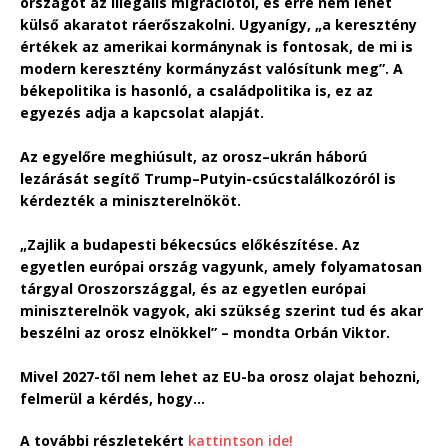
országot az illegális migrációtól, és erre nem lehet
külső akaratot ráerőszakolni. Ugyanígy, „a keresztény
értékek az amerikai kormánynak is fontosak, de mi is
modern keresztény kormányzást valósítunk meg”. A
békepolitika is hasonló, a családpolitika is, ez az
egyezés adja a kapcsolat alapját.
Az egyelőre meghiúsult, az orosz–ukrán háború
lezárását segítő Trump–Putyin-csúcstalálkozóról is
kérdezték a miniszterelnököt.
„Zajlik a budapesti békecsúcs előkészítése. Az
egyetlen európai ország vagyunk, amely folyamatosan
tárgyal Oroszországgal, és az egyetlen európai
miniszterelnök vagyok, aki szükség szerint tud és akar
beszélni az orosz elnökkel” – mondta Orbán Viktor.
Mivel 2027-től nem lehet az EU-ba orosz olajat behozni,
felmerül a kérdés, hogy…
A további részletekért
kattintson ide!