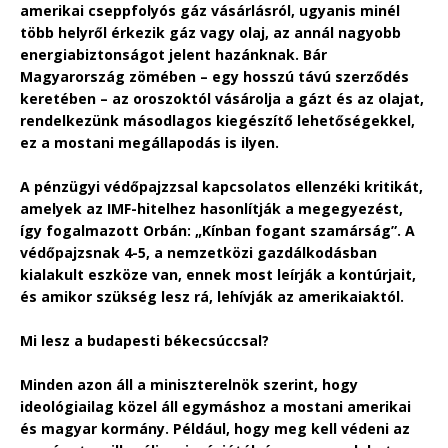
amerikai cseppfolyós gáz vásárlásról, ugyanis minél
több helyről érkezik gáz vagy olaj, az annál nagyobb
energiabiztonságot jelent hazánknak. Bár
Magyarország zömében – egy hosszú távú szerződés
keretében – az oroszoktól vásárolja a gázt és az olajat,
rendelkezünk másodlagos kiegészítő lehetőségekkel,
ez a mostani megállapodás is ilyen.
A pénzügyi védőpajzzsal kapcsolatos ellenzéki kritikát,
amelyek az IMF-hitelhez hasonlítják a megegyezést,
így fogalmazott Orbán: „Kínban fogant szamárság”. A
védőpajzsnak 4-5, a nemzetközi gazdálkodásban
kialakult eszköze van, ennek most leírják a kontúrjait,
és amikor szükség lesz rá, lehívják az amerikaiaktól.
Mi lesz a budapesti békecsúccsal?
Minden azon áll a miniszterelnök szerint, hogy
ideológiailag közel áll egymáshoz a mostani amerikai
és magyar kormány. Például, hogy meg kell védeni az