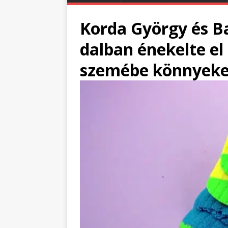
Korda György és Ba
dalban énekelte el
szemébe könnyeket