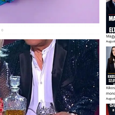
0
Magya
August
Kikos
mondo
August