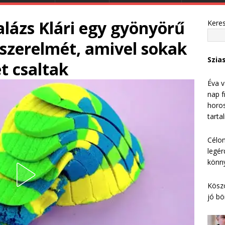
lázs Klári egy gyönyörű
Kere
 szerelmét, amivel sokak
Szia
 csaltak
Éva v
nap f
horos
tarta
Célom
legér
könny
Köszö
jó bö