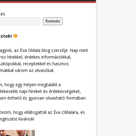
sés
Keresés
sztok!
agyok, az Éva Oldala blog szerzője. Nap mint
riss hírekkel, érdekes információkkal,
zkópokkal, receptekkel és hasznos
lmakkal várom az olvasókat.
, hogy egy helyen megtaláld a
dekesebb napi híreket és érdekességeket,
en érthető és gyorsan olvasható formában.
nöm, hogy ellátogattál az Éva Oldalára, és
ngészést kívánok!