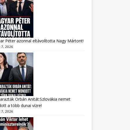
r Péter azonnal eltávolította Nagy Mártont!
 7, 2026
arazták Orbán Anitát:Szlovákia nemet
tt a több dunai vízre!
 7, 2026