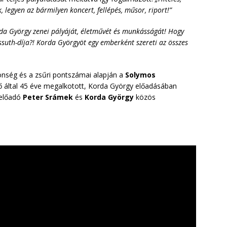
 legyen az bármilyen koncert, fellépés, műsor, riport!”
da György zenei pályáját, életművét és munkásságát! Hogy
suth-díja?! Korda Györgyöt egy emberként szereti az összes
önség és a zsűri pontszámai alapján a
Solymos
 által 45 éve megalkotott, Korda György előadásában
 előadó
Peter Srámek
és
Korda György
közös