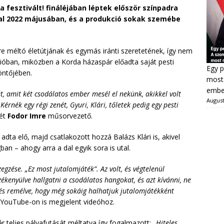
 a fesztivált! fináléjában léptek először színpadra
kal 2022 májusában, és a produkció sokak szemébe
e méltó életútjának és egymás iránti szeretetének, így nem
dióban, miközben a Korda házaspár előadta saját pesti
Egy p
öntőjében.
most 
ember
, amit két csodálatos ember mesél el nekünk, akikkel volt
August
nék egy régi zenét, Gyuri, Klári, tőletek pedig egy pesti
sét
Fodor Imre
műsorvezető.
adta elő, majd csatlakozott hozzá Balázs Klári is, akivel
n – ahogy arra a dal egyik sora is utal.
zegzése. „Ez most jutalomjáték”. Az volt, és végtelenül
kenyülve hallgatni a csodálatos hangokat, és azt kívánni, ne
 és remélve, hogy még sokáig halhatjuk jutalomjátékként
 YouTube-on is megjelent videóhoz.
r teljes pályafutását méltatva így fogalmazott:
„Hiteles,