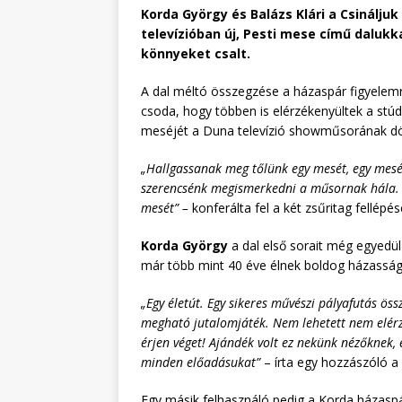
Korda György és Balázs Klári a Csináljuk
televízióban új, Pesti mese című daluk
könnyeket csalt.
A dal méltó összegzése a házaspár figyelemr
csoda, hogy többen is elérzékenyültek a stú
meséjét a Duna televízió showműsorának d
„Hallgassanak meg tőlünk egy mesét, egy mesét
szerencsénk megismerkedni a műsornak hála. Kér
mesét” –
konferálta fel a két zsűritag fellépé
Korda György
a dal első sorait még egyedül 
már több mint 40 éve élnek boldog házasságba
„Egy életút. Egy sikeres művészi pályafutás öss
megható jutalomjáték. Nem lehetett nem elérzé
érjen véget! Ajándék volt ez nekünk nézőknek,
minden előadásukat”
– írta egy hozzászóló a
Egy másik felhasználó pedig a Korda házaspá