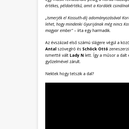
értékes, példaértékű, amit a Kordáék csinálnak,
„Ismerjék el Kossuth-díj adományozásával Kor
lehet, hogy mindenki Gyurijának még nincs Kos
magyar ember”
– írta egy harmadik.
Az évszázad első számú slágere végül a köz
Antal
szövegíró és
Schöck Ottó
zeneszerző
ismertté vált
Lady N
lett. Így a műsor a dalt
győzelmével zárult.
Nektek hogy tetszik a dal?