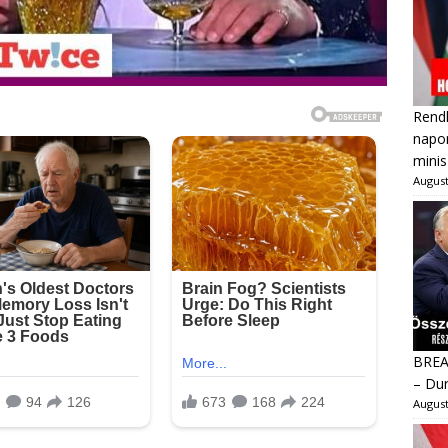
Rendk
napon
minis
August
BREAK
– Dur
August